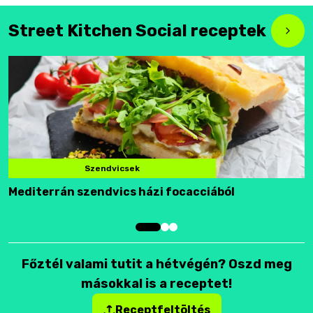
Street Kitchen Social receptek
Szendvicsek
Mediterrán szendvics házi focacciából
F
Főztél valami tutit a hétvégén? Oszd meg
másokkal is a receptet!
Receptfeltöltés