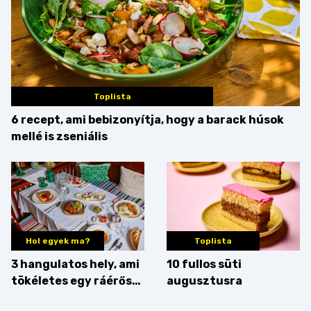
Toplista
6 recept, ami bebizonyítja, hogy a barack húsok
mellé is zseniális
Hol egyek ma?
Toplista
3 hangulatos hely, ami
10 fullos süti
tökéletes egy ráérős
augusztusra
hétvégi ebédhez