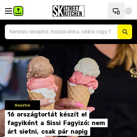
Gasztro
16
országtortát
készít
el
fagyiként
a
Sissi
Fagyizó:
nem
árt
sietni,
csak
pár
napig