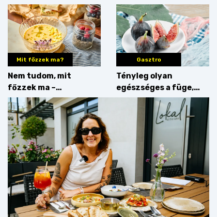
Mit főzzek ma?
Gasztro
Nem tudom, mit
Tényleg olyan
főzzek ma –
egészséges a füge,
Villámgyors menü
mint amilyennek
gondoljuk?