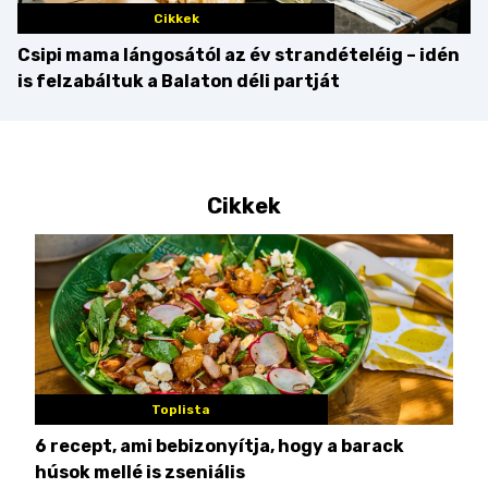
Cikkek
Csipi mama lángosától az év strandételéig – idén
is felzabáltuk a Balaton déli partját
Cikkek
Toplista
6 recept, ami bebizonyítja, hogy a barack
3 h
húsok mellé is zseniális
hét