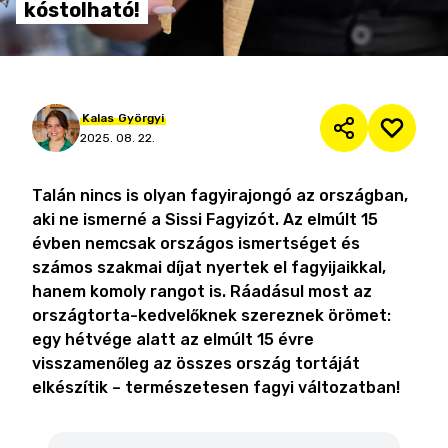
kóstolható!
Kalas
Györgyi
2025. 08. 22.
Talán nincs is olyan fagyirajongó az országban,
aki ne ismerné a Sissi Fagyizót. Az elmúlt 15
évben nemcsak országos ismertséget és
számos szakmai díjat nyertek el fagyijaikkal,
hanem komoly rangot is. Ráadásul most az
országtorta-kedvelőknek szereznek örömet:
egy hétvége alatt az elmúlt 15 évre
visszamenőleg az összes ország tortáját
elkészítik – természetesen fagyi változatban!