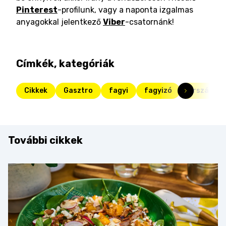
Pinterest
-profilunk, vagy a naponta izgalmas
anyagokkal jelentkező
Viber
-csatornánk!
Címkék, kategóriák
Cikkek
Gasztro
fagyi
fagyizó
ország tor
További cikkek