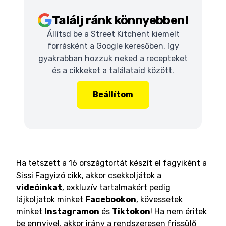
Találj ránk könnyebben!
Állítsd be a Street Kitchent kiemelt
forrásként a Google keresőben, így
gyakrabban hozzuk neked a recepteket
és a cikkeket a találataid között.
Beállítom
Ha tetszett a 16 országtortát készít el fagyiként a
Sissi Fagyizó cikk, akkor csekkoljátok a
videóinkat
, exkluzív tartalmakért pedig
lájkoljatok minket
Facebookon
, kövessetek
minket
Instagramon
és
Tiktokon
! Ha nem éritek
be ennyivel, akkor irány a rendszeresen frissülő