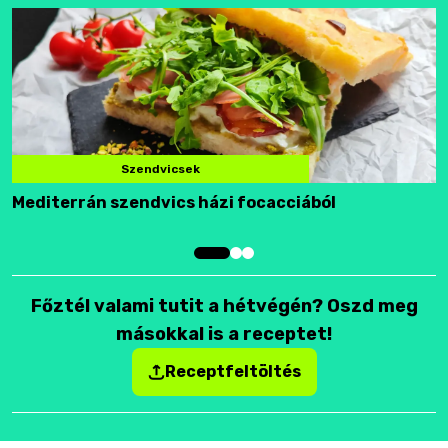
Szendvicsek
Mediterrán szendvics házi focacciából
F
Főztél valami tutit a hétvégén? Oszd meg
másokkal is a receptet!
Receptfeltöltés