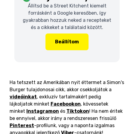
Állítsd be a Street Kitchent kiemelt
forrásként a Google keresőben, így
gyakrabban hozzuk neked a recepteket
és a cikkeket a találataid között.
Beállítom
Ha tetszett az Amerikában nyit éttermet a Simon's
Burger tulajdonosai cikk, akkor csekkoljátok a
videóinkat
, exkluzív tartalmakért pedig
lájkoljatok minket
Facebookon
, kövessetek
minket
Instagramon
és
Tiktokon
! Ha nem éritek
be ennyivel, akkor irány a rendszeresen frissülő
Pinterest
-profilunk, vagy a naponta izgalmas
anyagokkal jelentkező
Viber
-csatornánk!