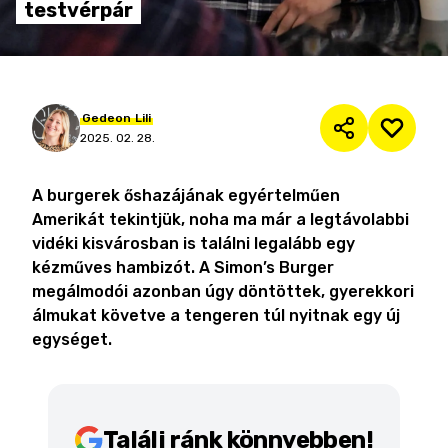
testvérpár
Gedeon
Lili
2025. 02. 28.
A burgerek őshazájának egyértelműen
Amerikát tekintjük, noha ma már a legtávolabbi
vidéki kisvárosban is találni legalább egy
kézműves hambizót. A Simon’s Burger
megálmodói azonban úgy döntöttek, gyerekkori
álmukat követve a tengeren túl nyitnak egy új
egységet.
Találj ránk könnyebben!