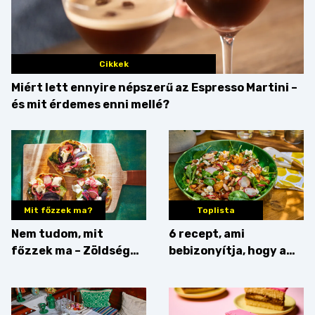
Cikkek
Miért lett ennyire népszerű az Espresso Martini –
és mit érdemes enni mellé?
Mit főzzek ma?
Toplista
Nem tudom, mit
6 recept, ami
főzzek ma – Zöldség
bebizonyítja, hogy a
minden mennyiségben
barack húsok mellé is
zseniális