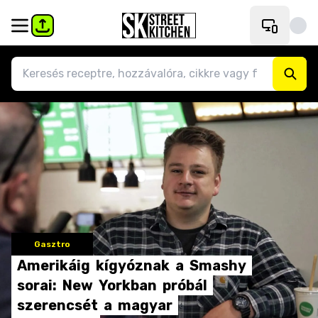
Gasztro
Amerikáig
kígyóznak
a
Smashy
sorai:
New
Yorkban
próbál
szerencsét
a
magyar