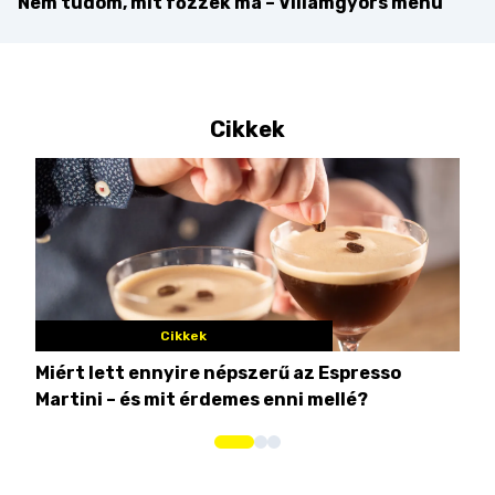
Nem tudom, mit főzzek ma – Villámgyors menü
Cikkek
Cikkek
Miért lett ennyire népszerű az Espresso
Nem
Martini – és mit érdemes enni mellé?
men