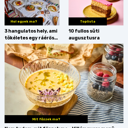
Hol egyek ma?
Toplista
3 hangulatos hely, ami
10 fullos süti
tökéletes egy ráérős
augusztusra
hétvégi ebédhez
Mit főzzek ma?