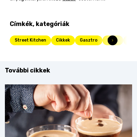
Címkék, kategóriák
Street Kitchen
Cikkek
Gasztro
Friss
sma
További cikkek