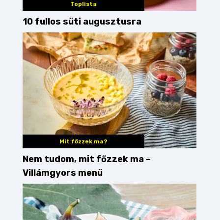
Toplista
10 fullos süti augusztusra
Mit főzzek ma?
Nem tudom, mit főzzek ma –
Villámgyors menü