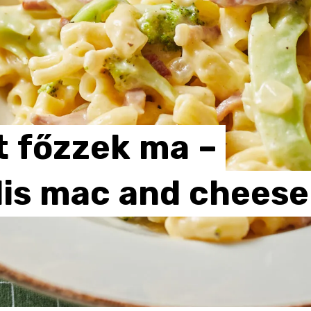
t
főzzek
ma
–
is
mac
and
cheese