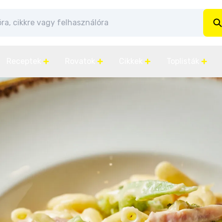
Receptek
Rovatok
Cikkek
Toplisták