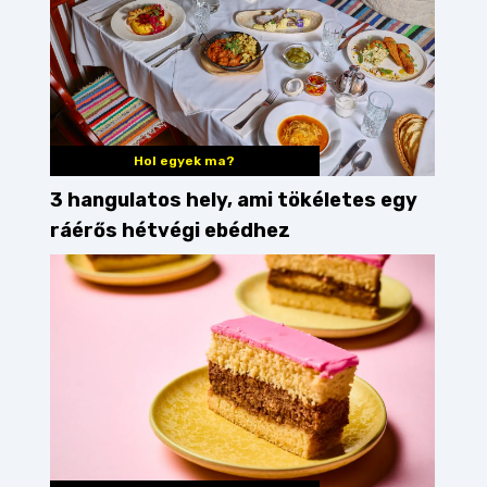
Hol egyek ma?
3 hangulatos hely, ami tökéletes egy
ráérős hétvégi ebédhez