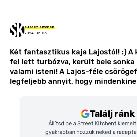
Street
Kitchen
2024. 02. 06.
Két fantasztikus kaja Lajostól! :) 
fel lett turbózva, került bele sonka
valami isteni! A Lajos-féle csörögef
legfeljebb annyit, hogy mindenkinek 
Találj rán
Állítsd be a Street Kitchent kiemel
gyakrabban hozzuk neked a recepteke