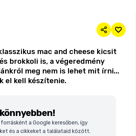
A klasszikus mac and cheese kicsit
 és brokkoli is, a végeredmény
ánkról meg nem is lehet mit írni...
el kell készítenie.
k könnyebben!
t forrásként a Google keresőben, így
t és a cikkeket a találataid között.