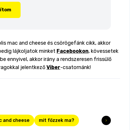
lítom
is mac and cheese és csörögefánk cikk, akkor
pedig lájkoljatok minket
Facebookon
, kövessetek
 be ennyivel, akkor irány a rendszeresen frissülő
yagokkal jelentkező
Viber
-csatornánk!
c and cheese
mit főzzek ma?