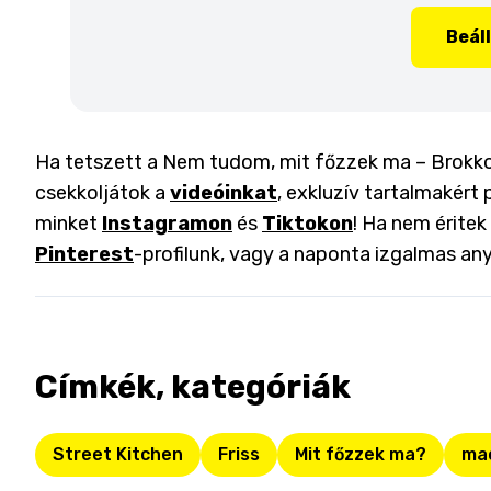
Beál
Ha tetszett a Nem tudom, mit főzzek ma – Brokkol
csekkoljátok a
videóinkat
, exkluzív tartalmakért 
minket
Instagramon
és
Tiktokon
! Ha nem éritek
Pinterest
-profilunk, vagy a naponta izgalmas an
Címkék, kategóriák
Street Kitchen
Friss
Mit főzzek ma?
ma