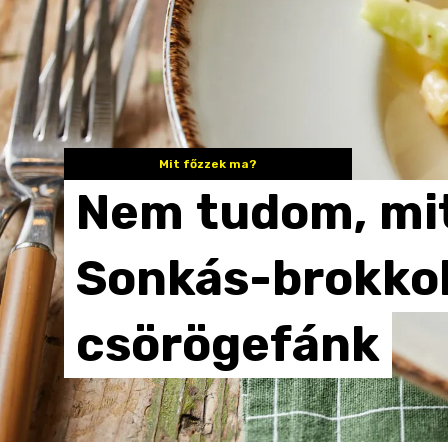
Mit főzzek ma?
Nem
tudom,
mi
Sonkás-brokkol
csörögefánk