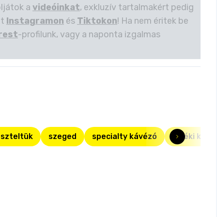
oljátok a
videóinkat
, exkluzív tartalmakért pedig
et
Instagramon
és
Tiktokon
! Ha nem éritek be
rest
-profilunk, vagy a naponta izgalmas
szteltük
szeged
specialty kávézó
vidéki kávé