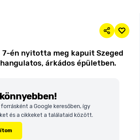
s 7-én nyitotta meg kapuit Szeged
 hangulatos, árkádos épületben.
k könnyebben!
t forrásként a Google keresőben, így
t és a cikkeket a találataid között.
lítom