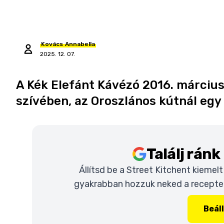
Kovács
Annabella
2025. 12. 07.
A Kék Elefánt Kávézó 2016. márciu
szívében, az Oroszlános kútnál egy
Találj rán
Állítsd be a Street Kitchent kiemel
gyakrabban hozzuk neked a recepteke
Beál