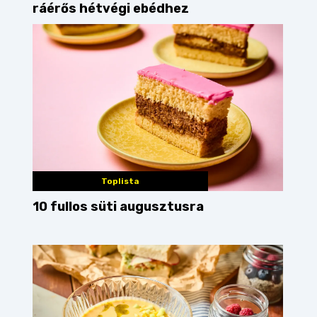
ráérős hétvégi ebédhez
Toplista
10 fullos süti augusztusra