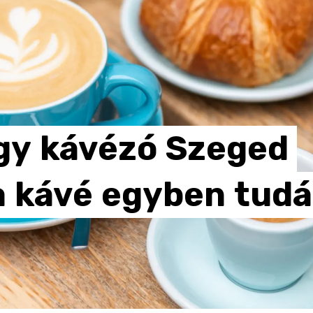
gy
kávézó
Szeged
a
kávé
egyben
tudá