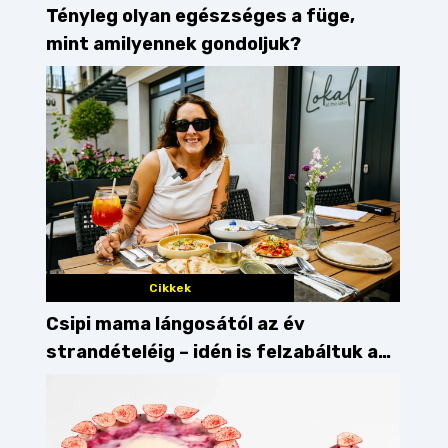
Tényleg olyan egészséges a füge,
mint amilyennek gondoljuk?
Cikkek
Csipi mama lángosától az év
strandételéig – idén is felzabáltuk a
Balaton déli partját