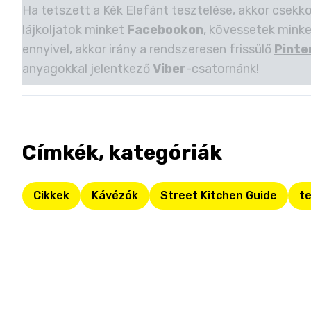
Ha tetszett a Kék Elefánt tesztelése, akkor csekk
lájkoljatok minket
Facebookon
, kövessetek mink
ennyivel, akkor irány a rendszeresen frissülő
Pinte
anyagokkal jelentkező
Viber
-csatornánk!
Címkék, kategóriák
Cikkek
Kávézók
Street Kitchen Guide
te