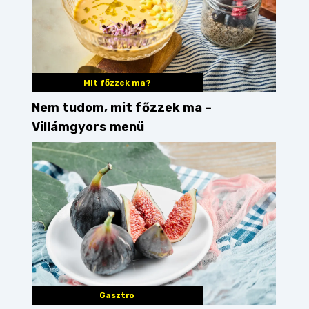
Mit főzzek ma?
Nem tudom, mit főzzek ma –
Villámgyors menü
zó
Gasztro