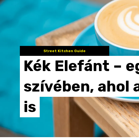
Street Kitchen Guide
Kék
Elefánt
–
e
szívében,
ahol
is