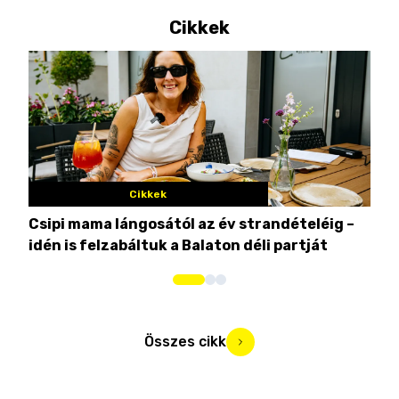
Cikkek
Cikkek
Csipi mama lángosától az év strandételéig –
Ez 
idén is felzabáltuk a Balaton déli partját
tor
Összes cikk