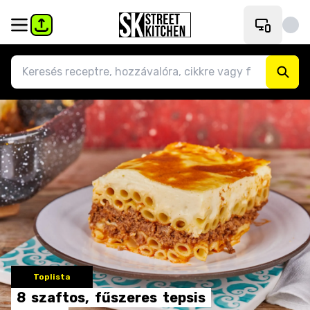
Toplista
8
szaftos,
fűszeres
tepsis