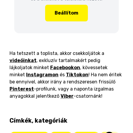
Beállítom
Ha tetszett a toplista, akkor csekkoljátok a
videóinkat
, exkluzív tartalmakért pedig
lájkoljatok minket
Facebookon
, kövessetek
minket
Instagramon
és
Tiktokon
! Ha nem éritek
be ennyivel, akkor irány a rendszeresen frissülő
Pinterest
-profilunk, vagy a naponta izgalmas
anyagokkal jelentkező
Viber
-csatornánk!
Címkék, kategóriák