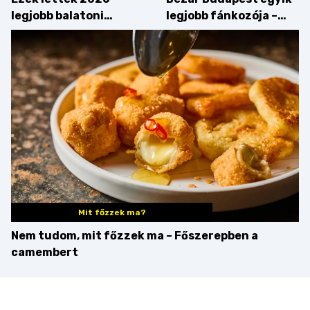
legjobb balatoni
legjobb fánkozója –
strandételei –
búcsúzik a Pampushka
végigkóstoltuk a
győzteseket
Mit főzzek ma?
Nem tudom, mit főzzek ma – Főszerepben a
camembert