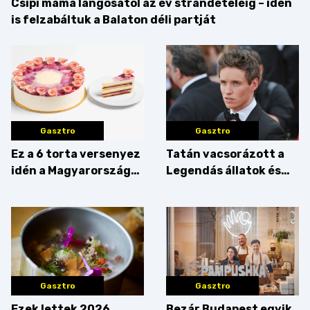
Csipi mama lángosától az év strandételéig – idén
is felzabáltuk a Balaton déli partját
Gasztro
Gasztro
Ez a 6 torta versenyez
Tatán vacsorázott a
idén a Magyarország
Legendás állatok és
tortája címért
megfigyelésük sztárja!
Gasztro
Gasztro
Ezek lettek 2026
Bezár Budapest egyik