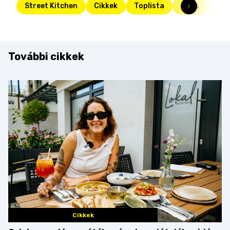
Street Kitchen
Cikkek
Toplista
Friss
tés
További cikkek
Cikkek