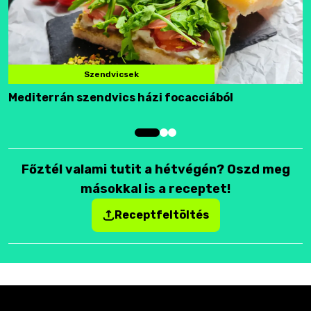
Szendvicsek
Mediterrán szendvics házi focacciából
F
Főztél valami tutit a hétvégén? Oszd meg
másokkal is a receptet!
Receptfeltöltés