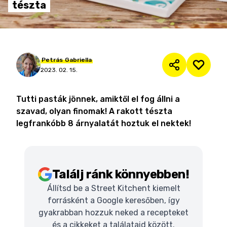
tészta
Petrás
Gabriella
2023. 02. 15.
Tutti pasták jönnek, amiktől el fog állni a
szavad, olyan finomak! A rakott tészta
legfrankóbb 8 árnyalatát hoztuk el nektek!
Találj ránk könnyebben!
Állítsd be a Street Kitchent kiemelt
forrásként a Google keresőben, így
gyakrabban hozzuk neked a recepteket
és a cikkeket a találataid között.