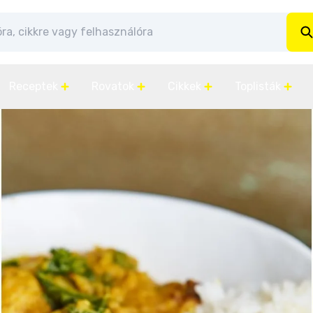
Receptek
Rovatok
Cikkek
Toplisták