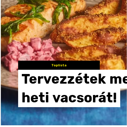
Toplista
Tervezzétek
m
heti
vacsorát!