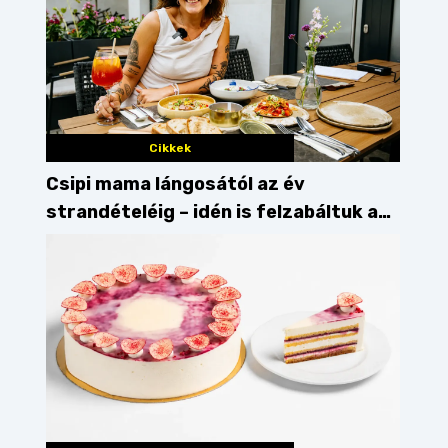
Cikkek
Csipi mama lángosától az év
strandételéig – idén is felzabáltuk a
Balaton déli partját