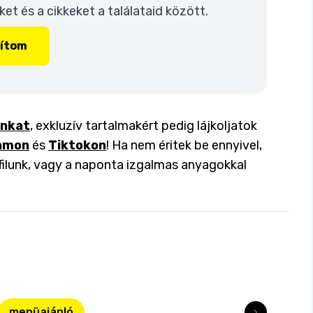
t és a cikkeket a találataid között.
lítom
inkat
, exkluzív tartalmakért pedig lájkoljatok
amon
és
Tiktokon
! Ha nem éritek be ennyivel,
filunk, vagy a naponta izgalmas anyagokkal
menüajánló