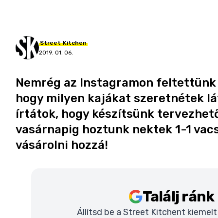
Street
Kitchen
2019. 01. 06.
Nemrég az Instagramon feltettünk 
hogy milyen kajákat szeretnétek lát
írtátok, hogy készítsünk tervezhető
vasárnapig hoztunk nektek 1-1 vacs
vásárolni hozzá!
Találj rán
Állítsd be a Street Kitchent kiemel