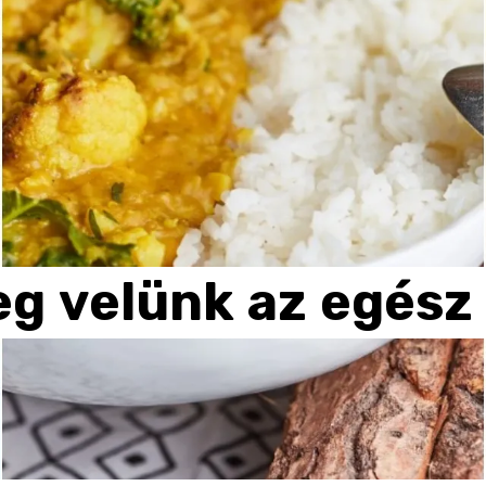
eg
velünk
az
egész