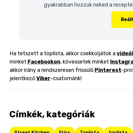
gyakrabban hozzuk neked a recepteke
Beál
Ha tetszett a toplista, akkor csekkoljátok a
videó
minket
Facebookon
, kövessetek minket
Instagr
akkor irány a rendszeresen frissülő
Pinterest
-pro
jelentkező
Viber
-csatornánk!
Címkék, kategóriák
Street Kitchen
Friss
Toplista
toplista