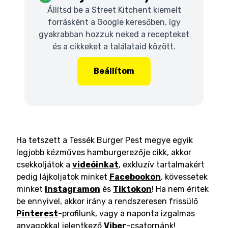
Állítsd be a Street Kitchent kiemelt
forrásként a Google keresőben, így
gyakrabban hozzuk neked a recepteket
és a cikkeket a találataid között.
Beállítom
Ha tetszett a Tessék Burger Pest megye egyik
legjobb kézműves hamburgerezője cikk, akkor
csekkoljátok a
videóinkat
, exkluzív tartalmakért
pedig lájkoljatok minket
Facebookon
, kövessetek
minket
Instagramon
és
Tiktokon
! Ha nem éritek
be ennyivel, akkor irány a rendszeresen frissülő
Pinterest
-profilunk, vagy a naponta izgalmas
anyagokkal jelentkező
Viber
-csatornánk!