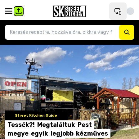
Street Kitchen Guide
Tessék?!
Megtaláltuk
Pest
megye
egyik
legjobb
kézműves