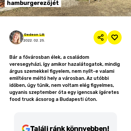
hamburgerezőjét
Gedeon
Lili
2022. 02. 25.
Bár a fővárosban élek, a családom
veresegyházi, így amikor hazalátogatok, mindig
árgus szemekkel figyelem, nem nyílt-e valami
említésre méltó hely a városban. Az utóbbi
időben, úgy tűnik, nem voltam elég figyelmes,
ugyanis szeptember óta egy igencsak ígéretes
food truck ácsorog a Budapesti úton.
Találj ránk könnyebben!