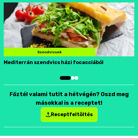
Szendvicsek
Mediterrán szendvics házi focacciából
F
Főztél valami tutit a hétvégén? Oszd meg
másokkal is a receptet!
Receptfeltöltés