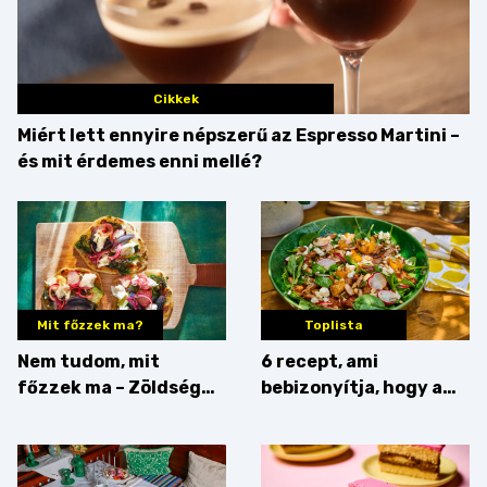
Cikkek
Miért lett ennyire népszerű az Espresso Martini –
és mit érdemes enni mellé?
Mit főzzek ma?
Toplista
Nem tudom, mit
6 recept, ami
főzzek ma – Zöldség
bebizonyítja, hogy a
minden mennyiségben
barack húsok mellé is
zseniális