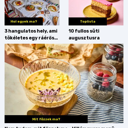
Hol egyek ma?
Toplista
3 hangulatos hely, ami
10 fullos süti
tökéletes egy ráérős
augusztusra
hétvégi ebédhez
Mit főzzek ma?