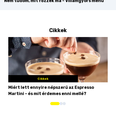
Nem tudom, mit főzzek ma – Villámgyors menü
Cikkek
Cikkek
Miért lett ennyire népszerű az Espresso
Nem
Martini – és mit érdemes enni mellé?
men