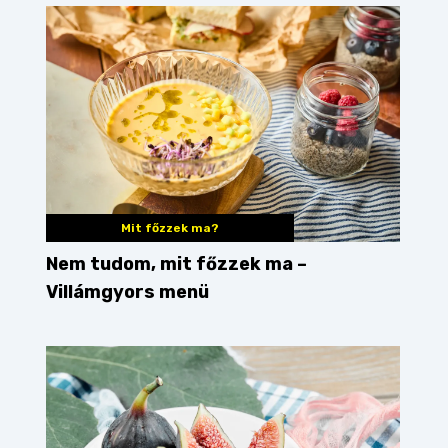
Mit főzzek ma?
Nem tudom, mit főzzek ma –
Villámgyors menü