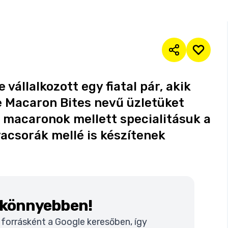
állalkozott egy fiatal pár, akik
e Macaron Bites nevű üzletüket
 macaronok mellett specialitásuk a
csorák mellé is készítenek
k könnyebben!
t forrásként a Google keresőben, így