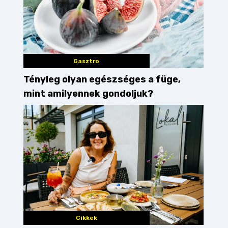
Gasztro
Tényleg olyan egészséges a füge,
mint amilyennek gondoljuk?
debrecen
Cikkek