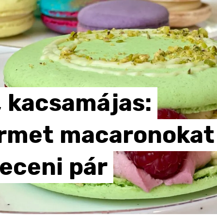
,
kacsamájas:
rmet
macaronokat
eceni
pár