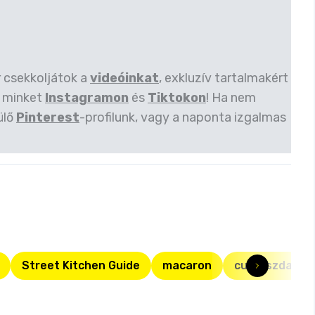
r csekkoljátok a
videóinkat
, exkluzív tartalmakért
 minket
Instagramon
és
Tiktokon
! Ha nem
ülő
Pinterest
-profilunk, vagy a naponta izgalmas
Street Kitchen Guide
macaron
cukrászda