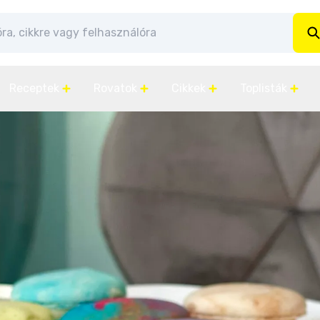
Receptek
Rovatok
Cikkek
Toplisták