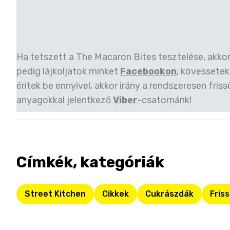
Ha tetszett a The Macaron Bites tesztelése, akko
pedig lájkoljatok minket
Facebookon
, kövessetek
éritek be ennyivel, akkor irány a rendszeresen friss
anyagokkal jelentkező
Viber
-csatornánk!
Címkék, kategóriák
Street Kitchen
Cikkek
Cukrászdák
Friss