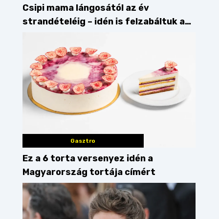
Csipi mama lángosától az év
strandételéig – idén is felzabáltuk a
Balaton déli partját
Gasztro
Ez a 6 torta versenyez idén a
Magyarország tortája címért