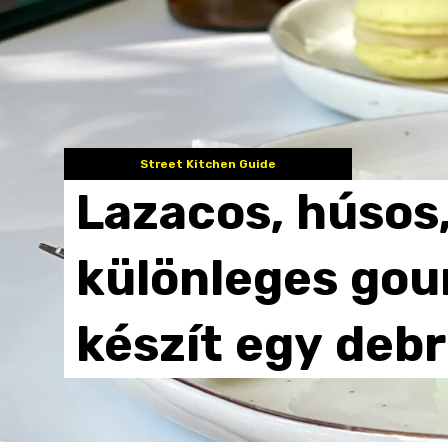
Street Kitchen Guide
Lazacos,
húsos
különleges
gou
készít
egy
debr