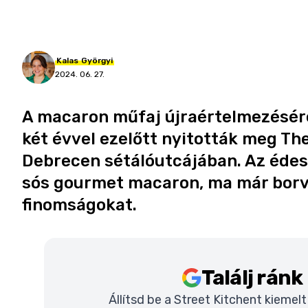
Kalas
Györgyi
2024. 06. 27.
A macaron műfaj újraértelmezésére v
két évvel ezelőtt nyitották meg Th
Debrecen sétálóutcájában. Az édes
sós gourmet macaron, ma már borva
finomságokat.
Találj rán
Állítsd be a Street Kitchent kiemel