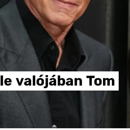
le
valójában
Tom