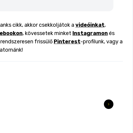
nks cikk, akkor csekkoljátok a
videóinkat
,
ebookon
, kövessetek minket
Instagramon
és
a rendszeresen frissülő
Pinterest
-profilunk, vagy a
atornánk!