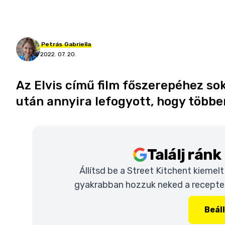
Petrás
Gabriella
2022. 07. 20.
Az Elvis című film főszerepéhez sok
után annyira lefogyott, hogy több
Találj rán
Állítsd be a Street Kitchent kiemel
gyakrabban hozzuk neked a recepteke
Beál