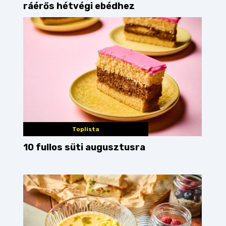
ráérős hétvégi ebédhez
Toplista
10 fullos süti augusztusra