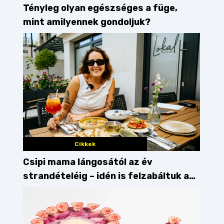
Tényleg olyan egészséges a füge,
mint amilyennek gondoljuk?
Cikkek
Csipi mama lángosától az év
strandételéig – idén is felzabáltuk a
Balaton déli partját