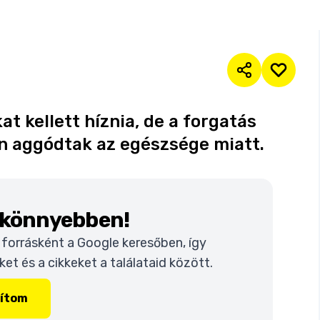
at kellett híznia, de a forgatás
en aggódtak az egészsége miatt.
k könnyebben!
t forrásként a Google keresőben, így
t és a cikkeket a találataid között.
lítom