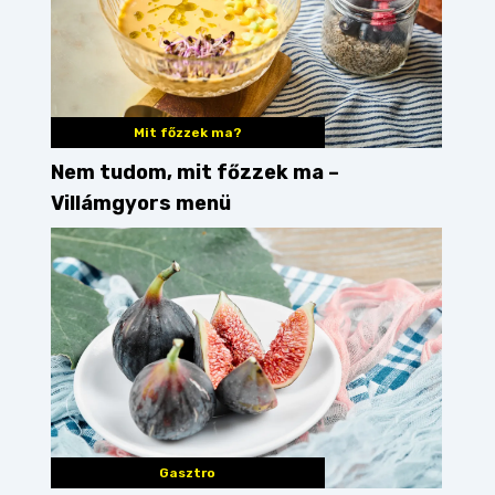
Mit főzzek ma?
Nem tudom, mit főzzek ma –
Villámgyors menü
Gasztro