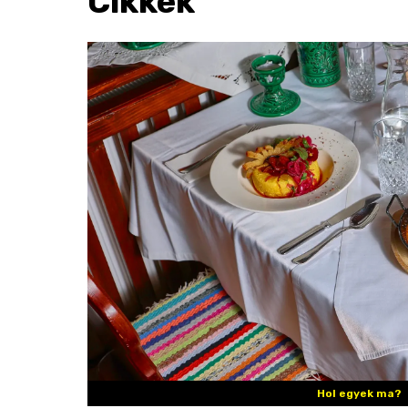
Cikkek
Hol egyek ma?