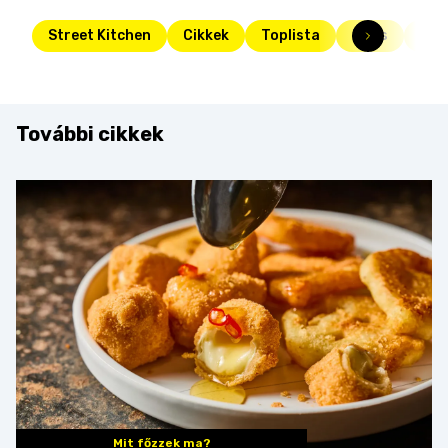
Street Kitchen
Cikkek
Toplista
Friss
top
További cikkek
Mit főzzek ma?