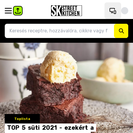
Toplista
TOP
5
süti
2021
-
ezekért
a