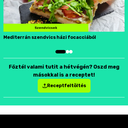
Szendvicsek
Mediterrán szendvics házi focacciából
F
Főztél valami tutit a hétvégén? Oszd meg
másokkal is a receptet!
Receptfeltöltés