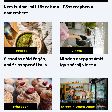
Nem tudom, mit főzzek ma – Főszerepben a
camembert
Toplista
Cikkek
8 csodás zöld fogás,
Minden csepp számít:
ami friss spenóttal az
így spórolj vizet a
igazi
konyhában
Pékségek
Street Kitchen Guide