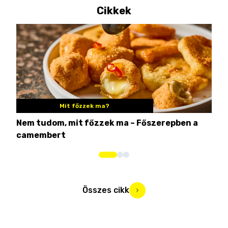
Cikkek
Mit főzzek ma?
Nem tudom, mit főzzek ma – Főszerepben a
8 c
camembert
iga
Összes cikk