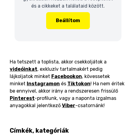
és a cikkeket a találataid között.
Beállítom
Ha tetszett a toplista, akkor csekkoljátok a
videóinkat
, exkluzív tartalmakért pedig
lájkoljatok minket
Facebookon
, kövessetek
minket
Instagramon
és
Tiktokon
! Ha nem éritek
be ennyivel, akkor irány a rendszeresen frissülő
Pinterest
-profilunk, vagy a naponta izgalmas
anyagokkal jelentkező
Viber
-csatornánk!
Címkék, kategóriák