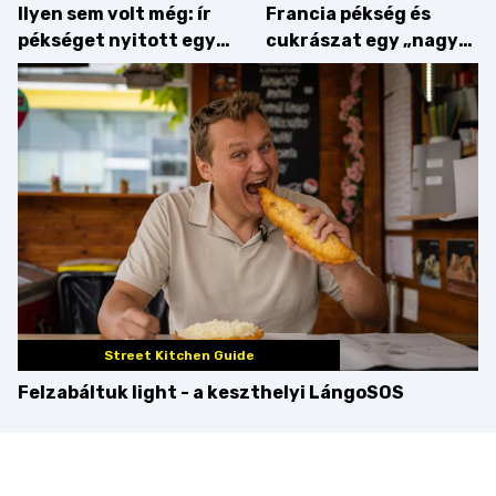
Ilyen sem volt még: ír
Francia pékség és
pékséget nyitott egy
cukrászat egy „nagy
Dublinból hazatért pár
csipetnyi” empátiával
Street Kitchen Guide
Felzabáltuk light - a keszthelyi LángoSOS