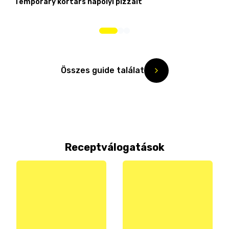
Temporary kortárs nápolyi pizzáit
Összes guide találat
Receptválogatások