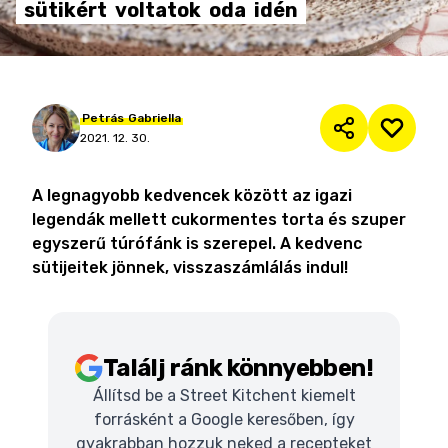
sütikért
voltatok
oda
idén
Petrás
Gabriella
2021. 12. 30.
A legnagyobb kedvencek között az igazi
legendák mellett cukormentes torta és szuper
egyszerű túrófánk is szerepel. A kedvenc
sütijeitek jönnek, visszaszámlálás indul!
Találj ránk könnyebben!
Állítsd be a Street Kitchent kiemelt
forrásként a Google keresőben, így
gyakrabban hozzuk neked a recepteket