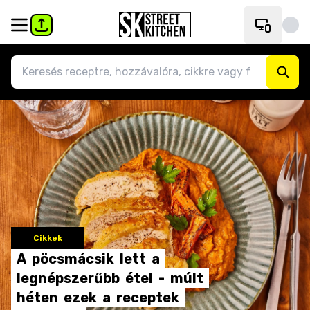
Cikkek
A
pöcsmácsik
lett
a
legnépszerűbb
étel
-
múlt
héten
ezek
a
receptek