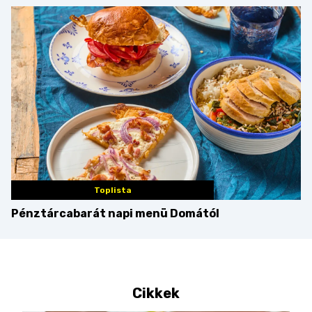
bosszúság? Mutatjuk
az érveket
Toplista
Pénztárcabarát napi menü Domától
Cikkek