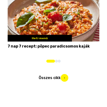
Heti menü
7 nap 7 recept: pöpec paradicsomos kaják
Nem
Összes cikk