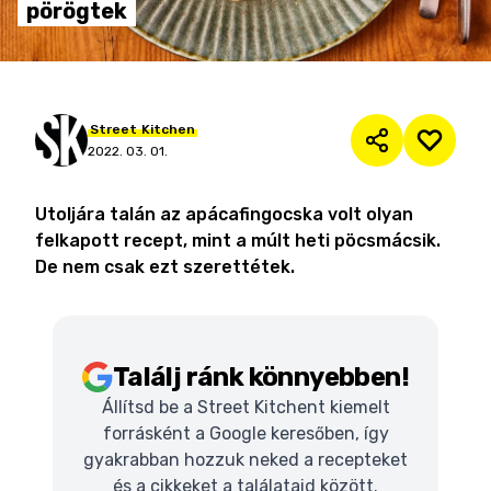
pörögtek
Street
Kitchen
2022. 03. 01.
Utoljára talán az apácafingocska volt olyan
felkapott recept, mint a múlt heti pöcsmácsik.
De nem csak ezt szerettétek.
Találj ránk könnyebben!
Állítsd be a Street Kitchent kiemelt
forrásként a Google keresőben, így
gyakrabban hozzuk neked a recepteket
és a cikkeket a találataid között.