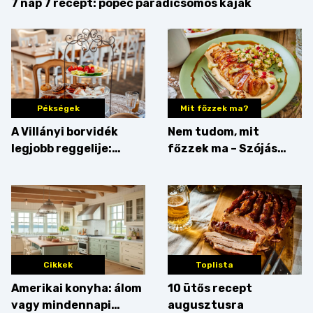
7 nap 7 recept: pöpec paradicsomos kaják
Pékségek
Mit főzzek ma?
A Villányi borvidék
Nem tudom, mit
legjobb reggelije:
főzzek ma – Szójás
kovászos kenyér és
sztori
gourmet pékáruk
Palkonyán
Cikkek
Toplista
Amerikai konyha: álom
10 ütős recept
vagy mindennapi
augusztusra