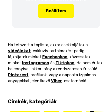
Beállítom
Ha tetszett a toplista, akkor csekkoljátok a
videóinkat
, exkluzív tartalmakért pedig
lájkoljatok minket
Facebookon
, kövessetek
minket
Instagramon
és
Tiktokon
! Ha nem éritek
be ennyivel, akkor irány a rendszeresen frissülő
Pinterest
-profilunk, vagy a naponta izgalmas
anyagokkal jelentkező
Viber
-csatornánk!
Címkék, kategóriák