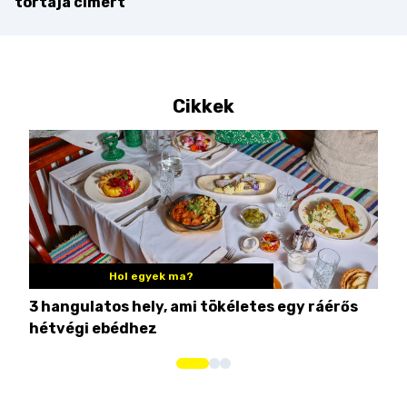
tortája címért
Cikkek
Hol egyek ma?
3 hangulatos hely, ami tökéletes egy ráérős
10 
hétvégi ebédhez