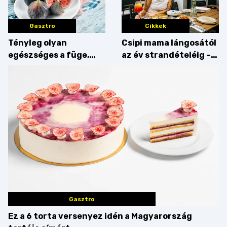
Gasztro
Cikkek
Tényleg olyan
Csipi mama lángosától
egészséges a füge,
az év strandételéig –
mint amilyennek
idén is felzabáltuk a
gondoljuk?
Balaton déli partját
Gasztro
Ez a 6 torta versenyez idén a Magyarország