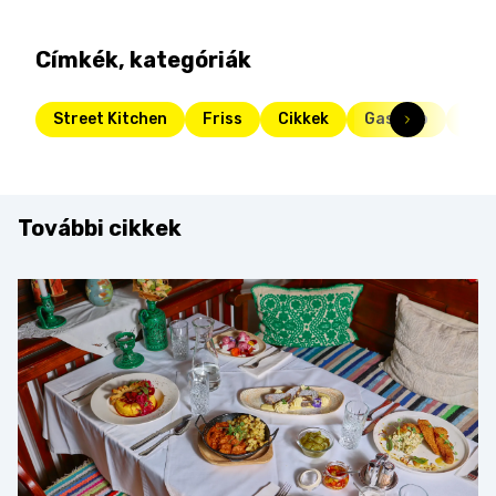
Címkék, kategóriák
Street Kitchen
Friss
Cikkek
Gasztro
bak
További cikkek