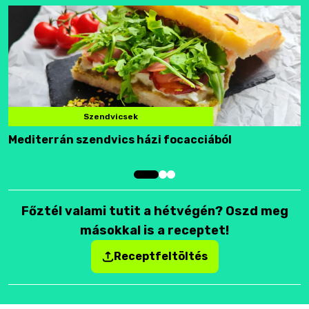
Szendvicsek
Mediterrán szendvics házi focacciából
F
Főztél valami tutit a hétvégén? Oszd meg
másokkal is a receptet!
Receptfeltöltés