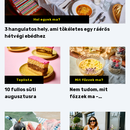
Hol egyek ma?
3 hangulatos hely, ami tökéletes egy ráérős
hétvégi ebédhez
Toplista
Mit főzzek ma?
10 fullos süti
Nem tudom, mit
augusztusra
főzzek ma –
Villámgyors menü