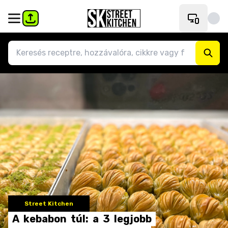
Street Kitchen
A
kebabon
túl:
a
3
legjobb