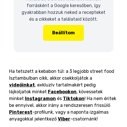
forrásként a Google keresőben, így
gyakrabban hozzuk neked a recepteket
és a cikkeket a találataid között.
Beállítom
Ha tetszett a kebabon túl: a 3 legjobb street food
Isztambulban cikk, akkor csekkoljátok a
videóinkat
, exkluzív tartalmakért pedig
lájkoljatok minket
Facebookon
, kövessetek
minket
Instagramon
és
Tiktokon
! Ha nem éritek
be ennyivel, akkor irány a rendszeresen frissülő
Pinterest
-profilunk, vagy a naponta izgalmas
anyagokkal jelentkező
Viber
-csatornánk!