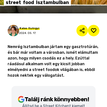
street
food
Isztambulban
Kalas
Györgyi
2024. 05. 17.
Nemrég Isztambulban jártam egy gasztrotúrán,
és bár már voltam a városban, ismét elámultam
azon, hogy milyen csodás ez a hely. Ezúttal
ráadásul alkalmam volt egy kicsit jobban
elmélyedni a street foodok világában is, ebből
hozok nektek egy válogatást.
Találj ránk könnyebben!
Állítsd be a Street Kitchent kiemelt