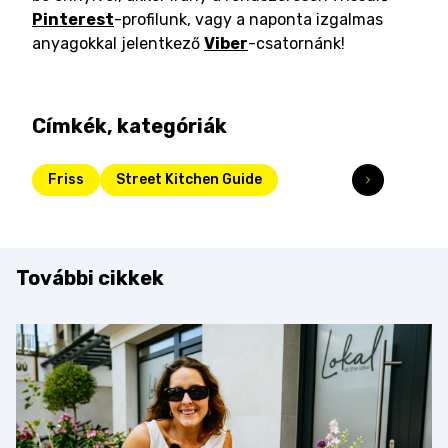
Pinterest
-profilunk, vagy a naponta izgalmas
anyagokkal jelentkező
Viber
-csatornánk!
Címkék, kategóriák
Friss
Street Kitchen Guide
További cikkek