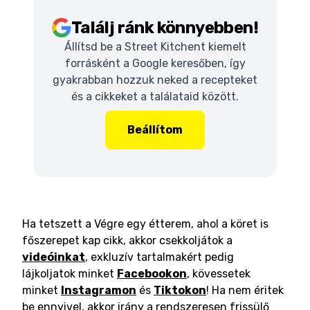
Találj ránk könnyebben!
Állítsd be a Street Kitchent kiemelt
forrásként a Google keresőben, így
gyakrabban hozzuk neked a recepteket
és a cikkeket a találataid között.
Beállítom
Ha tetszett a Végre egy étterem, ahol a köret is
főszerepet kap cikk, akkor csekkoljátok a
videóinkat
, exkluzív tartalmakért pedig
lájkoljatok minket
Facebookon
, kövessetek
minket
Instagramon
és
Tiktokon
! Ha nem éritek
be ennyivel, akkor irány a rendszeresen frissülő