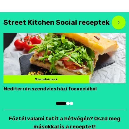
Street Kitchen Social receptek
Szendvicsek
Mediterrán szendvics házi focacciából
F
Főztél valami tutit a hétvégén? Oszd meg
másokkal is a receptet!