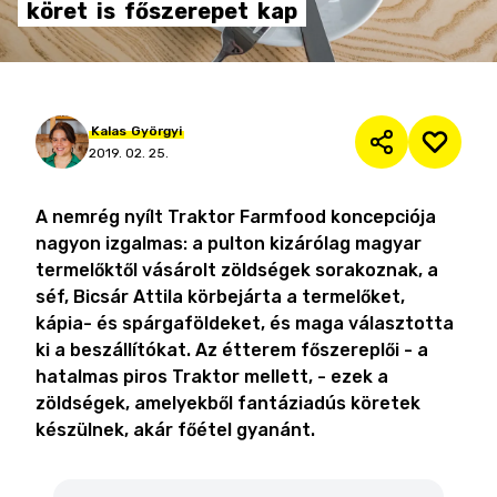
köret
is
főszerepet
kap
Kalas
Györgyi
2019. 02. 25.
A nemrég nyílt Traktor Farmfood koncepciója
nagyon izgalmas: a pulton kizárólag magyar
termelőktől vásárolt zöldségek sorakoznak, a
séf, Bicsár Attila körbejárta a termelőket,
kápia- és spárgaföldeket, és maga választotta
ki a beszállítókat. Az étterem főszereplői - a
hatalmas piros Traktor mellett, - ezek a
zöldségek, amelyekből fantáziadús köretek
készülnek, akár főétel gyanánt.