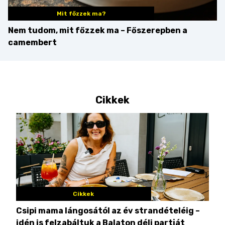
Mit főzzek ma?
Nem tudom, mit főzzek ma – Főszerepben a
camembert
Cikkek
Cikkek
Csipi mama lángosától az év strandételéig –
Ez 
idén is felzabáltuk a Balaton déli partját
tor