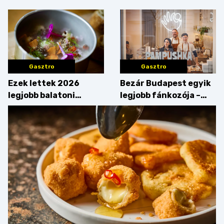
Gasztro
Gasztro
Ezek lettek 2026
Bezár Budapest egyik
legjobb balatoni
legjobb fánkozója –
strandételei –
búcsúzik a Pampushka
végigkóstoltuk a
győzteseket