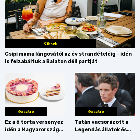
Cikkek
Csipi mama lángosától az év strandételéig – idén
is felzabáltuk a Balaton déli partját
Gasztro
Gasztro
Ez a 6 torta versenyez
Tatán vacsorázott a
idén a Magyarország
Legendás állatok és
tortája címért
megfigyelésük sztárja!