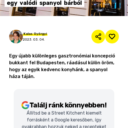
egy
valódi
spanyol
bárból
Kalas
Györgyi
2023. 03. 04.
Egy újabb különleges gasztronómiai koncepció
bukkant fel Budapesten, ráadásul külön öröm,
hogy az egyik kedvenc konyhánk, a spanyol
háza táján.
Találj ránk könnyebben!
Állítsd be a Street Kitchent kiemelt
forrásként a Google keresőben, így
gyakrabban hozzuk neked a recepteket