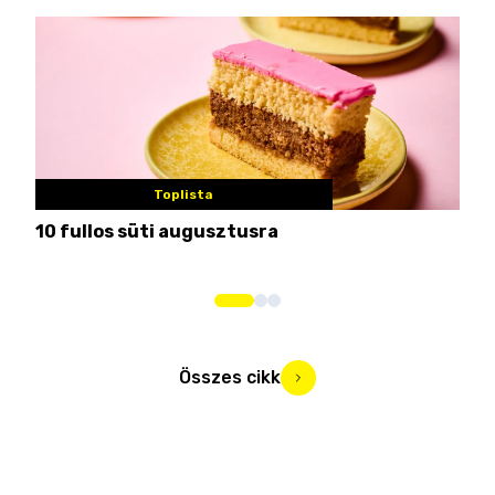
Toplista
10 fullos süti augusztusra
Nem
me
Összes cikk