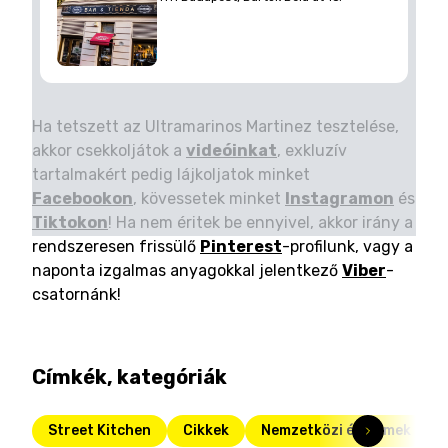
Ha tetszett az Ultramarinos Martinez tesztelése,
akkor csekkoljátok a
videóinkat
, exkluzív
tartalmakért pedig lájkoljatok minket
Facebookon
, kövessetek minket
Instagramon
és
Tiktokon
! Ha nem éritek be ennyivel, akkor irány a
rendszeresen frissülő
Pinterest
-profilunk, vagy a
naponta izgalmas anyagokkal jelentkező
Viber
-
csatornánk!
Címkék, kategóriák
Street Kitchen
Cikkek
Nemzetközi éttermek