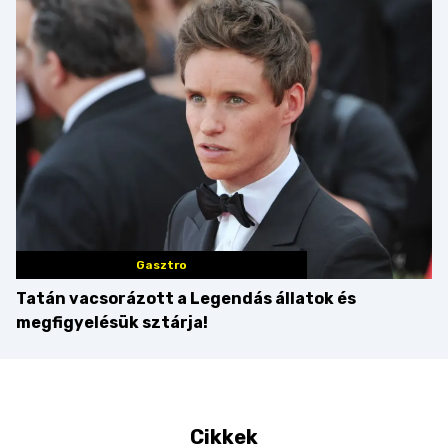
Balaton déli partját
Gasztro
Tatán vacsorázott a Legendás állatok és
megfigyelésük sztárja!
Cikkek