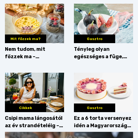
Mit főzzek ma?
Gasztro
Nem tudom, mit
Tényleg olyan
főzzek ma –
egészséges a füge,
Villámgyors menü
mint amilyennek
gondoljuk?
Cikkek
Gasztro
Csipi mama lángosától
Ez a 6 torta versenyez
az év strandételéig –
idén a Magyarország
idén is felzabáltuk a
tortája címért