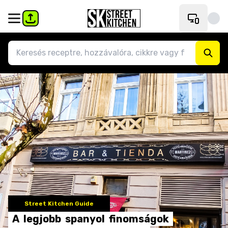
Street Kitchen Guide
A
legjobb
spanyol
finomságok