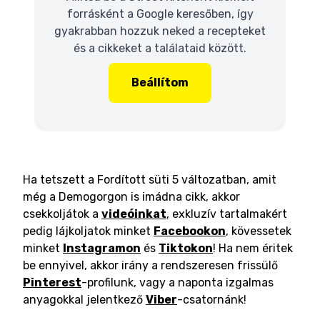
forrásként a Google keresőben, így
gyakrabban hozzuk neked a recepteket
és a cikkeket a találataid között.
Beállítom
Ha tetszett a Fordított süti 5 változatban, amit
még a Demogorgon is imádna cikk, akkor
csekkoljátok a
videóinkat
, exkluzív tartalmakért
pedig lájkoljatok minket
Facebookon
, kövessetek
minket
Instagramon
és
Tiktokon
! Ha nem éritek
be ennyivel, akkor irány a rendszeresen frissülő
Pinterest
-profilunk, vagy a naponta izgalmas
anyagokkal jelentkező
Viber
-csatornánk!