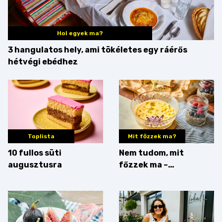
Hol egyek ma?
3 hangulatos hely, ami tökéletes egy ráérős
hétvégi ebédhez
Toplista
Mit főzzek ma?
10 fullos süti
Nem tudom, mit
augusztusra
főzzek ma –
Villámgyors menü