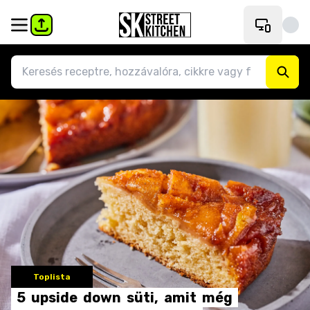
Toplista
5
upside
down
süti,
amit
még