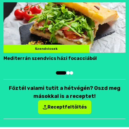
Szendvicsek
Mediterrán szendvics házi focacciából
F
Főztél valami tutit a hétvégén? Oszd meg
másokkal is a receptet!
Receptfeltöltés