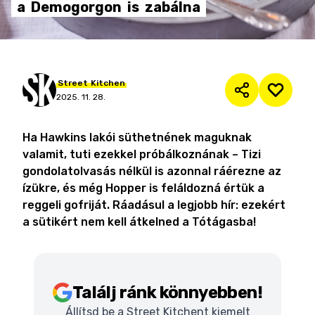
a
Demogorgon
is
zabálna
Street
Kitchen
2025. 11. 28.
Ha Hawkins lakói süthetnének maguknak
valamit, tuti ezekkel próbálkoznának – Tizi
gondolatolvasás nélkül is azonnal ráérezne az
ízükre, és még Hopper is feláldozná értük a
reggeli gofriját. Ráadásul a legjobb hír: ezekért
a sütikért nem kell átkelned a Tótágasba!
Találj ránk könnyebben!
Állítsd be a Street Kitchent kiemelt