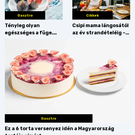
Gasztro
Cikkek
Tényleg olyan
Csipi mama lángosától
egészséges a füge,
az év strandételéig –
mint amilyennek
idén is felzabáltuk a
gondoljuk?
Balaton déli partját
Gasztro
Ez a 6 torta versenyez idén a Magyarország