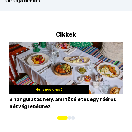
tortája címért
Cikkek
Hol egyek ma?
3 hangulatos hely, ami tökéletes egy ráérős
10 
hétvégi ebédhez