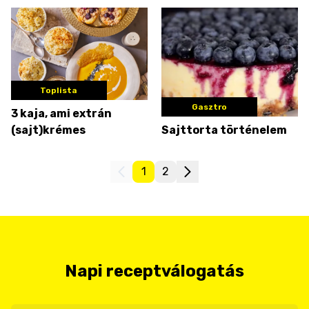
Toplista
Gasztro
3 kaja, ami extrán
(sajt)krémes
Sajttorta történelem
1
2
Napi receptválogatás