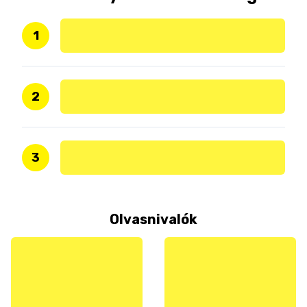
1
2
3
Olvasnivalók