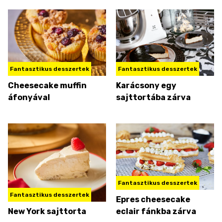
Fantasztikus desszertek
Fantasztikus desszertek
Cheesecake muffin
Karácsony egy
áfonyával
sajttortába zárva
Fantasztikus desszertek
Fantasztikus desszertek
Epres cheesecake
New York sajttorta
eclair fánkba zárva