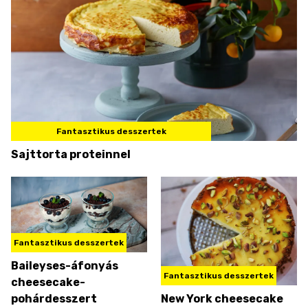
Fantasztikus desszertek
Sajttorta proteinnel
Fantasztikus desszertek
Baileyses-áfonyás
Fantasztikus desszertek
cheesecake-
pohárdesszert
New York cheesecake