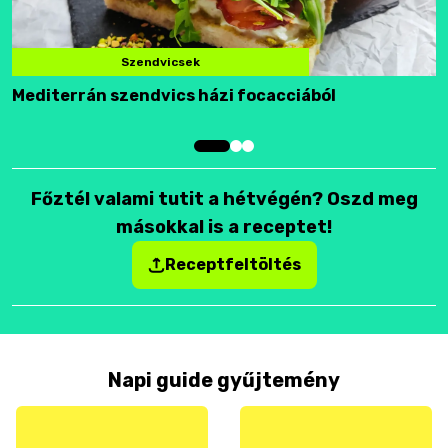
Szendvicsek
Mediterrán szendvics házi focacciából
F
Főztél valami tutit a hétvégén? Oszd meg
másokkal is a receptet!
Receptfeltöltés
Napi guide gyűjtemény