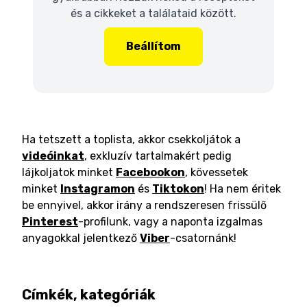
és a cikkeket a találataid között.
Beállítom
Ha tetszett a toplista, akkor csekkoljátok a
videóinkat
, exkluzív tartalmakért pedig
lájkoljatok minket
Facebookon
, kövessetek
minket
Instagramon
és
Tiktokon
! Ha nem éritek
be ennyivel, akkor irány a rendszeresen frissülő
Pinterest
-profilunk, vagy a naponta izgalmas
anyagokkal jelentkező
Viber
-csatornánk!
Címkék, kategóriák