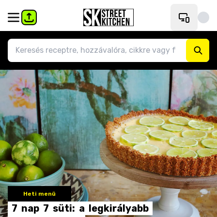
Heti menü
7
nap
7
süti:
a
legkirályabb