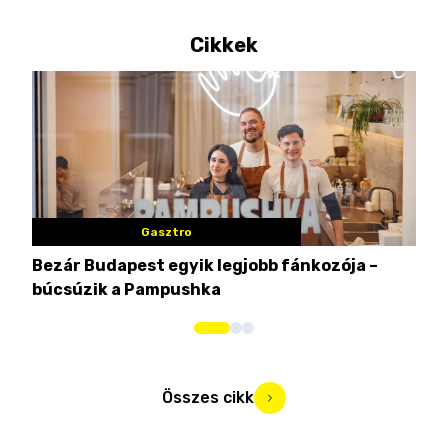
Cikkek
Gasztro
Bezár Budapest egyik legjobb fánkozója –
Nem
búcsúzik a Pampushka
ca
Összes cikk