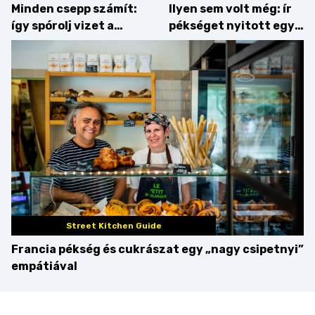
Minden csepp számít:
Ilyen sem volt még: ír
így spórolj vizet a
pékséget nyitott egy
konyhában
Dublinból hazatért pár
Street Kitchen Guide
Francia pékség és cukrászat egy „nagy csipetnyi”
empátiával