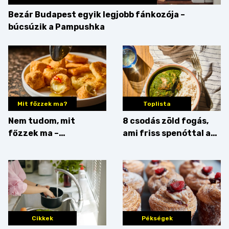
Bezár Budapest egyik legjobb fánkozója –
búcsúzik a Pampushka
Mit főzzek ma?
Toplista
Nem tudom, mit
8 csodás zöld fogás,
főzzek ma –
ami friss spenóttal az
Főszerepben a
igazi
camembert
Cikkek
Pékségek