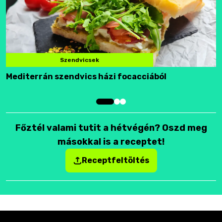
Szendvicsek
Mediterrán szendvics házi focacciából
F
Főztél valami tutit a hétvégén? Oszd meg
másokkal is a receptet!
Receptfeltöltés