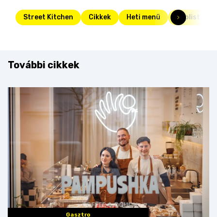
Street Kitchen
Cikkek
Heti menü
Toplista
További cikkek
Gasztro