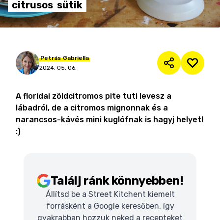
citrusos
sütik
Petrás
Gabriella
2024. 05. 06.
A floridai zöldcitromos pite tuti levesz a
lábadról, de a citromos mignonnak és a
narancsos-kávés mini kuglófnak is hagyj helyet!
:)
Találj ránk könnyebben!
Állítsd be a Street Kitchent kiemelt
forrásként a Google keresőben, így
gyakrabban hozzuk neked a recepteket