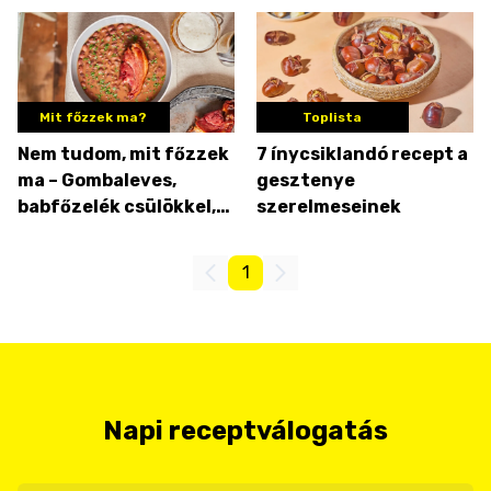
rakott tészta,
gesztenyés szelet
Mit főzzek ma?
Toplista
Nem tudom, mit főzzek
7 ínycsiklandó recept a
ma – Gombaleves,
gesztenye
babfőzelék csülökkel,
szerelmeseinek
házi gesztenyepüré
1
Napi receptválogatás