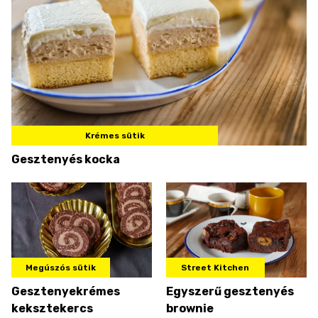
Krémes sütik
Gesztenyés kocka
Megúszós sütik
Street Kitchen
Gesztenyekrémes
Egyszerű gesztenyés
keksztekercs
brownie