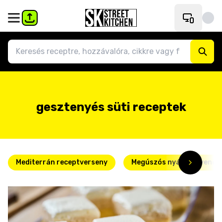
gesztenyés süti receptek
Mediterrán receptverseny
Megúszós nyári kedvence