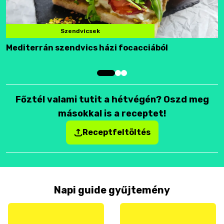
Szendvicsek
Mediterrán szendvics házi focacciából
F
Főztél valami tutit a hétvégén? Oszd meg
másokkal is a receptet!
Receptfeltöltés
Napi guide gyűjtemény