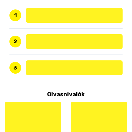
1
2
3
Olvasnivalók