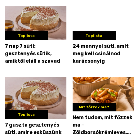
Toplista
Toplista
7 nap 7 süti:
24 mennyei süti, amit
gesztenyés sütik,
meg kell csinálnod
amiktől eláll a szavad
karácsonyig
Mit főzzek ma?
Toplista
Nem tudom, mit főzzek
7 guszta gesztenyés
ma –
süti, amire esküszünk
Zöldborsókrémleves,