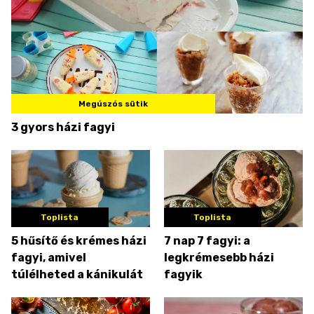
Megúszós sütik
3 gyors házi fagyi
Toplista
Toplista
5 hűsítő és krémes házi
7 nap 7 fagyi: a
fagyi, amivel
legkrémesebb házi
túlélheted a kánikulát
fagyik