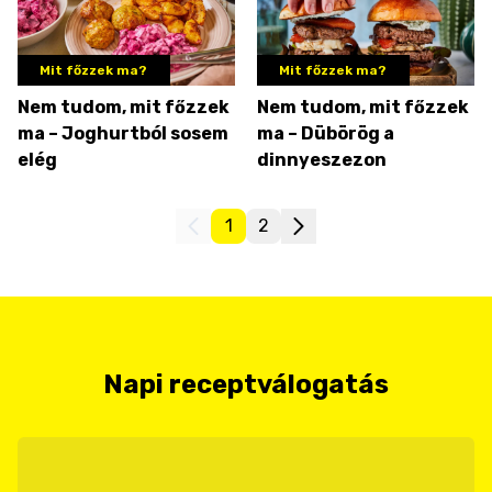
Mit főzzek ma?
Mit főzzek ma?
Nem tudom, mit főzzek
Nem tudom, mit főzzek
ma – Joghurtból sosem
ma – Dübörög a
elég
dinnyeszezon
1
2
Napi receptválogatás