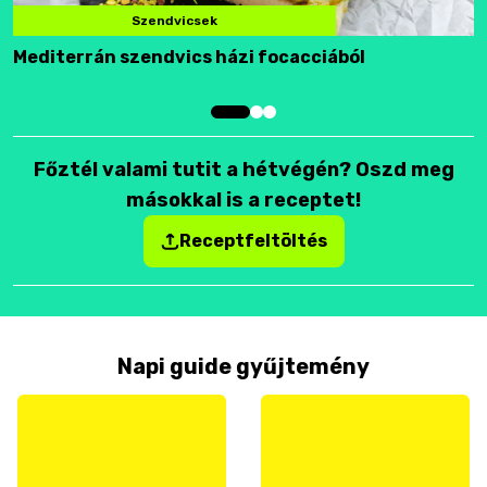
Szendvicsek
Mediterrán szendvics házi focacciából
F
Főztél valami tutit a hétvégén? Oszd meg
másokkal is a receptet!
Receptfeltöltés
Napi guide gyűjtemény