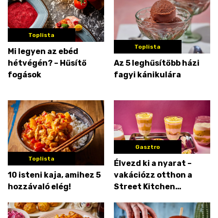
Toplista
Toplista
Mi legyen az ebéd
hétvégén? – Hűsítő
Az 5 leghűsítőbb házi
fogások
fagyi kánikulára
Gasztro
Toplista
Élvezd ki a nyarat –
10 isteni kaja, amihez 5
vakációzz otthon a
hozzávaló elég!
Street Kitchen
legújabb nyári
magazinjával!