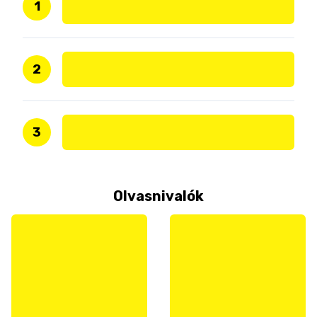
1
2
3
Olvasnivalók