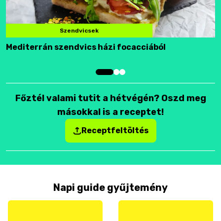
Szendvicsek
Mediterrán szendvics házi focacciából
F
Főztél valami tutit a hétvégén? Oszd meg
másokkal is a receptet!
Receptfeltöltés
Napi guide gyűjtemény