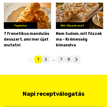
Toplista
Mit főzzek ma?
7 frenetikus mandulás
Nem tudom, mit főzzek
desszert, ami mer újat
ma – Krémesség
mutatni
kimaxolva
1
2
...
7
8
Napi receptválogatás