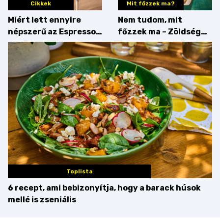
Cikkek
Mit főzzek ma?
Miért lett ennyire
Nem tudom, mit
népszerű az Espresso
főzzek ma – Zöldség
Martini – és mit
minden mennyiségben
érdemes enni mellé?
Toplista
6 recept, ami bebizonyítja, hogy a barack húsok
mellé is zseniális