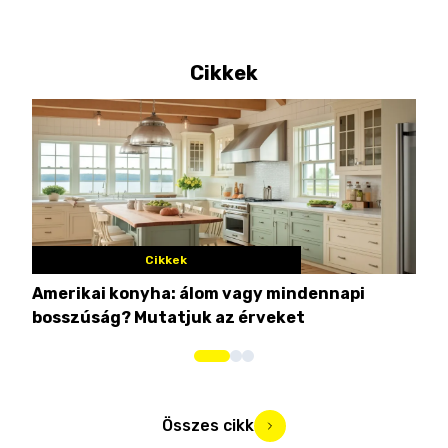
Cikkek
Cikkek
Amerikai konyha: álom vagy mindennapi
10 
bosszúság? Mutatjuk az érveket
Összes cikk