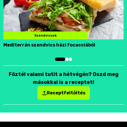
Szendvicsek
Mediterrán szendvics házi focacciából
F
Főztél valami tutit a hétvégén? Oszd meg
másokkal is a receptet!
Receptfeltöltés