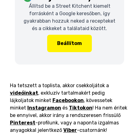
Állítsd be a Street Kitchent kiemelt
forrásként a Google keresőben, így
gyakrabban hozzuk neked a recepteket
és a cikkeket a találataid között.
Beállítom
Ha tetszett a toplista, akkor csekkoljátok a
videóinkat
, exkluzív tartalmakért pedig
lájkoljatok minket
Facebookon
, kövessetek
minket
Instagramon
és
Tiktokon
! Ha nem éritek
be ennyivel, akkor irány a rendszeresen frissülő
Pinterest
-profilunk, vagy a naponta izgalmas
anyagokkal jelentkező
Viber
-csatornánk!