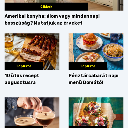
Cikkek
Amerikai konyha: álom vagy mindennapi
bosszúság? Mutatjuk az érveket
Toplista
Toplista
10 ütős recept
Pénztárcabarát napi
augusztusra
menü Domától