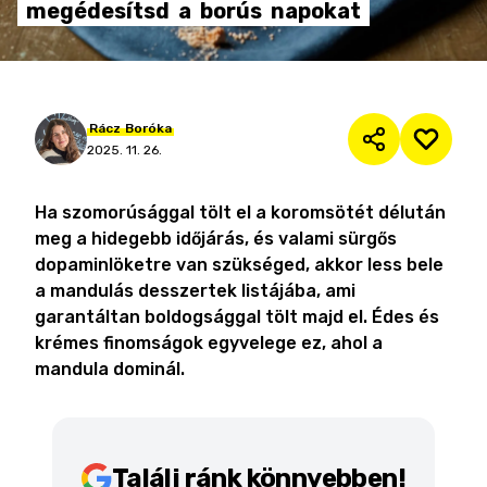
megédesítsd
a
borús
napokat
Rácz
Boróka
2025. 11. 26.
Ha szomorúsággal tölt el a koromsötét délután
meg a hidegebb időjárás, és valami sürgős
dopaminlöketre van szükséged, akkor less bele
a mandulás desszertek listájába, ami
garantáltan boldogsággal tölt majd el. Édes és
krémes finomságok egyvelege ez, ahol a
mandula dominál.
Találj ránk könnyebben!