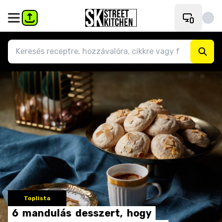
Toplista
6
mandulás
desszert,
hogy