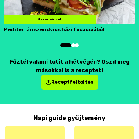
Szendvicsek
Mediterrán szendvics házi focacciából
F
Főztél valami tutit a hétvégén? Oszd meg
másokkal is a receptet!
Receptfeltöltés
Napi guide gyűjtemény