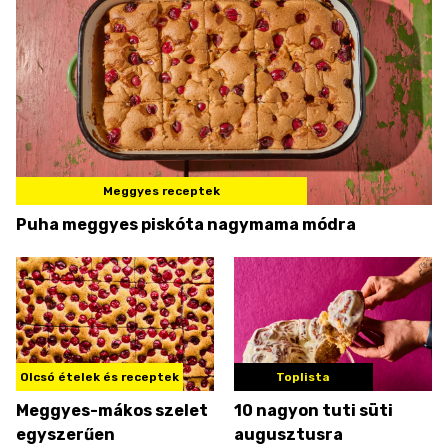
Meggyes receptek
Puha meggyes piskóta nagymama módra
Olcsó ételek és receptek
Toplista
Meggyes-mákos szelet
10 nagyon tuti süti
egyszerűen
augusztusra