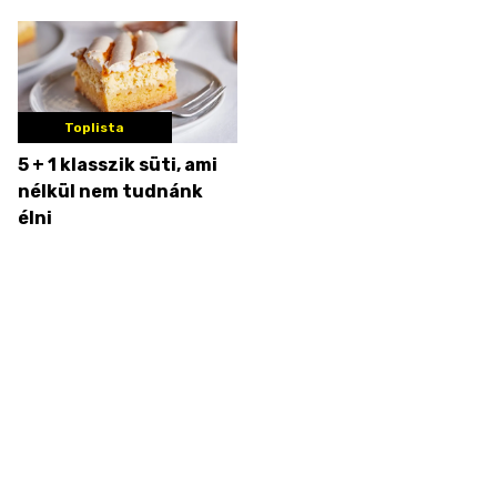
Toplista
5 + 1 klasszik süti, ami
nélkül nem tudnánk
élni