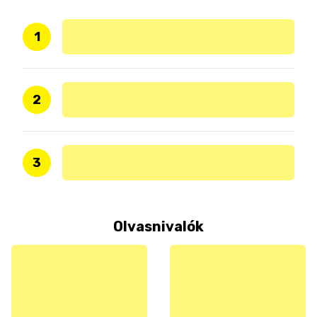
1
2
3
Olvasnivalók