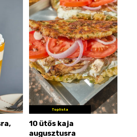
Toplista
sra,
10 ütős kaja
augusztusra