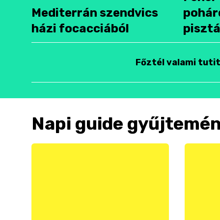
Mediterrán szendvics
pohár
házi focacciából
pisztá
Főztél valami tuti
Napi guide gyűjtemé