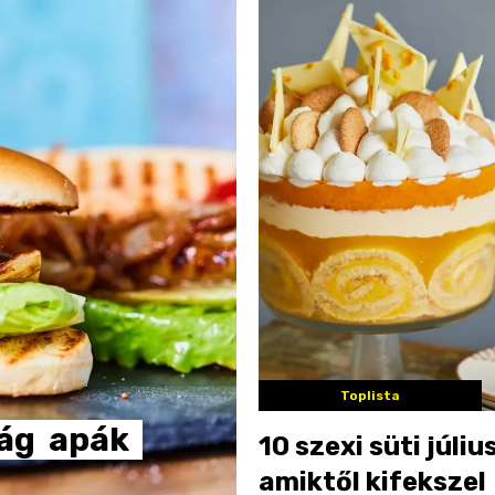
Toplista
ág
apák
10 szexi süti júliu
amiktől kifekszel