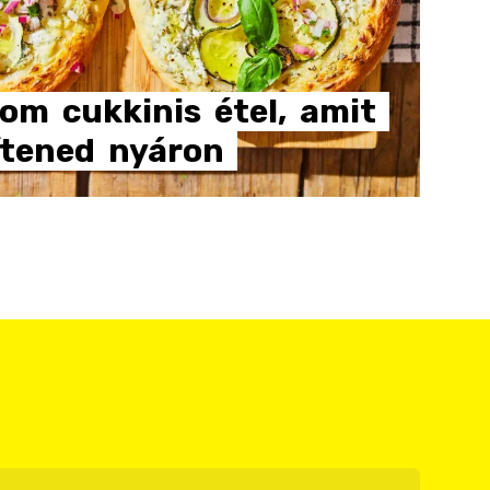
nom
cukkinis
étel,
amit
ítened
nyáron