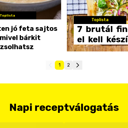
Toplista
Toplista
7
brutál
fi
ten jó feta sajtos
amivel bárkit
el
kell
kész
ázsolhatsz
1
2
Napi receptválogatás