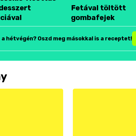
desszert
Fetával töltött
ciával
gombafejek
t a hétvégén? Oszd meg másokkal is a receptet!
ny