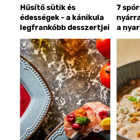
Hűsítő sütik és
7 spór
édességek - a kánikula
nyárra
legfrankóbb desszertjei
a nyar