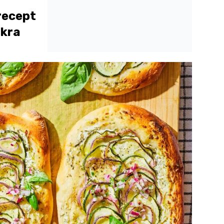
recept
okra