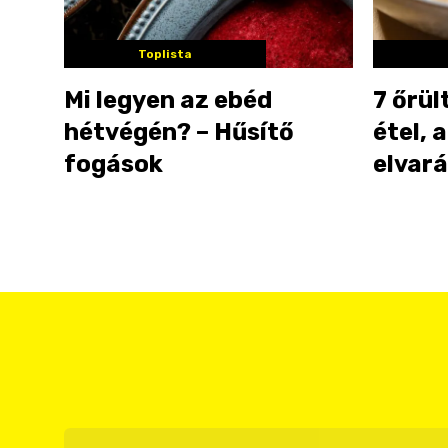
Toplista
Mi legyen az ebéd
7 őrül
hétvégén? – Hűsítő
étel, 
fogások
elvar