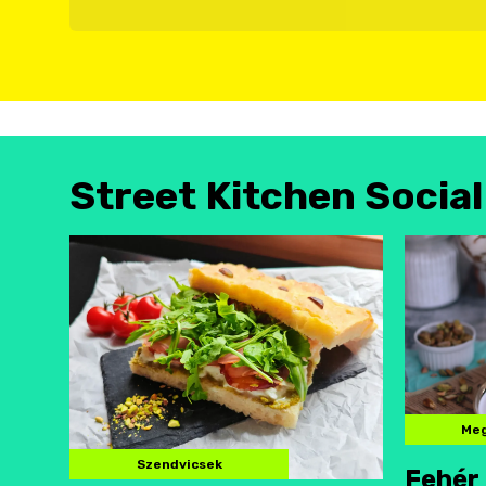
Street Kitchen Socia
Meg
Szendvicsek
Fehér 