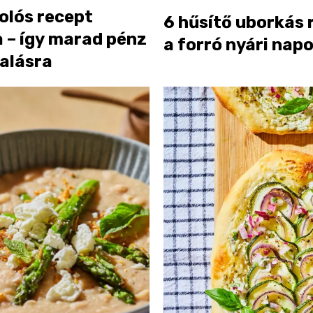
olós recept
6 hűsítő uborkás 
 – így marad pénz
a forró nyári nap
alásra