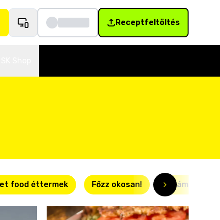
Receptfeltöltés
SK Shop
et food éttermek
Főzz okosan!
Villámgyors r