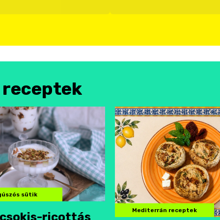
l receptek
úszós sütik
Mediterrán receptek
csokis-ricottás