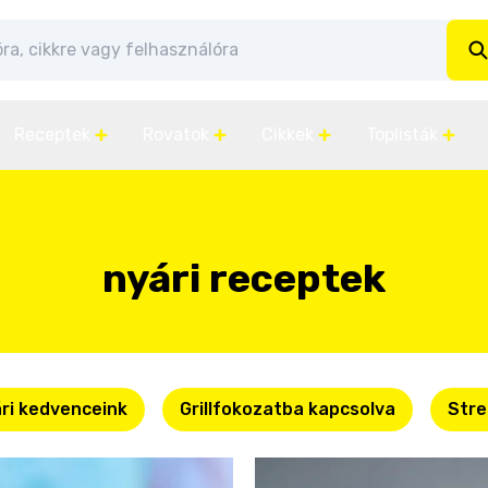
Receptek
Rovatok
Cikkek
Toplisták
nyári receptek
ri kedvenceink
Grillfokozatba kapcsolva
Stre