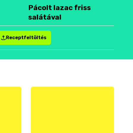
Pácolt lazac friss
salátával
Receptfeltöltés