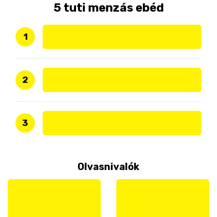
5 tuti menzás ebéd
1
2
3
Olvasnivalók