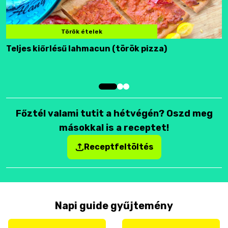
Török ételek
Teljes kiőrlésű lahmacun (török pizza)
F
Főztél valami tutit a hétvégén? Oszd meg
másokkal is a receptet!
Receptfeltöltés
Napi guide gyűjtemény