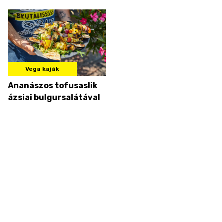
Vega kaják
Ananászos tofusaslik
ázsiai bulgursalátával