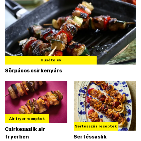
Húsételek
Sörpácos csirkenyárs
Air fryer receptek
Sertésszűz receptek
Csirkesaslik air
fryerben
Sertéssaslik