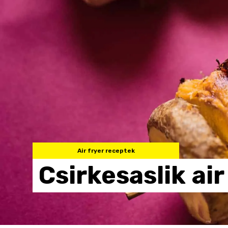
Air fryer receptek
Csirkesaslik
air