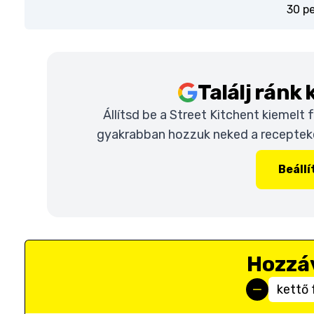
30 p
Találj ránk
Állítsd be a Street Kitchent kiemelt
gyakrabban hozzuk neked a recepteket
Beáll
Hozzá
kettő 