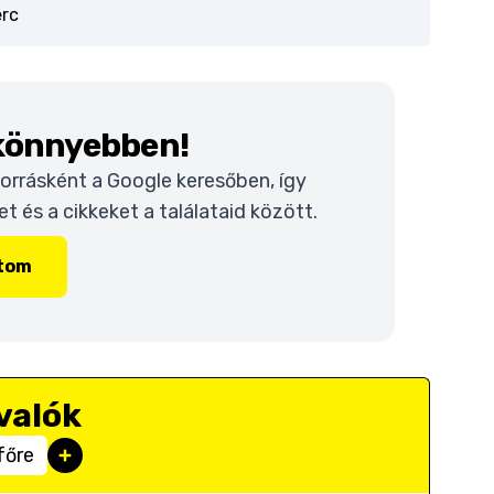
erc
 könnyebben!
 forrásként a Google keresőben, így
 és a cikkeket a találataid között.
ítom
valók
főre