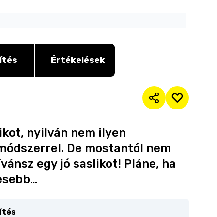
ítés
Értékelések
kot, nyilván nem ilyen
 módszerrel. De mostantól nem
vánsz egy jó saslikot! Pláne, ha
cesebb…
ítés