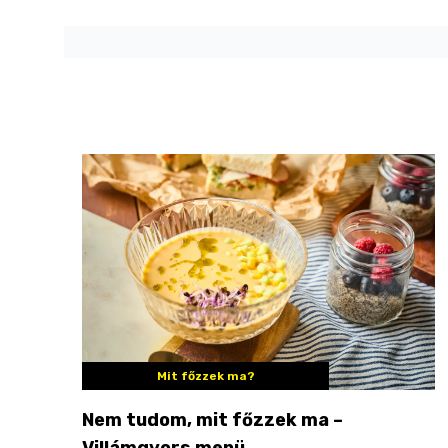
Mit főzzek ma?
Nem tudom, mit főzzek ma –
Villámgyors menü