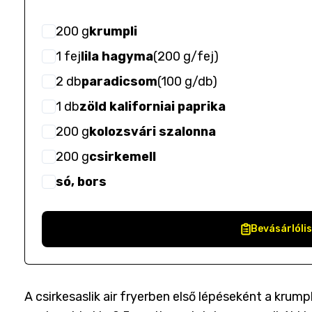
200
g
krumpli
1
fej
lila hagyma
(
200 g/fej
)
2
db
paradicsom
(
100 g/db
)
1
db
zöld kaliforniai paprika
200
g
kolozsvári szalonna
200
g
csirkemell
só, bors
Bevásárlóli
A csirkesaslik air fryerben első lépéseként a krump