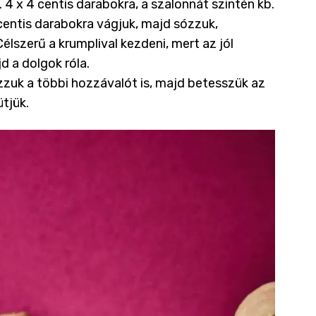
. 4 x 4 centis darabokra, a szalonnát szintén kb.
4 centis darabokra vágjuk, majd sózzuk,
lszerű a krumplival kezdeni, mert az jól
d a dolgok róla.
zzuk a többi hozzávalót is, majd betesszük az
ütjük.