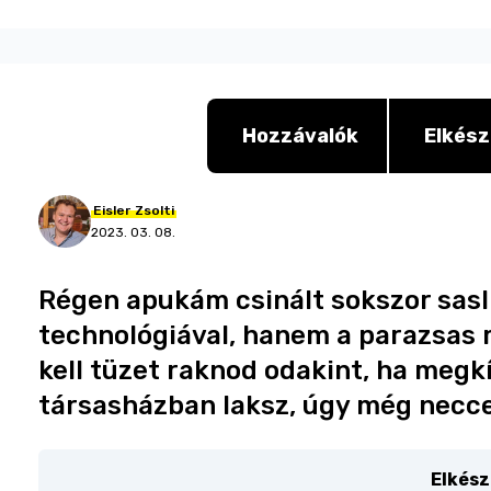
Hozzávalók
Elkész
Eisler
Zsolti
2023. 03. 08.
Régen apukám csinált sokszor sasli
technológiával, hanem a parazsas
kell tüzet raknod odakint, ha megkí
társasházban laksz, úgy még nec
Elkész