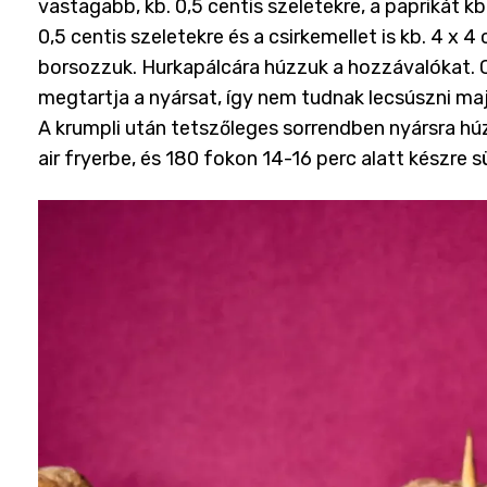
vastagabb, kb. 0,5 centis szeletekre, a paprikát kb
0,5 centis szeletekre és a csirkemellet is kb. 4 x 
borsozzuk. Hurkapálcára húzzuk a hozzávalókat. Cé
megtartja a nyársat, így nem tudnak lecsúszni maj
A krumpli után tetszőleges sorrendben nyársra hú
air fryerbe, és 180 fokon 14-16 perc alatt készre s