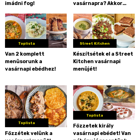
imádni fog!
vasárnapra? Akkor
ezek a ti receptjeitek!
Toplista
Street Kitchen
Van 2 komplett
Készítsétek el a Street
menüsorunk a
Kitchen vasárnapi
vasárnapi ebédhez!
menüjét!
Toplista
Toplista
Főzzetek király
Főzzétek velünk a
vasárnapi ebédet! Van