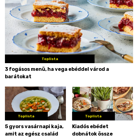
Toplista
3 fogásos menü, ha vega ebéddel várod a
barátokat
Toplista
Toplista
5 gyors vasárnapi kaja,
Kiadós ebédet
amit az egész család
dobnátok össze