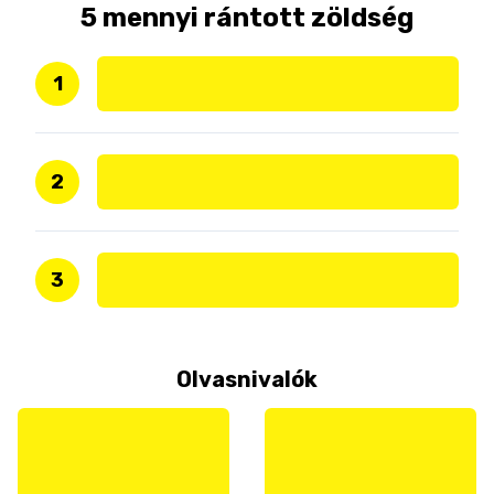
5 mennyi rántott zöldség
1
2
3
Olvasnivalók