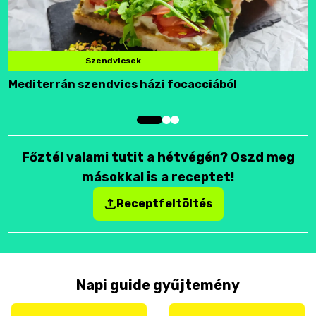
Szendvicsek
Mediterrán szendvics házi focacciából
F
Főztél valami tutit a hétvégén? Oszd meg
másokkal is a receptet!
Receptfeltöltés
Napi guide gyűjtemény