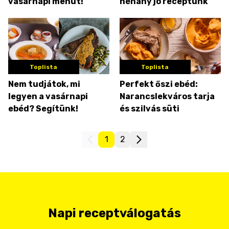
vasárnapi menüt!
néhány jó receptünk
Toplista
Toplista
Nem tudjátok, mi
Perfekt őszi ebéd:
legyen a vasárnapi
Narancslekváros tarja
ebéd? Segítünk!
és szilvás süti
1
2
Napi receptválogatás