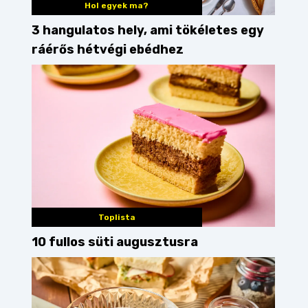
Hol egyek ma?
3 hangulatos hely, ami tökéletes egy
ráérős hétvégi ebédhez
Toplista
10 fullos süti augusztusra