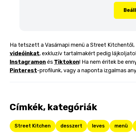
Beál
Ha tetszett a Vasárnapi menü a Street Kitchentől, 
videóinkat
, exkluzív tartalmakért pedig lájkoljat
Instagramon
és
Tiktokon
! Ha nem éritek be enny
Pinterest
-profilunk, vagy a naponta izgalmas an
Címkék, kategóriák
Street Kitchen
desszert
leves
menü