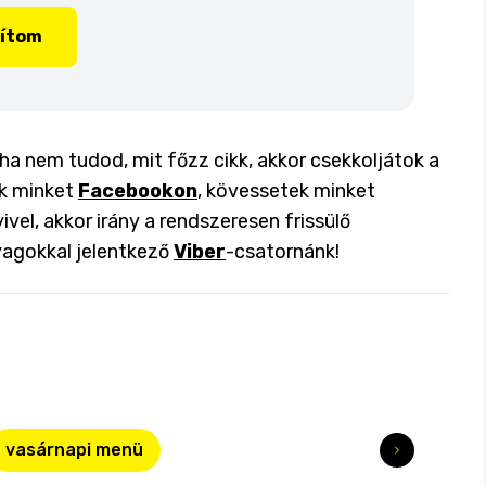
lítom
ha nem tudod, mit főzz cikk, akkor csekkoljátok a
ok minket
Facebookon
, kövessetek minket
ivel, akkor irány a rendszeresen frissülő
yagokkal jelentkező
Viber
-csatornánk!
vasárnapi menü