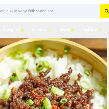
Receptek
Rovatok
Cikkek
Toplisták