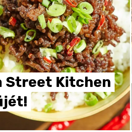
a
Street
Kitchen
jét!