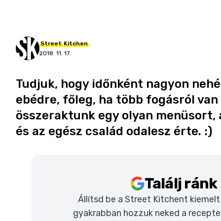
Street
Kitchen
2018. 11. 17.
Tudjuk, hogy időnként nagyon nehéz
ebédre, főleg, ha több fogásról van
összeraktunk egy olyan menüsort, 
és az egész család odalesz érte. :)
Találj rán
Állítsd be a Street Kitchent kiemel
gyakrabban hozzuk neked a recepteke