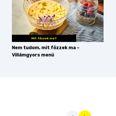
Mit főzzek ma?
Nem tudom, mit főzzek ma –
Villámgyors menü