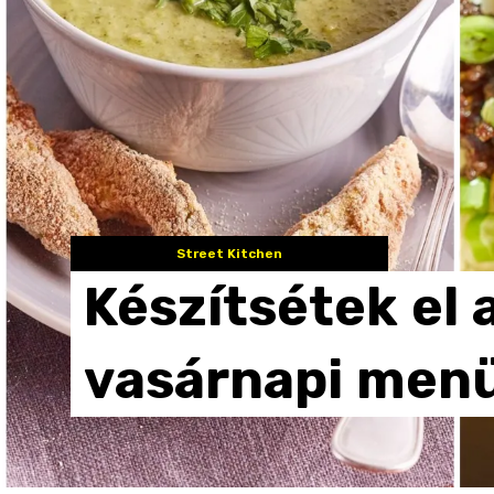
Street Kitchen
Készítsétek
el
vasárnapi
menü