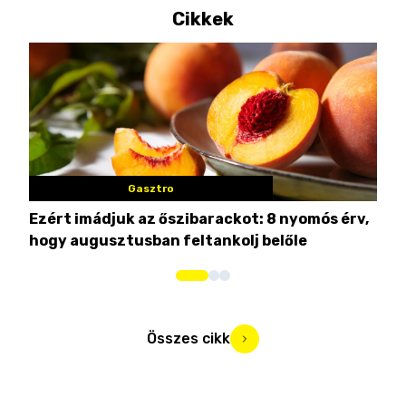
Cikkek
Gasztro
Ezért imádjuk az őszibarackot: 8 nyomós érv,
7 n
hogy augusztusban feltankolj belőle
Összes cikk