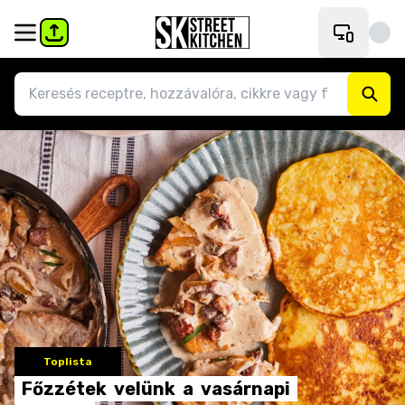
Toplista
Főzzétek
velünk
a
vasárnapi