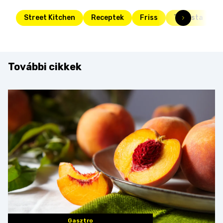
Street Kitchen
Receptek
Friss
Toplista
t
További cikkek
Gasztro