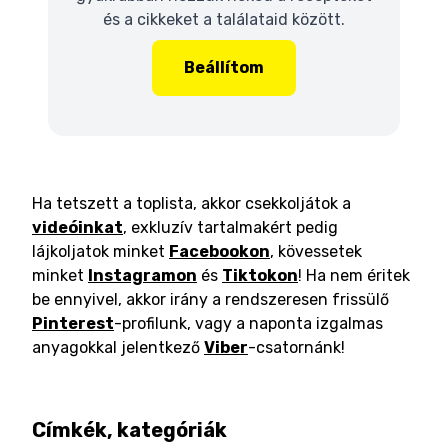
és a cikkeket a találataid között.
Beállítom
Ha tetszett a toplista, akkor csekkoljátok a
videóinkat
, exkluzív tartalmakért pedig
lájkoljatok minket
Facebookon
, kövessetek
minket
Instagramon
és
Tiktokon
! Ha nem éritek
be ennyivel, akkor irány a rendszeresen frissülő
Pinterest
-profilunk, vagy a naponta izgalmas
anyagokkal jelentkező
Viber
-csatornánk!
Címkék, kategóriák