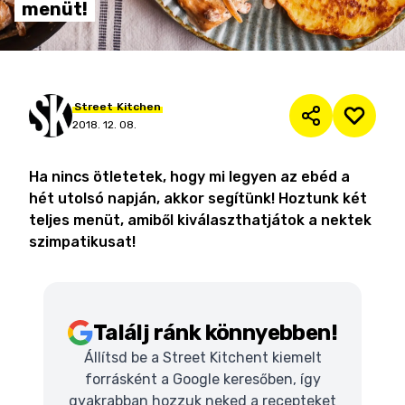
menüt!
Street
Kitchen
2018. 12. 08.
Ha nincs ötletetek, hogy mi legyen az ebéd a
hét utolsó napján, akkor segítünk! Hoztunk két
teljes menüt, amiből kiválaszthatjátok a nektek
szimpatikusat!
Találj ránk könnyebben!
Állítsd be a Street Kitchent kiemelt
forrásként a Google keresőben, így
gyakrabban hozzuk neked a recepteket