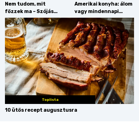
Nem tudom, mit
Amerikai konyha: álom
főzzek ma – Szójás
vagy mindennapi
sztori
bosszúság? Mutatjuk
az érveket
Toplista
10 ütős recept augusztusra