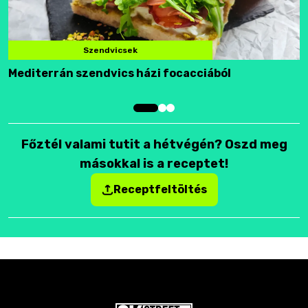
Szendvicsek
Mediterrán szendvics házi focacciából
F
Főztél valami tutit a hétvégén? Oszd meg
másokkal is a receptet!
Receptfeltöltés