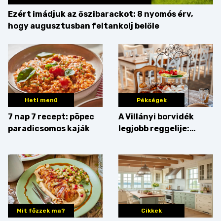
Ezért imádjuk az őszibarackot: 8 nyomós érv,
hogy augusztusban feltankolj belőle
Heti menü
Pékségek
7 nap 7 recept: pöpec
A Villányi borvidék
paradicsomos kaják
legjobb reggelije:
kovászos kenyér és
gourmet pékáruk
Palkonyán
Mit főzzek ma?
Cikkek