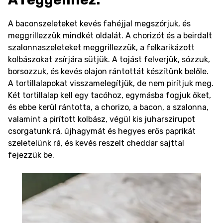
A baconszeleteket kevés fahéjjal megszórjuk, és
meggrillezzük mindkét oldalát. A chorizót és a beirdalt
szalonnaszeleteket meggrillezzük, a felkarikázott
kolbászokat zsírjára sütjük. A tojást felverjük, sózzuk,
borsozzuk, és kevés olajon rántottát készítünk belőle.
A tortillalapokat visszamelegítjük, de nem pirítjuk meg.
Két tortillalap kell egy tacóhoz, egymásba fogjuk őket,
és ebbe kerül rántotta, a chorizo, a bacon, a szalonna,
valamint a pirított kolbász, végül kis juharszirupot
csorgatunk rá, újhagymát és hegyes erős paprikát
szeletelünk rá, és kevés reszelt cheddar sajttal
fejezzük be.