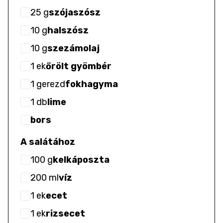
25
g
szójaszósz
10
g
halszósz
10
g
szezámolaj
1
ek
őrölt gyömbér
1
gerezd
fokhagyma
1
db
lime
bors
A salátához
100
g
kelkáposzta
200
ml
víz
1
ek
ecet
1
ek
rizsecet