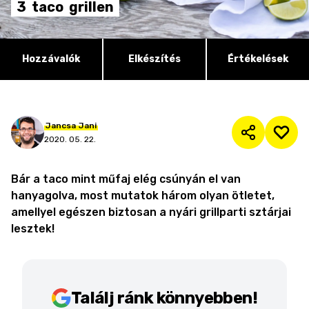
3
taco
grillen
Hozzávalók
Elkészítés
Értékelések
Jancsa
Jani
2020. 05. 22.
Bár a taco mint műfaj elég csúnyán el van
hanyagolva, most mutatok három olyan ötletet,
amellyel egészen biztosan a nyári grillparti sztárjai
lesztek!
Találj ránk könnyebben!