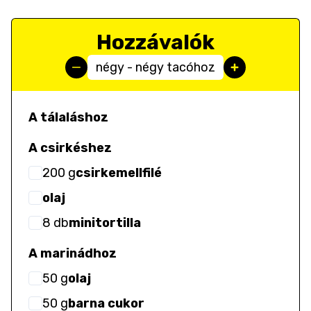
Hozzávalók
négy - négy tacóhoz
A tálaláshoz
A csirkéshez
200
g
csirkemellfilé
olaj
8
db
minitortilla
A marinádhoz
50
g
olaj
50
g
barna cukor