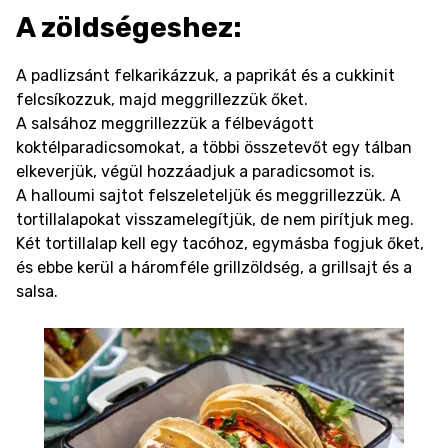
A zöldségeshez:
A padlizsánt felkarikázzuk, a paprikát és a cukkinit
felcsíkozzuk, majd meggrillezzük őket.
A salsához meggrillezzük a félbevágott
koktélparadicsomokat, a többi összetevőt egy tálban
elkeverjük, végül hozzáadjuk a paradicsomot is.
A halloumi sajtot felszeleteljük és meggrillezzük. A
tortillalapokat visszamelegítjük, de nem pirítjuk meg.
Két tortillalap kell egy tacóhoz, egymásba fogjuk őket,
és ebbe kerül a háromféle grillzöldség, a grillsajt és a
salsa.