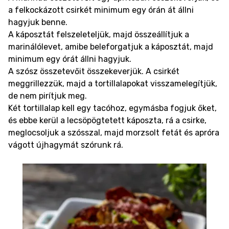
a felkockázott csirkét minimum egy órán át állni
hagyjuk benne.
A káposztát felszeleteljük, majd összeállítjuk a
marinálólevet, amibe beleforgatjuk a káposztát, majd
minimum egy órát állni hagyjuk.
A szósz összetevőit összekeverjük. A csirkét
meggrillezzük, majd a tortillalapokat visszamelegítjük,
de nem pirítjuk meg.
Két tortillalap kell egy tacóhoz, egymásba fogjuk őket,
és ebbe kerül a lecsöpögtetett káposzta, rá a csirke,
meglocsoljuk a szósszal, majd morzsolt fetát és apróra
vágott újhagymát szórunk rá.