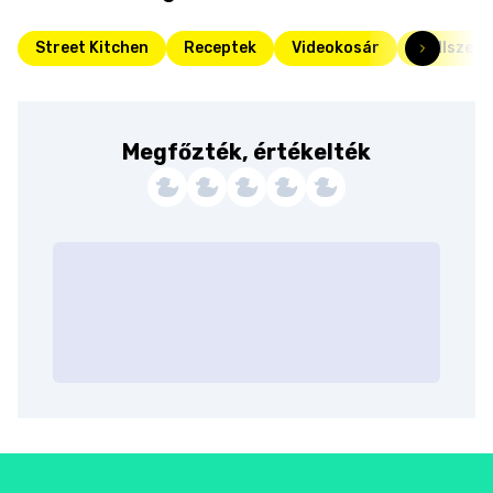
Street Kitchen
Receptek
Videokosár
Grillszez
Megfőzték, értékelték