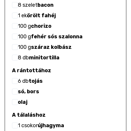
8
szelet
bacon
1
ek
őrölt fahéj
100
g
chorizo
100
g
fehér sós szalonna
100
g
száraz kolbász
8
db
minitortilla
A rántottához
6
db
tojás
só, bors
olaj
A tálaláshoz
1
csokor
újhagyma