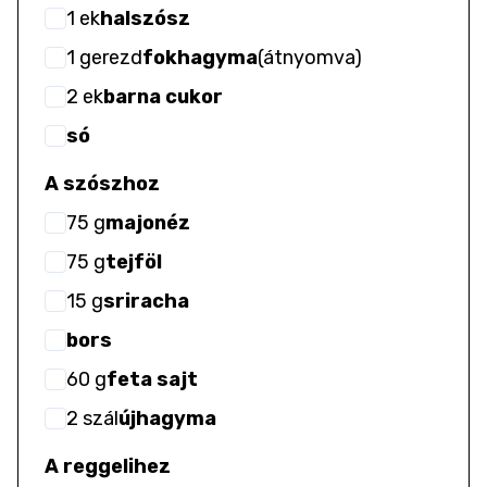
1
ek
halszósz
1
gerezd
fokhagyma
(
átnyomva
)
2
ek
barna cukor
só
A szószhoz
75
g
majonéz
75
g
tejföl
15
g
sriracha
bors
60
g
feta sajt
2
szál
újhagyma
A reggelihez