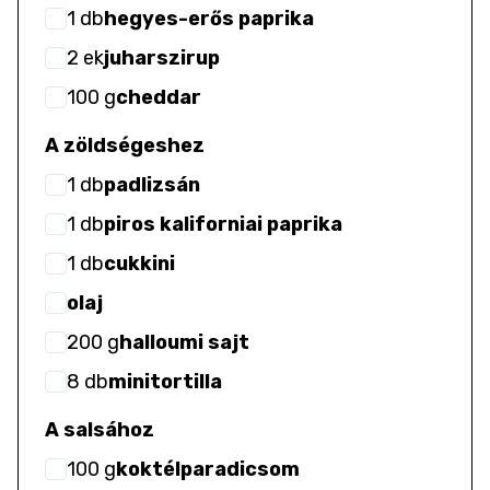
1
db
hegyes-erős paprika
2
ek
juharszirup
100
g
cheddar
A zöldségeshez
1
db
padlizsán
1
db
piros kaliforniai paprika
1
db
cukkini
olaj
200
g
halloumi sajt
8
db
minitortilla
A salsához
100
g
koktélparadicsom