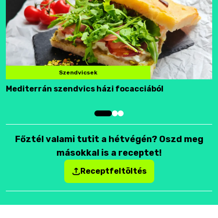
Szendvicsek
Mediterrán szendvics házi focacciából
F
Főztél valami tutit a hétvégén? Oszd meg
másokkal is a receptet!
Receptfeltöltés