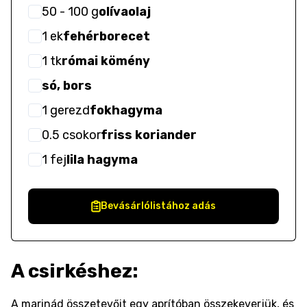
50
- 100
g
olívaolaj
1
ek
fehérborecet
1
tk
római kömény
só, bors
1
gerezd
fokhagyma
0.5
csokor
friss koriander
1
fej
lila hagyma
Bevásárlólistához adás
A csirkéshez:
A marinád összetevőit egy aprítóban összekeverjük, és