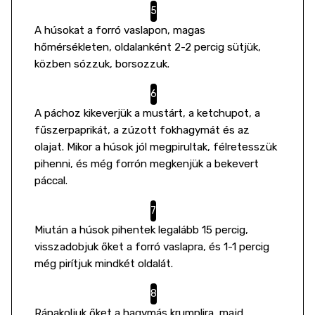
A húsokat a forró vaslapon, magas
hőmérsékleten, oldalanként 2-2 percig sütjük,
közben sózzuk, borsozzuk.
A páchoz kikeverjük a mustárt, a ketchupot, a
fűszerpaprikát, a zúzott fokhagymát és az
olajat. Mikor a húsok jól megpirultak, félretesszük
pihenni, és még forrón megkenjük a bekevert
páccal.
Miután a húsok pihentek legalább 15 percig,
visszadobjuk őket a forró vaslapra, és 1-1 percig
még pirítjuk mindkét oldalát.
Rápakoljuk őket a hagymás krumplira, majd