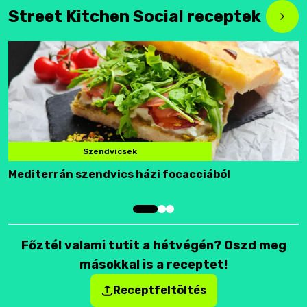
Street Kitchen Social receptek
Szendvicsek
Mediterrán szendvics házi focacciából
F
Főztél valami tutit a hétvégén? Oszd meg
másokkal is a receptet!
Receptfeltöltés