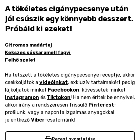
A tökéletes cigánypecsenye után
jól csúszik egy könnyebb desszert.
Próbáld ki ezeket!
Citromos madártej
Kekszes sóskaramell fagyi
Felhő szelet
Ha tetszett a tökéletes cigánypecsenye receptje, akkor
csekkoljátok a
videóinkat
, exkluzív tartalmakért pedig
lájkoljatok minket
Facebookon
, kövessetek minket
Instagramon
és
Tiktokon
! Ha nem éritek be ennyivel,
akkor irány a rendszeresen frissülő
Pinterest
-
profilunk, vagy a naponta izgalmas anyagokkal
jelentkező
Viber
-csatornánk!
Recept nyomtatása