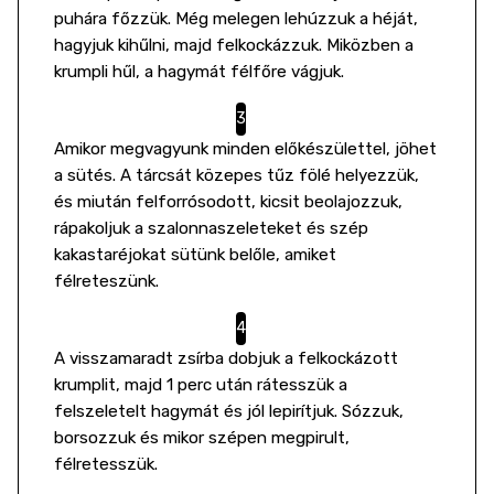
puhára főzzük. Még melegen lehúzzuk a héját,
hagyjuk kihűlni, majd felkockázzuk. Miközben a
krumpli hűl, a hagymát félfőre vágjuk.
Amikor megvagyunk minden előkészülettel, jöhet
a sütés. A tárcsát közepes tűz fölé helyezzük,
és miután felforrósodott, kicsit beolajozzuk,
rápakoljuk a szalonnaszeleteket és szép
kakastaréjokat sütünk belőle, amiket
félreteszünk.
A visszamaradt zsírba dobjuk a felkockázott
krumplit, majd 1 perc után rátesszük a
felszeletelt hagymát és jól lepirítjuk. Sózzuk,
borsozzuk és mikor szépen megpirult,
félretesszük.