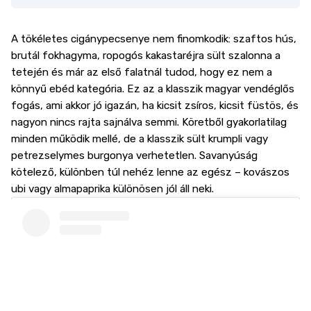
A tökéletes cigánypecsenye nem finomkodik: szaftos hús,
brutál fokhagyma, ropogós kakastaréjra sült szalonna a
tetején és már az első falatnál tudod, hogy ez nem a
könnyű ebéd kategória. Ez az a klasszik magyar vendéglős
fogás, ami akkor jó igazán, ha kicsit zsíros, kicsit füstös, és
nagyon nincs rajta sajnálva semmi. Köretből gyakorlatilag
minden működik mellé, de a klasszik sült krumpli vagy
petrezselymes burgonya verhetetlen. Savanyúság
kötelező, különben túl nehéz lenne az egész – kovászos
ubi vagy almapaprika különösen jól áll neki.