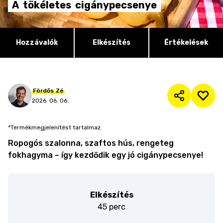
A
tökéletes
cigánypecsenye
Hozzávalók
Elkészítés
Értékelések
Fördős
Zé
2026. 06. 06.
*Termékmegjelenítést tartalmaz
Ropogós szalonna, szaftos hús, rengeteg
fokhagyma – így kezdődik egy jó cigánypecsenye!
Elkészítés
45 perc