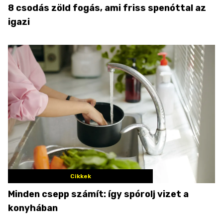
8 csodás zöld fogás, ami friss spenóttal az
igazi
Cikkek
Minden csepp számít: így spórolj vizet a
konyhában