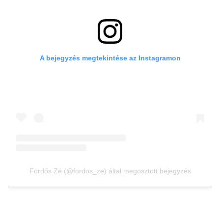
A bejegyzés megtekintése az Instagramon
Fördős Zé (@fordos_ze) által megosztott bejegyzés