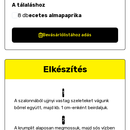
A tálaláshoz
8
db
ecetes almapaprika
Bevásárlólistához adás
Elkészítés
A szalonnából ujjnyi vastag szeleteket vágunk
bőrrel együtt, majd kb. 1 cm-enként beirdaljuk.
A krumplit alaposan megmossuk, majd sós vízben