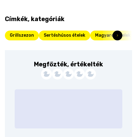
Címkék, kategóriák
Grillszezon
Sertéshúsos ételek
Magyaros ételek
Megfőzték, értékelték