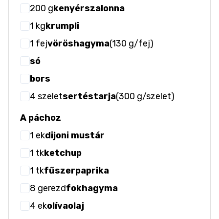
200
g
kenyérszalonna
1
kg
krumpli
1
fej
vöröshagyma
(
130 g/fej
)
só
bors
4
szelet
sertéstarja
(
300 g/szelet
)
A páchoz
1
ek
dijoni mustár
1
tk
ketchup
1
tk
fűszerpaprika
8
gerezd
fokhagyma
4
ek
olívaolaj