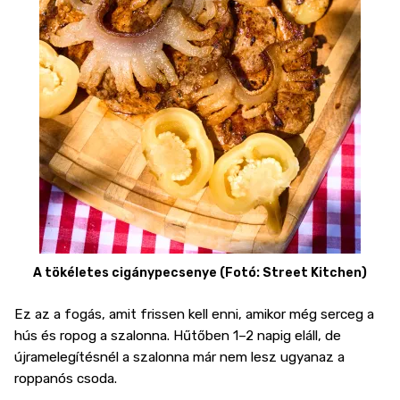
A tökéletes cigánypecsenye (Fotó: Street Kitchen)
Ez az a fogás, amit frissen kell enni, amikor még serceg a
hús és ropog a szalonna. Hűtőben 1–2 napig eláll, de
újramelegítésnél a szalonna már nem lesz ugyanaz a
roppanós csoda.