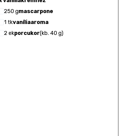
A vaníliakrémhez
250
g
mascarpone
1
tk
vaníliaaroma
2
ek
porcukor
(
kb. 40 g
)