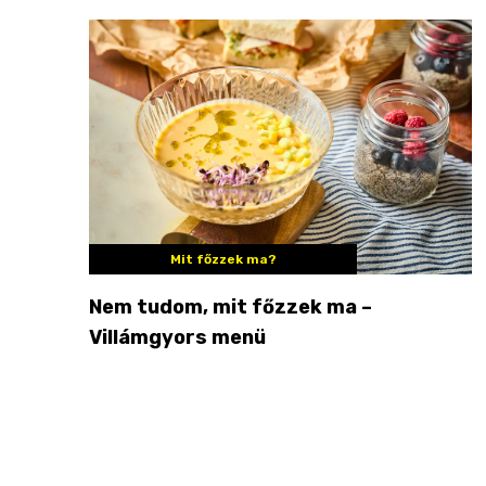
Mit főzzek ma?
Nem tudom, mit főzzek ma –
Villámgyors menü