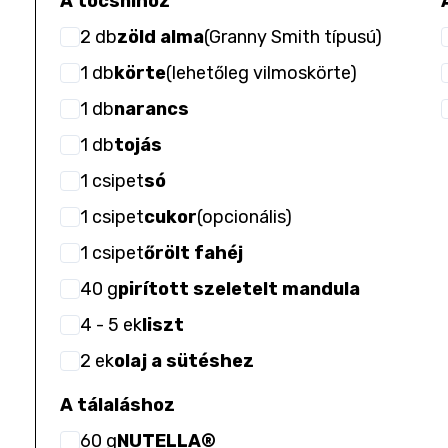
A tócsnihoz
2
db
zöld alma
(
Granny Smith típusú
)
1
db
körte
(
lehetőleg vilmoskörte
)
1
db
narancs
1
db
tojás
1
csipet
só
1
csipet
cukor
(
opcionális
)
1
csipet
őrölt fahéj
40
g
pirított szeletelt mandula
4
- 5
ek
liszt
2
ek
olaj a sütéshez
A tálaláshoz
60
g
NUTELLA®