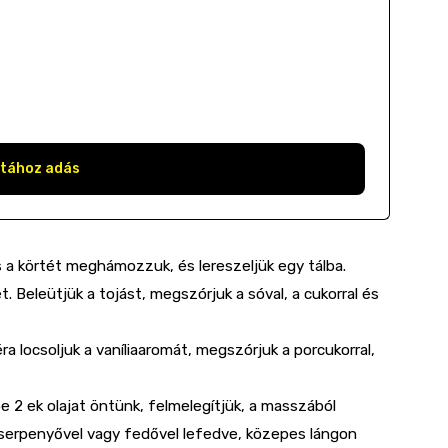
stához adás
 a körtét meghámozzuk, és lereszeljük egy tálba.
t. Beleütjük a tojást, megszórjuk a sóval, a cukorral és
a locsoljuk a vaníliaaromát, megszórjuk a porcukorral,
 2 ek olajat öntünk, felmelegítjük, a masszából
 serpenyővel vagy fedővel lefedve, közepes lángon