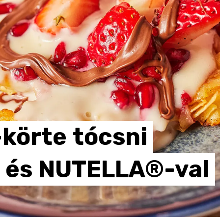
-körte
tócsni
és
NUTELLA®-val