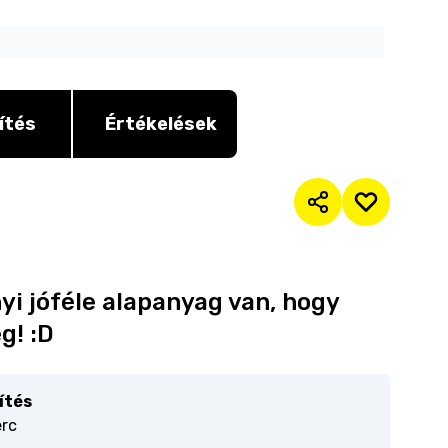
ítés
Értékelések
i jóféle alapanyag van, hogy
g! :D
ítés
erc