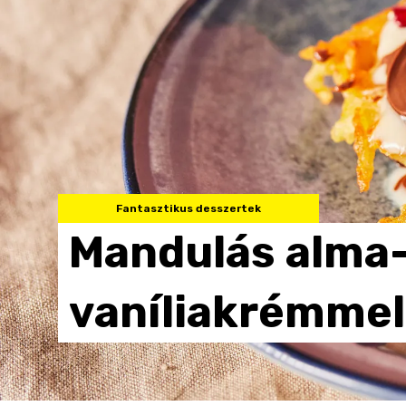
Fantasztikus desszertek
Mandulás
alma
vaníliakrémmel