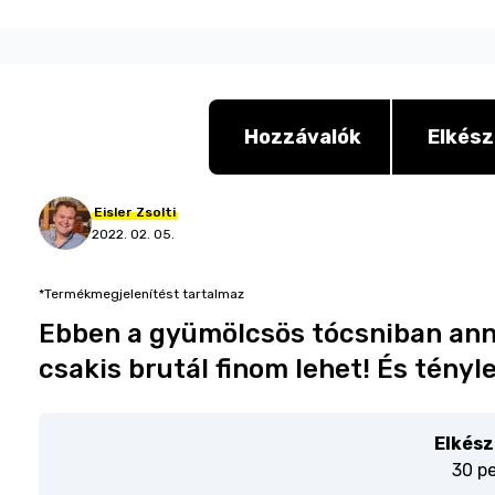
Hozzávalók
Elkész
Eisler
Zsolti
2022. 02. 05.
*Termékmegjelenítést tartalmaz
Ebben a gyümölcsös tócsniban anny
csakis brutál finom lehet! És tényle
Elkész
30 p