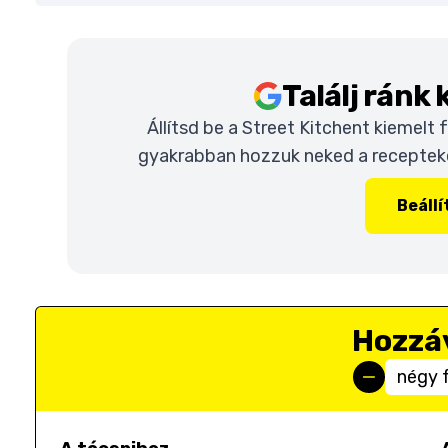
Találj ránk
Állítsd be a Street Kitchent kiemelt
gyakrabban hozzuk neked a recepteket
Beáll
Hozzá
négy 