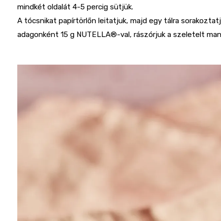
mindkét oldalát 4-5 percig sütjük.
A tócsnikat papírtörlőn leitatjuk, majd egy tálra sorakozta
adagonként 15 g NUTELLA®-val, rászórjuk a szeletelt mand