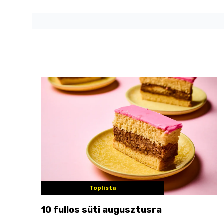
Toplista
10 fullos süti augusztusra