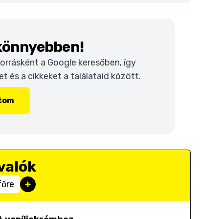
 könnyebben!
 forrásként a Google keresőben, így
 és a cikkeket a találataid között.
ítom
valók
főre