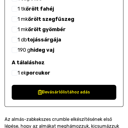
1
tk
őrölt fahéj
1
mk
őrölt szegfűszeg
1
mk
őrölt gyömbér
1
db
tojássárgája
190
g
hideg vaj
A tálaláshoz
1
ek
porcukor
Bevásárlólistához adás
Az almás-zabkekszes crumble elkészítésének első
lépése, hogy az almákat meghámozzuk, kicsumázzuk