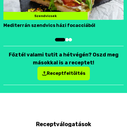
Szendvicsek
Mediterrán szendvics házi focacciából
F
Főztél valami tutit a hétvégén? Oszd meg
másokkal is a receptet!
Receptfeltöltés
Receptválogatások