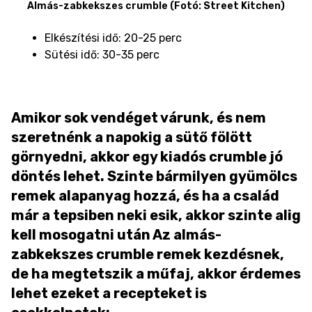
Almás-zabkekszes crumble (Fotó: Street Kitchen)
Elkészítési idő: 20-25 perc
Sütési idő: 30-35 perc
Amikor sok vendéget várunk, és nem
szeretnénk a napokig a sütő fölött
görnyedni, akkor egy kiadós crumble jó
döntés lehet. Szinte bármilyen gyümölcs
remek alapanyag hozzá, és ha a család
már a tepsiben neki esik, akkor szinte alig
kell mosogatni után Az almás-
zabkekszes crumble remek kezdésnek,
de ha megtetszik a műfaj, akkor érdemes
lehet ezeket a recepteket is