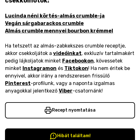
csekkolnotok:
Lucinda néni körtés-almás crumble-ja
Vegán sárgabarackos crumble
Almás crumble mennyei bourbon krémmel
Ha tetszett az almás-zabkekszes crumble receptje,
akkor csekkoljátok a
videóinkat
, exkluzív tartalmakért
pedig lájkoljatok minket
Facebookon
, kövessetek
minket
Instagramon
és
Tiktokon
! Ha nem éritek be
ennyivel, akkor irány a rendszeresen frissülő
Pinterest
-profilunk, vagy a naponta izgalmas
anyagokkal jelentkező
Viber
-csatornánk!
Recept nyomtatása
Hibát találtam!