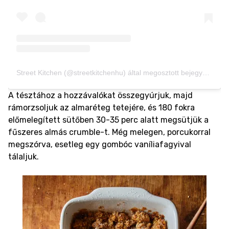
Street Kitchen (@streetkitchenhu) által megosztott bejegyzés
A tésztához a hozzávalókat összegyúrjuk, majd
rámorzsoljuk az almaréteg tetejére, és 180 fokra
előmelegített sütőben 30-35 perc alatt megsütjük a
fűszeres almás crumble-t. Még melegen, porcukorral
megszórva, esetleg egy gombóc vaníliafagyival
tálaljuk.