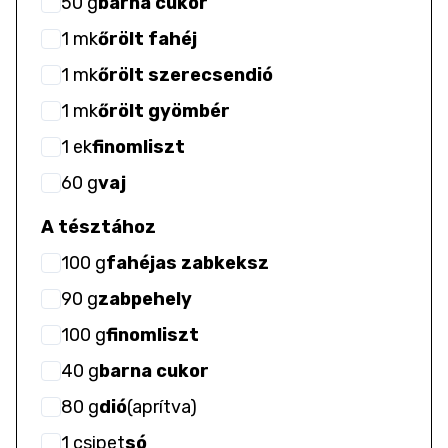
50
g
barna cukor
1
mk
őrölt fahéj
1
mk
őrölt szerecsendió
1
mk
őrölt gyömbér
1
ek
finomliszt
60
g
vaj
A tésztához
100
g
fahéjas zabkeksz
90
g
zabpehely
100
g
finomliszt
40
g
barna cukor
80
g
dió
(
aprítva
)
1
csipet
só