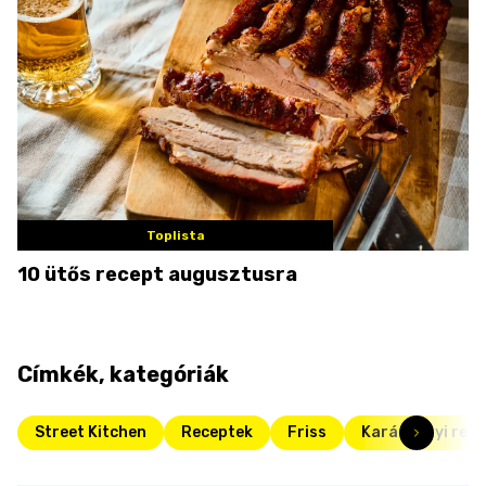
Toplista
10 ütős recept augusztusra
Címkék, kategóriák
Street Kitchen
Receptek
Friss
Karácsonyi rec