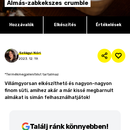
Almás-zabkekszes
crumble
Hozzávalók
Elkészítés
Értékelések
Szilágyi
Nóri
2023. 12. 19.
*Termékmegjelenítést tartalmaz
Villámgyorsan elkészíthető és nagyon-nagyon
finom süti, amihez akár a már kissé megbarnult
almákat is simán felhasználhatjátok!
Találj ránk könnyebben!