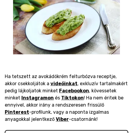
Ha tetszett az avokádókrém felturbózva receptje,
akkor csekkoljátok a
videóinkat
, exkluzív tartalmakért
pedig lájkoljatok minket
Facebookon
, kövessetek
minket
Instagramon
és
Tiktokon
! Ha nem éritek be
ennyivel, akkor irány a rendszeresen frissülő
Pinterest
-profilunk, vagy a naponta izgalmas
anyagokkal jelentkező
Viber
-csatornánk!