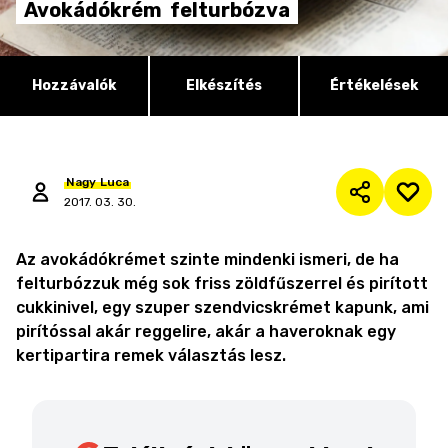
Avokádókrém
felturbózva
Hozzávalók
Elkészítés
Értékelések
Nagy
Luca
2017. 03. 30.
Az avokádókrémet szinte mindenki ismeri, de ha
felturbózzuk még sok friss zöldfűszerrel és pirított
cukkinivel, egy szuper szendvicskrémet kapunk, ami
pirítóssal akár reggelire, akár a haveroknak egy
kertipartira remek választás lesz.