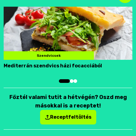
Szendvicsek
Mediterrán szendvics házi focacciából
F
Főztél valami tutit a hétvégén? Oszd meg
másokkal is a receptet!
Receptfeltöltés