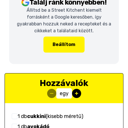
Találj ránk könnyebben!
Állítsd be a Street Kitchent kiemelt
forrásként a Google keresőben, így
gyakrabban hozzuk neked a recepteket és a
cikkeket a találataid között.
Beállítom
Hozzávalók
egy
1
db
cukkini
(
kisebb méretű
)
1
db
avokádó