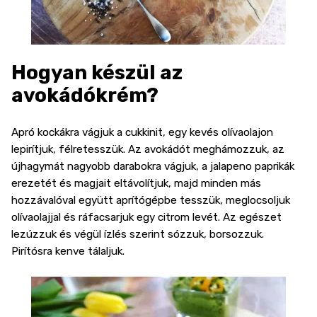
Hogyan készül az
avokádókrém?
Apró kockákra vágjuk a cukkinit, egy kevés olívaolajon
lepirítjuk, félretesszük. Az avokádót meghámozzuk, az
újhagymát nagyobb darabokra vágjuk, a jalapeno paprikák
erezetét és magjait eltávolítjuk, majd minden más
hozzávalóval együtt aprítógépbe tesszük, meglocsoljuk
olívaolajjal és ráfacsarjuk egy citrom levét. Az egészet
lezúzzuk és végül ízlés szerint sózzuk, borsozzuk.
Pirítósra kenve tálaljuk.