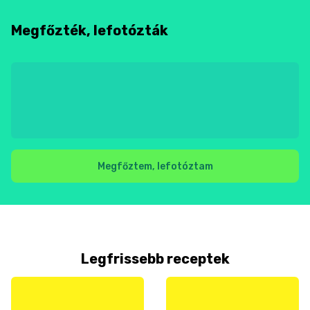
Megfőzték, lefotózták
Megfőztem, lefotóztam
Legfrissebb receptek