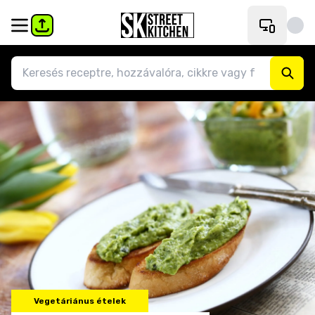
Vegetáriánus ételek