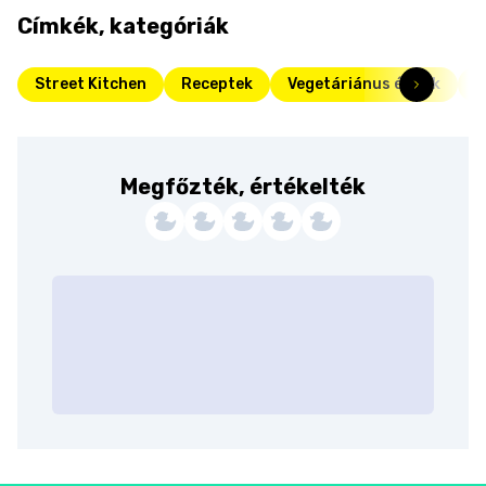
Címkék, kategóriák
Street Kitchen
Receptek
Vegetáriánus ételek
L
Megfőzték, értékelték