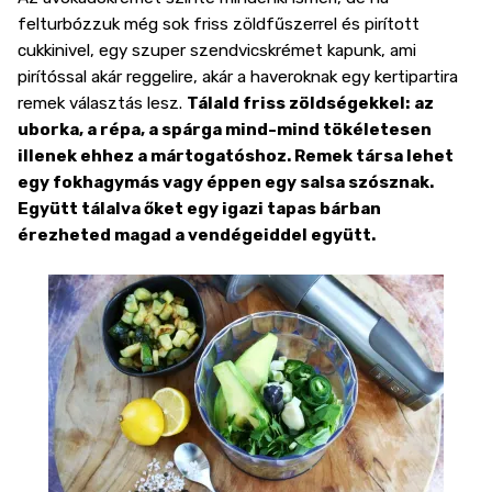
felturbózzuk még sok friss zöldfűszerrel és pirított
cukkinivel, egy szuper szendvicskrémet kapunk, ami
pirítóssal akár reggelire, akár a haveroknak egy kertipartira
remek választás lesz.
Tálald friss zöldségekkel: az
uborka, a répa, a spárga mind-mind tökéletesen
illenek ehhez a mártogatóshoz. Remek társa lehet
egy fokhagymás vagy éppen egy salsa szósznak.
Együtt tálalva őket egy igazi tapas bárban
érezheted magad a vendégeiddel együtt.