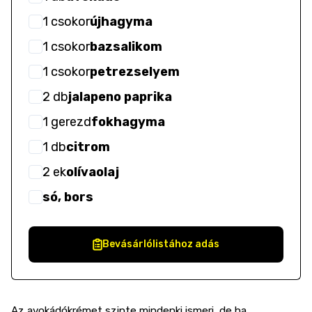
1
csokor
újhagyma
1
csokor
bazsalikom
1
csokor
petrezselyem
2
db
jalapeno paprika
1
gerezd
fokhagyma
1
db
citrom
2
ek
olívaolaj
só, bors
Bevásárlólistához adás
Az avokádókrémet szinte mindenki ismeri, de ha