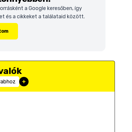
 forrásként a Google keresőben, így
 és a cikkeket a találataid között.
ítom
valók
rabhoz