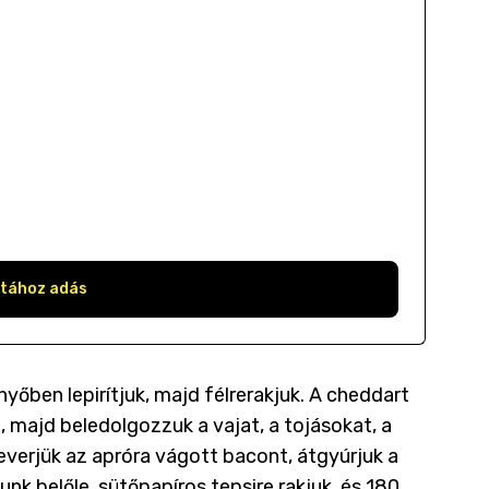
stához adás
yőben lepirítjuk, majd félrerakjuk. A cheddart
al, majd beledolgozzuk a vajat, a tojásokat, a
keverjük az apróra vágott bacont, átgyúrjuk a
k belőle, sütőpapíros tepsire rakjuk, és 180