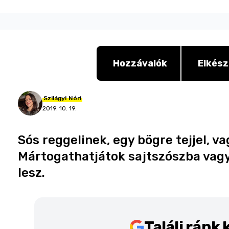
Hozzávalók
Elkész
Szilágyi
Nóri
2019. 10. 19.
Sós reggelinek, egy bögre tejjel, va
Mártogathatjátok sajtszószba vag
lesz.
Találj ránk