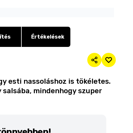
ítés
Értékelések
gy esti nassoláshoz is tökéletes.
y salsába, mindenhogy szuper
 könnyebben!