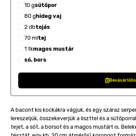
10
g
sütőpor
80
g
hideg vaj
2
db
tojás
70
ml
tej
1
tk
magos mustár
só, bors
Bevásárlóli
A bacont kis kockákra vágjuk, és egy száraz serpen
lereszeljük, összekeverjük a liszttel és a sütőporr
tejet, a sót, a borsot és a magos mustárt is. Bele
tésztát, egy kb. 20 cm átmérőjű korongot formázun