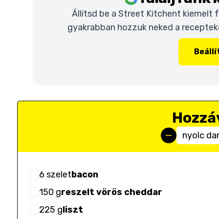
Állítsd be a Street Kitchent kiemelt
gyakrabban hozzuk neked a recepteket
Beáll
Hozzá
nyolc da
6
szelet
bacon
150
g
reszelt vörös cheddar
225
g
liszt