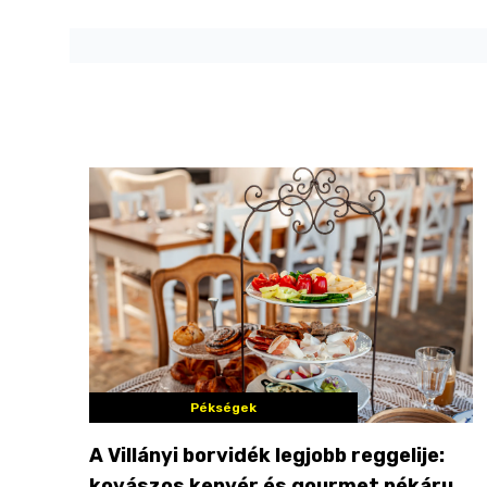
Pékségek
A Villányi borvidék legjobb reggelije:
kovászos kenyér és gourmet pékáruk