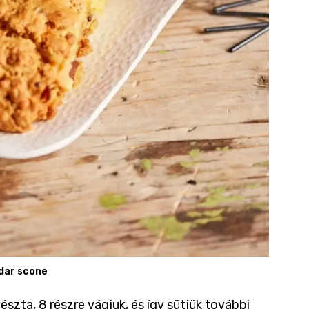
dar scone
észta, 8 részre vágjuk, és így sütjük további