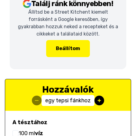
Találj ránk könnyebben!
Állítsd be a Street Kitchent kiemelt
forrásként a Google keresőben, így
gyakrabban hozzuk neked a recepteket és a
cikkeket a találataid között.
Beállítom
Hozzávalók
egy tepsi fánkhoz
A tésztához
100
ml
víz