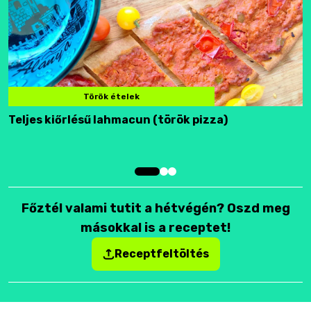
Török ételek
Teljes kiőrlésű lahmacun (török pizza)
F
Főztél valami tutit a hétvégén? Oszd meg
másokkal is a receptet!
Receptfeltöltés