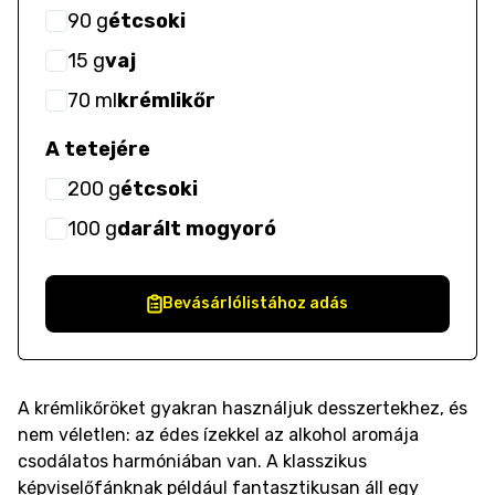
90
g
étcsoki
15
g
vaj
70
ml
krémlikőr
A tetejére
200
g
étcsoki
100
g
darált mogyoró
Bevásárlólistához adás
A krémlikőröket gyakran használjuk desszertekhez, és
nem véletlen: az édes ízekkel az alkohol aromája
csodálatos harmóniában van. A klasszikus
képviselőfánknak például fantasztikusan áll egy