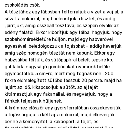
csokoládés csók.
A tésztához egy lábosban felforraljuk a vizet a vajjal, a
sóval, a cukorral, majd beleöntjük a lisztet, és addig
„pirítjuk”, amíg összeáll tésztává, és szépen elválik az
edény falától. Ekkor kiborítjuk egy tálba, hagyjuk, hogy
szobahőmérsékletűre hűljön, majd egy habverővel
egyesével beledolgozzuk a tojásokat – addig keverjük,
amíg szép homogén tésztát nem kapunk. Ekkor egy
habzsákba töltjük, és sütőpapírral bélelt tepsire kb.
golflabda nagyságú gombócokat nyomunk belőle
egymástól kb. 5 cm-re, mert meg fognak nőni. 200
fokra előmelegített sütőbe tesszük 20 percre, majd ha
lejárt az idő, kikapcsoljuk a sütőt, az ajtaját
kitámasztjuk egy fakanállal, és megvárjuk, hogy a
fánkok teljesen kihűljenek.
A krémhez először egy gyorsforralóban összekeverjük
a tojássárgáját a kétfajta cukorral, majd elkeverjük
benne a keményítőt, a kakaóport, a tejet, és