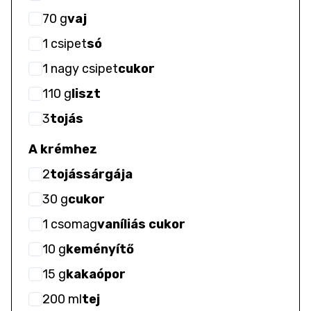
70
g
vaj
1
csipet
só
1
nagy csipet
cukor
110
g
liszt
3
tojás
A krémhez
2
tojássárgája
30
g
cukor
1
csomag
vaníliás cukor
10
g
keményítő
15
g
kakaópor
200
ml
tej