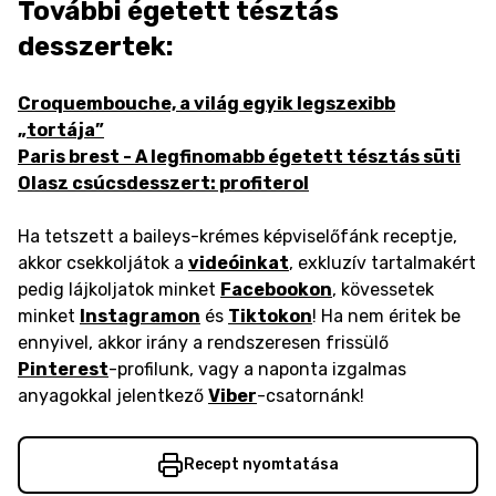
További égetett tésztás
desszertek:
Croquembouche, a világ egyik legszexibb
„tortája”
Paris brest - A legfinomabb égetett tésztás süti
Olasz csúcsdesszert: profiterol
Ha tetszett a baileys-krémes képviselőfánk receptje,
akkor csekkoljátok a
videóinkat
, exkluzív tartalmakért
pedig lájkoljatok minket
Facebookon
, kövessetek
minket
Instagramon
és
Tiktokon
! Ha nem éritek be
ennyivel, akkor irány a rendszeresen frissülő
Pinterest
-profilunk, vagy a naponta izgalmas
anyagokkal jelentkező
Viber
-csatornánk!
Recept nyomtatása