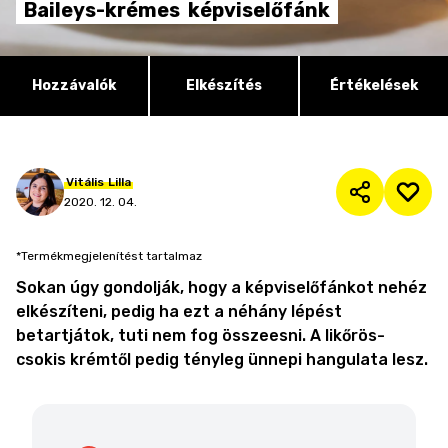
Baileys-krémes
képviselőfánk
Hozzávalók
Elkészítés
Értékelések
Vitális
Lilla
2020. 12. 04.
*Termékmegjelenítést tartalmaz
Sokan úgy gondolják, hogy a képviselőfánkot nehéz
elkészíteni, pedig ha ezt a néhány lépést
betartjátok, tuti nem fog összeesni. A likőrös-
csokis krémtől pedig tényleg ünnepi hangulata lesz.