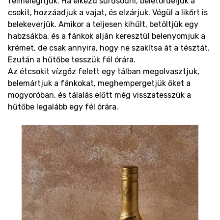
felmelegítjük. Ha elkezd sűrűsödni, beletördeljük a
csokit, hozzáadjuk a vajat, és elzárjuk. Végül a likőrt is
belekeverjük. Amikor a teljesen kihűlt, betöltjük egy
habzsákba, és a fánkok alján keresztül belenyomjuk a
krémet, de csak annyira, hogy ne szakítsa át a tésztát.
Ezután a hűtőbe tesszük fél órára.
Az étcsokit vízgőz felett egy tálban megolvasztjuk,
belemártjuk a fánkokat, meghempergetjük őket a
mogyoróban, és tálalás előtt még visszatesszük a
hűtőbe legalább egy fél órára.