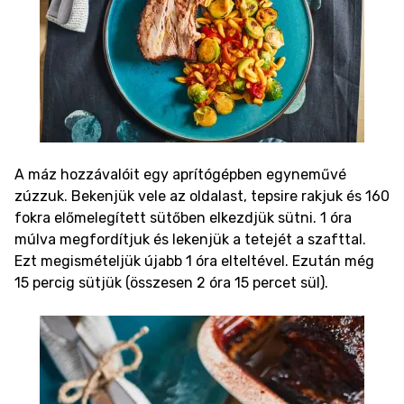
A máz hozzávalóit egy aprítógépben egyneművé
zúzzuk. Bekenjük vele az oldalast, tepsire rakjuk és 160
fokra előmelegített sütőben elkezdjük sütni. 1 óra
múlva megfordítjuk és lekenjük a tetejét a szafttal.
Ezt megismételjük újabb 1 óra elteltével. Ezután még
15 percig sütjük (összesen 2 óra 15 percet sül).