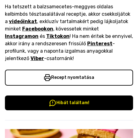
Ha tetszett a balzsamecetes-meggyes oldalas
kelbimbós tésztasalátával receptje, akkor csekkoljátok
a
videóinkat
, exkluzív tartalmakért pedig lájkoljatok
minket
Facebookon
, kövessetek minket
Instagramon
és
Tiktokon
! Ha nem éritek be ennyivel,
akkor irány a rendszeresen frissülő
Pinterest
-
profilunk, vagy a naponta izgalmas anyagokkal
jelentkező
Viber
-csatornánk!
Recept nyomtatása
Hibát találtam!