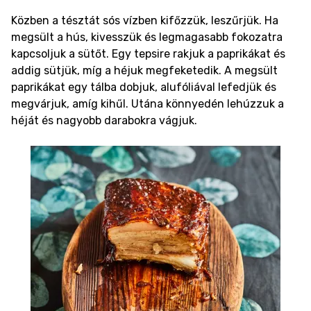
Közben a tésztát sós vízben kifőzzük, leszűrjük. Ha
megsült a hús, kivesszük és legmagasabb fokozatra
kapcsoljuk a sütőt. Egy tepsire rakjuk a paprikákat és
addig sütjük, míg a héjuk megfeketedik. A megsült
paprikákat egy tálba dobjuk, alufóliával lefedjük és
megvárjuk, amíg kihűl. Utána könnyedén lehúzzuk a
héját és nagyobb darabokra vágjuk.