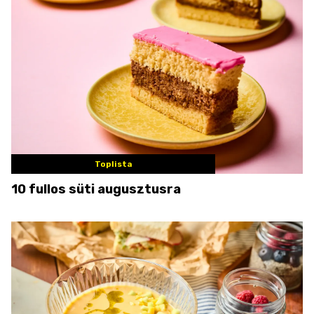
Toplista
10 fullos süti augusztusra