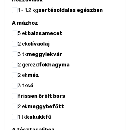
1
- 1.2
kg
sertésoldalas egészben
A mázhoz
5
ek
balzsamecet
2
ek
olívaolaj
3
tk
meggylekvár
2
gerezd
fokhagyma
2
ek
méz
3
tk
só
frissen őrölt bors
2
ek
meggybefőtt
1
tk
kakukkfű
A tésztasalihoz