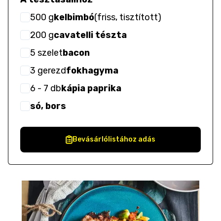
500
g
kelbimbó
(
friss, tisztított
)
200
g
cavatelli tészta
5
szelet
bacon
3
gerezd
fokhagyma
6
- 7
db
kápia paprika
só, bors
Bevásárlólistához adás