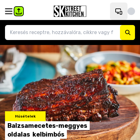
Húsételek
Balzsamecetes-meggyes
oldalas
kelbimbós