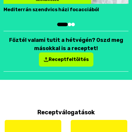
Mediterrán szendvics házi focacciából
F
Főztél valami tutit a hétvégén? Oszd meg
másokkal is a receptet!
Receptfeltöltés
Receptválogatások