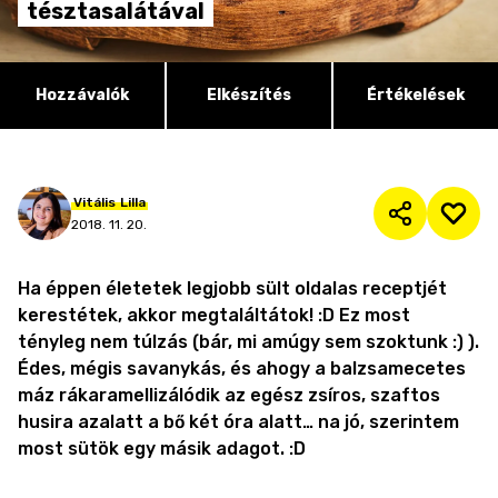
tésztasalátával
Hozzávalók
Elkészítés
Értékelések
Vitális
Lilla
2018. 11. 20.
Ha éppen életetek legjobb sült oldalas receptjét
kerestétek, akkor megtaláltátok! :D Ez most
tényleg nem túlzás (bár, mi amúgy sem szoktunk :) ).
Édes, mégis savanykás, és ahogy a balzsamecetes
máz rákaramellizálódik az egész zsíros, szaftos
husira azalatt a bő két óra alatt… na jó, szerintem
most sütök egy másik adagot. :D