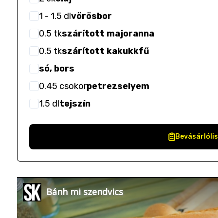
1
- 1.5
dl
vörösbor
0.5
tk
szárított majoranna
0.5
tk
szárított kakukkfű
só, bors
0.45
csokor
petrezselyem
1.5
dl
tejszín
Bevásárlóli