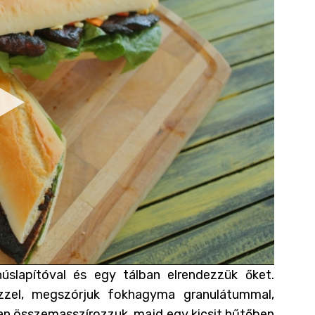
húslapítóval és egy tálban elrendezzük őket.
ézzel, megszórjuk fokhagyma granulátummal,
osan összemasszírozzuk, majd egy kicsit hűtőben