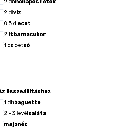
2
db
hónapos retek
2
dl
víz
0.5
dl
ecet
2
tk
barnacukor
1
csipet
só
Az összeállításhoz
1
db
baguette
2
- 3
levél
saláta
majonéz