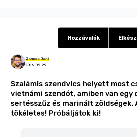
Hozzávalók
Elkész
Jancsa
Jani
2016. 09. 29.
Szalámis szendvics helyett most c
vietnámi szendót, amiben van egy c
sertésszűz és marinált zöldségek. 
tökéletes! Próbáljátok ki!