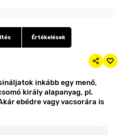
ítés
Értékelések
sináljatok inkább egy menő,
somó király alapanyag, pl.
Akár ebédre vagy vacsorára is