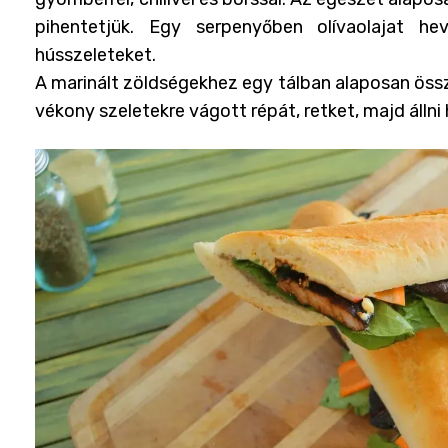
pihentetjük. Egy serpenyőben olívaolajat he
hússzeleteket.
A marinált zöldségekhez egy tálban alaposan össze
vékony szeletekre vágott répát, retket, majd állni