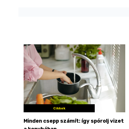
Cikkek
Minden csepp számít: így spórolj vizet
a konyhában