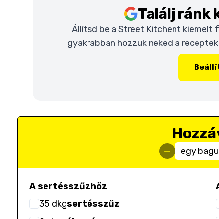
Találj ránk
Állítsd be a Street Kitchent kiemelt
gyakrabban hozzuk neked a recepteket
Beáll
Hozzá
egy bagu
A sertésszűzhöz
35
dkg
sertésszűz