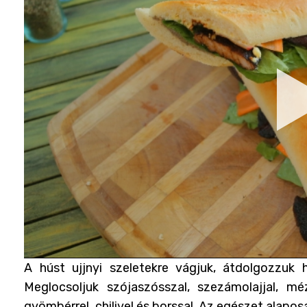
A húst ujjnyi szeletekre vágjuk, átdolgozzuk 
Meglocsoljuk szójaszósszal, szezámolajjal, m
gyömbérrel, chilivel és borssal. Az egészet alap