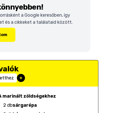
 könnyebben!
 forrásként a Google keresőben, így
 és a cikkeket a találataid között.
ítom
valók
etthez
A marinált zöldségekhez
2
db
sárgarépa