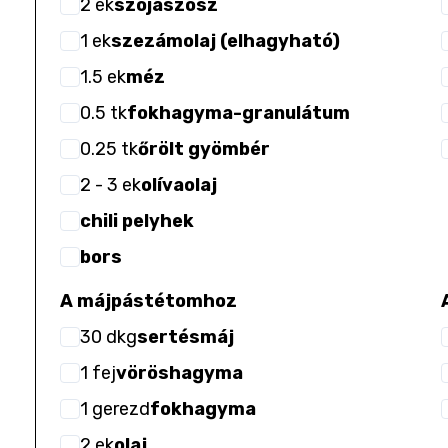
2
ek
szójaszósz
1
ek
szezámolaj (elhagyható)
1.5
ek
méz
0.5
tk
fokhagyma-granulátum
0.25
tk
őrölt gyömbér
2
- 3
ek
olívaolaj
chili pelyhek
bors
A májpástétomhoz
30
dkg
sertésmáj
1
fej
vöröshagyma
1
gerezd
fokhagyma
2
ek
olaj