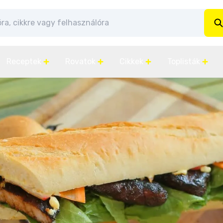
Receptek
Rovatok
Cikkek
Toplisták