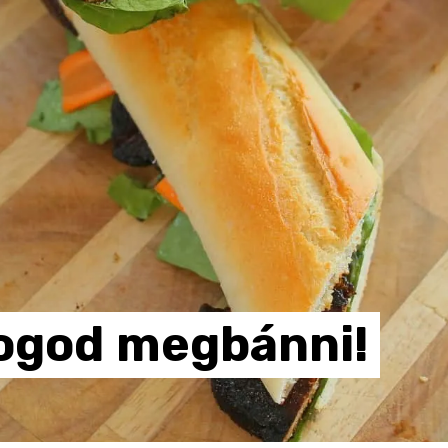
ogod
megbánni!