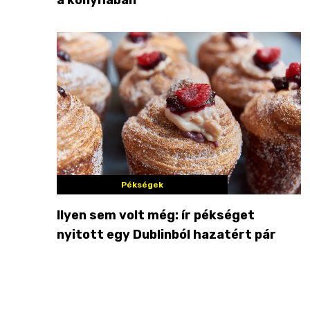
Pékségek
Ilyen sem volt még: ír pékséget
nyitott egy Dublinból hazatért pár