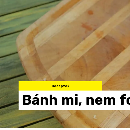
Receptek
Bánh
mi,
nem
f