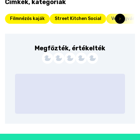
Címkék, kategóriák
Filmnézős kaják
Street Kitchen Social
Vendégváró
Megfőzték, értékelték