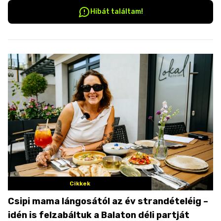
Hibát találtam!
Cikkek
Csipi mama lángosától az év strandételéig –
idén is felzabáltuk a Balaton déli partját