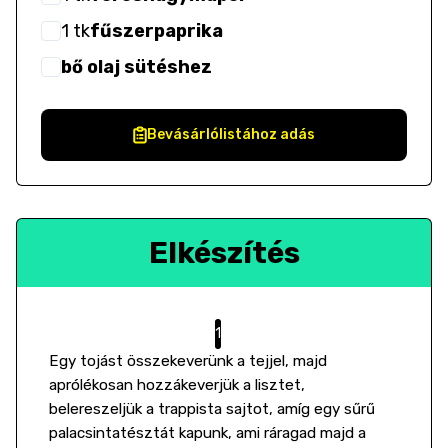
1
tk
fűszerpaprika
bő olaj sütéshez
Bevásárlólistához adás
Elkészítés
Egy tojást összekeverünk a tejjel, majd
aprólékosan hozzákeverjük a lisztet,
belereszeljük a trappista sajtot, amíg egy sűrű
palacsintatésztát kapunk, ami ráragad majd a