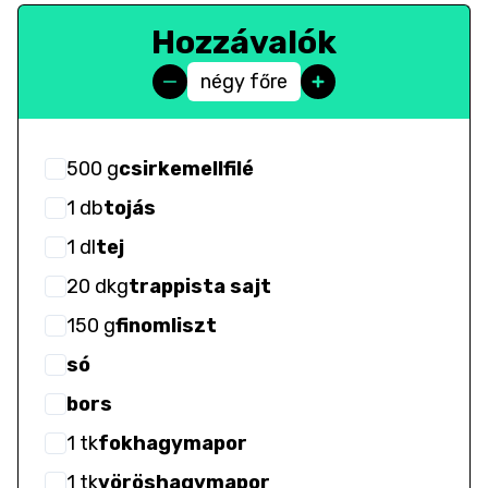
Hozzávalók
négy főre
500
g
csirkemellfilé
1
db
tojás
1
dl
tej
20
dkg
trappista sajt
150
g
finomliszt
só
bors
1
tk
fokhagymapor
1
tk
vöröshagymapor