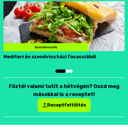
Szendvicsek
Mediterrán szendvics házi focacciából
F
Főztél valami tutit a hétvégén? Oszd meg
másokkal is a receptet!
Receptfeltöltés