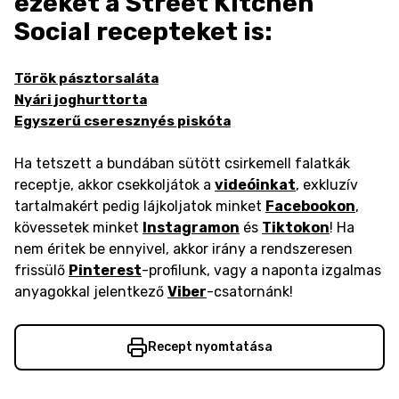
ezeket a Street Kitchen
Social recepteket is:
Török pásztorsaláta
Nyári joghurttorta
Egyszerű cseresznyés piskóta
Ha tetszett a bundában sütött csirkemell falatkák
receptje, akkor csekkoljátok a
videóinkat
, exkluzív
tartalmakért pedig lájkoljatok minket
Facebookon
,
kövessetek minket
Instagramon
és
Tiktokon
! Ha
nem éritek be ennyivel, akkor irány a rendszeresen
frissülő
Pinterest
-profilunk, vagy a naponta izgalmas
anyagokkal jelentkező
Viber
-csatornánk!
Recept nyomtatása