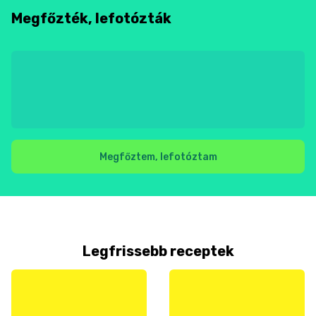
Megfőzték, lefotózták
Megfőztem, lefotóztam
Legfrissebb receptek