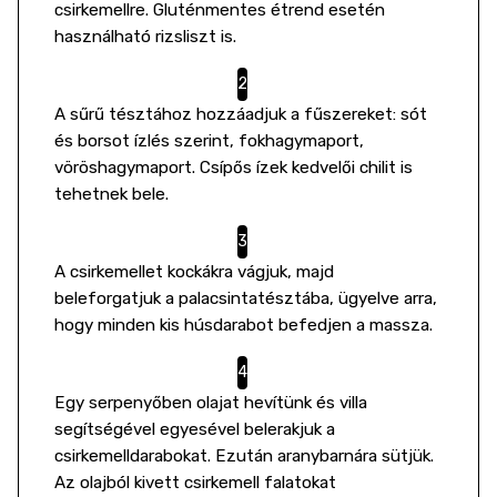
csirkemellre. Gluténmentes étrend esetén
használható rizsliszt is.
A sűrű tésztához hozzáadjuk a fűszereket: sót
és borsot ízlés szerint, fokhagymaport,
vöröshagymaport. Csípős ízek kedvelői chilit is
tehetnek bele.
A csirkemellet kockákra vágjuk, majd
beleforgatjuk a palacsintatésztába, ügyelve arra,
hogy minden kis húsdarabot befedjen a massza.
Egy serpenyőben olajat hevítünk és villa
segítségével egyesével belerakjuk a
csirkemelldarabokat. Ezután aranybarnára sütjük.
Az olajból kivett csirkemell falatokat