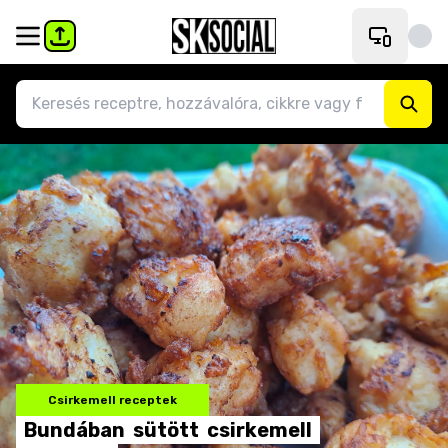
Csirkemell receptek
Bundában
sütött
csirkemell