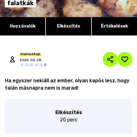
falatkák
Hozzávalók
Elkészítés
Értékelések
mamuskap
2026. 06. 28.
0
Ha egyszer nekiáll az ember, olyan kapós lesz, hogy
talán másnapra nem is marad!
Elkészítés
20 perc