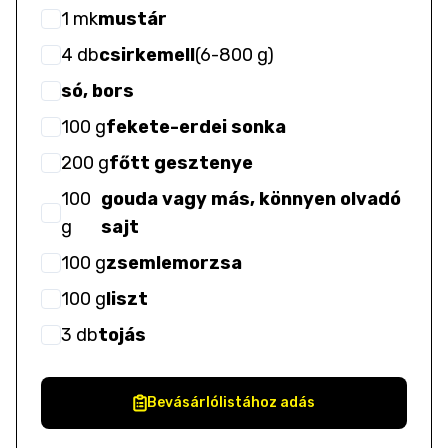
1
mk
mustár
4
db
csirkemell
(
6-800 g
)
só, bors
100
g
fekete-erdei sonka
200
g
főtt gesztenye
100
gouda vagy más, könnyen olvadó
g
sajt
100
g
zsemlemorzsa
100
g
liszt
3
db
tojás
Bevásárlólistához adás