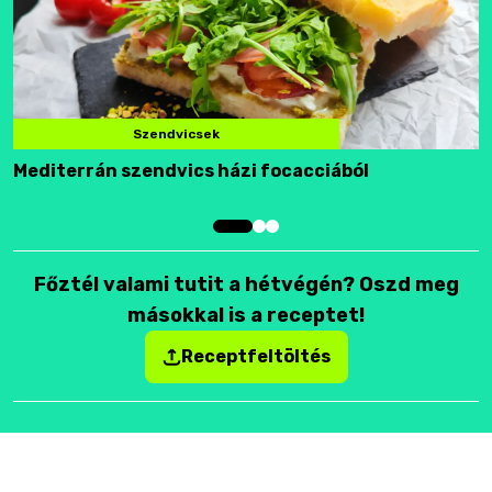
Szendvicsek
Mediterrán szendvics házi focacciából
F
Főztél valami tutit a hétvégén? Oszd meg
másokkal is a receptet!
Receptfeltöltés