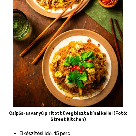
Csípős-savanyú pirított üvegtészta kínai kellel (Fotó:
Street Kitchen)
Elkészítési idő: 15 perc