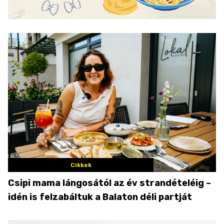
Cikkek
Csipi mama lángosától az év strandételéig –
idén is felzabáltuk a Balaton déli partját