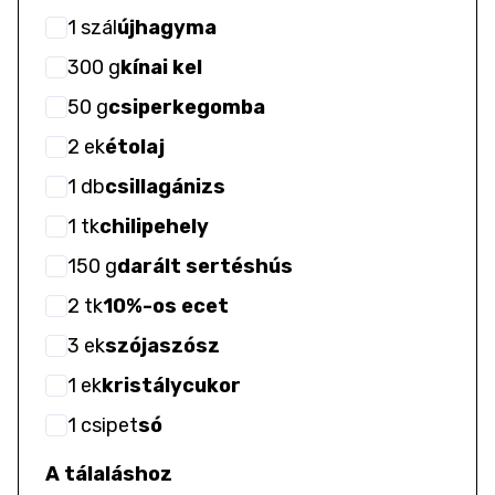
1
szál
újhagyma
300
g
kínai kel
50
g
csiperkegomba
2
ek
étolaj
1
db
csillagánizs
1
tk
chilipehely
150
g
darált sertéshús
2
tk
10%-os ecet
3
ek
szójaszósz
1
ek
kristálycukor
1
csipet
só
A tálaláshoz