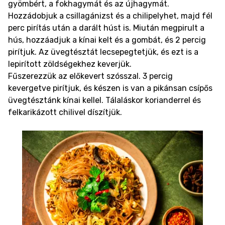
gyömbért, a fokhagymát és az újhagymát.
Hozzádobjuk a csillagánizst és a chilipelyhet, majd fél
perc pirítás után a darált húst is. Miután megpirult a
hús, hozzáadjuk a kínai kelt és a gombát, és 2 percig
pirítjuk. Az üvegtésztát lecsepegtetjük, és ezt is a
lepirított zöldségekhez keverjük.
Fűszerezzük az előkevert szósszal. 3 percig
kevergetve pirítjuk, és készen is van a pikánsan csípős
üvegtésztánk kínai kellel. Tálaláskor korianderrel és
felkarikázott chilivel díszítjük.