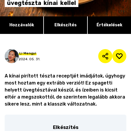
üvegtészta
kínai
kellel
Hozzávalók
Elkészítés
Értékelések
Li
Mengyi
2024. 05. 31.
A kínai pirított tészta receptjét imádjátok, úgyhogy
most hoztam egy extrább verziót! Ez spagetti
helyett üvegtésztával készül, és ízeiben is kicsit
eltér a megszokottól, de szerintem legalább akkora
sikere lesz, mint a klasszik változatnak.
Elkészítés