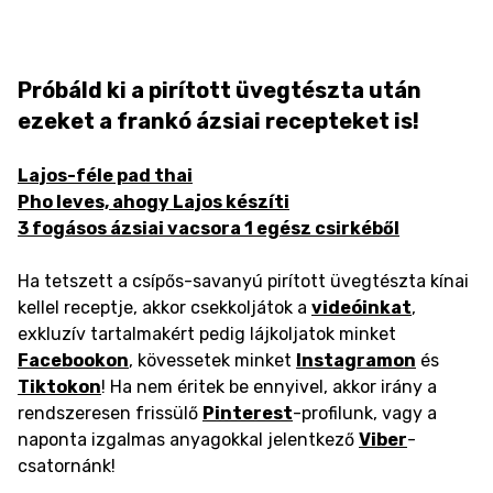
Próbáld ki a pirított üvegtészta után
ezeket a frankó ázsiai recepteket is!
Lajos-féle pad thai
Pho leves, ahogy Lajos készíti
3 fogásos ázsiai vacsora 1 egész csirkéből
Ha tetszett a csípős-savanyú pirított üvegtészta kínai
kellel receptje, akkor csekkoljátok a
videóinkat
,
exkluzív tartalmakért pedig lájkoljatok minket
Facebookon
, kövessetek minket
Instagramon
és
Tiktokon
! Ha nem éritek be ennyivel, akkor irány a
rendszeresen frissülő
Pinterest
-profilunk, vagy a
naponta izgalmas anyagokkal jelentkező
Viber
-
csatornánk!