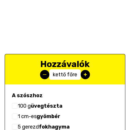
Hozzávalók
kettő főre
A szószhoz
100
g
üvegtészta
1
cm-es
gyömbér
5
gerezd
fokhagyma