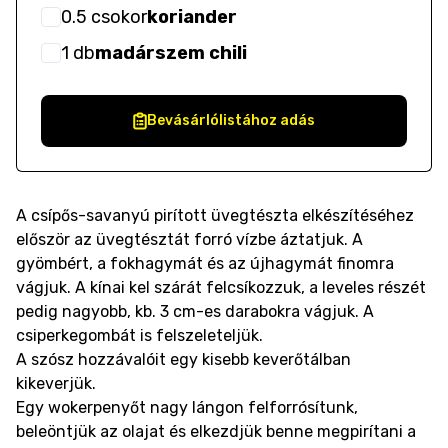
0.5
csokor
koriander
1
db
madárszem chili
Bevásárlólistához adás
A csípős-savanyú pirított üvegtészta elkészítéséhez
először az üvegtésztát forró vízbe áztatjuk. A
gyömbért, a fokhagymát és az újhagymát finomra
vágjuk. A kínai kel szárát felcsíkozzuk, a leveles részét
pedig nagyobb, kb. 3 cm-es darabokra vágjuk. A
csiperkegombát is felszeleteljük.
A szósz hozzávalóit egy kisebb keverőtálban
kikeverjük.
Egy wokerpenyőt nagy lángon felforrósítunk,
beleöntjük az olajat és elkezdjük benne megpirítani a