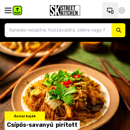
Ázsiai kaják
Csípős-savanyú
pirított