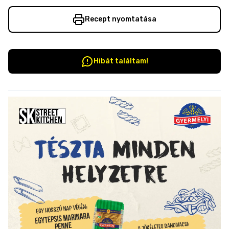
Recept nyomtatása
Hibát találtam!