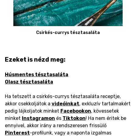
Csirkés-currys tésztasaláta
Ezeket is nézd meg:
Húsmentes tésztasaláta
Olasz tésztasaláta
Ha tetszett a csirkés-currys tésztasaláta receptje,
akkor csekkoljátok a
videóinkat
, exkluzív tartalmakért
pedig lájkoljatok minket
Facebookon
, kövessetek
minket
Instagramon
és
Tiktokon
! Ha nem éritek be
ennyivel, akkor irány a rendszeresen frissülő
Pinterest
-profilunk, vagy a naponta izgalmas