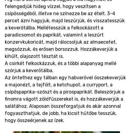
felengedjük hideg vízzel, hogy veszítsen a
csípősségéből, illetve ne színezze be az ételt. 3-4
percet ázni hagyjuk, majd leszűrjük, és visszatesszük
a keverőtálba. Mellétesszük a felkockázott a
paradicsomot és paprikát, valamint a leszűrt
konzervkukoricát, majd rálocsoljuk az almaecetet,
megsózzuk, és erősen borsozzuk. Hozzákeverjük a
kihűlt, olajozott tésztát is.
A csirkét felkockázzuk, és a többi alapanyag mellé
szórjuk a keverőtálba.
Az öntethez egy tálban egy habverővel összekeverjük
a majonézt, a tejfölt, a ketchupot, a curryport, a
csípőspaprika-szószt és a pirospaprikát. Beleszórjuk a
finomra vágott zöldfűszereket is, és hozzákeverjük a
salátához. Alaposan összeforgatjuk és akár azonnal
fogyaszthatjuk, de jobb, ha kicsit hűtőbe tesszük,
hogy összeérjenek az ízek.