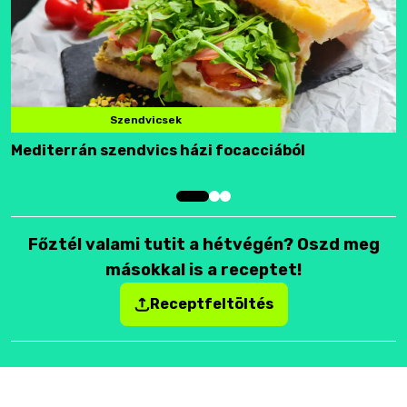
Szendvicsek
Mediterrán szendvics házi focacciából
F
Főztél valami tutit a hétvégén? Oszd meg
másokkal is a receptet!
Receptfeltöltés