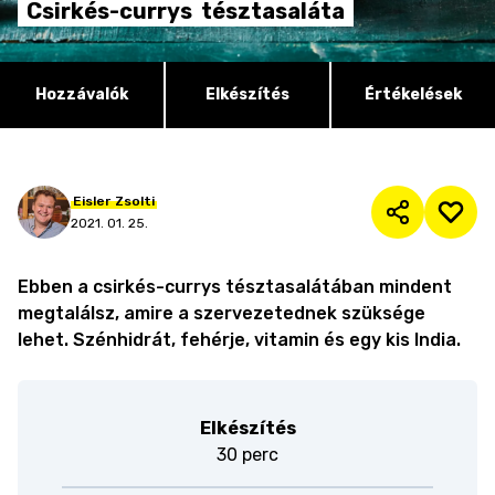
Csirkés-currys
tésztasaláta
Hozzávalók
Elkészítés
Értékelések
Eisler
Zsolti
2021. 01. 25.
Ebben a csirkés-currys tésztasalátában mindent
megtalálsz, amire a szervezetednek szüksége
lehet. Szénhidrát, fehérje, vitamin és egy kis India.
Elkészítés
30 perc