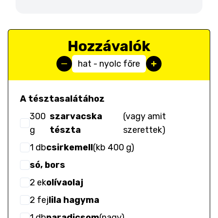
Hozzávalók
hat - nyolc főre
A tésztasalátához
300
szarvacska
(
vagy amit
g
tészta
szerettek
)
1
db
csirkemell
(
kb 400 g
)
só, bors
2
ek
olívaolaj
2
fej
lila hagyma
1
db
paradicsom
(
nagy
)