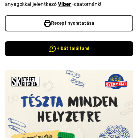
anyagokkal jelentkező
Viber
-csatornánk!
Recept nyomtatása
Hibát találtam!