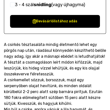
3
- 4
szál
snidling
(
vagy újhagyma
)
Bevásárlólistához adás
A csirkés tésztasaláta mindig életmentő lehet egy
pörgős nap után, ráadásul könnyedén készíthető belőle
nagy adag, így akár a másnapi ebédet is letudhatjátok!
A tésztát a csomagoláson leírt módon kifőzzük, majd
leszűrjük, kis hideg vízzel lehűtjük, és egy kis olajjal
összekeverve félretesszük.
A csirkemellet sózzuk, borsozzuk, majd egy
serpenyőben olajat hevítünk, és minden oldalát
körülbelül 2-2 perc alatt szép barnára pirítjuk. Ezután
180 fokra előmelegített sütőben 15 perc alatt készre
sütjük. Kivesszük, és hagyjuk kihűlni.
Míg hűl a csirke, apróra vágjuk a lila hagymát, és