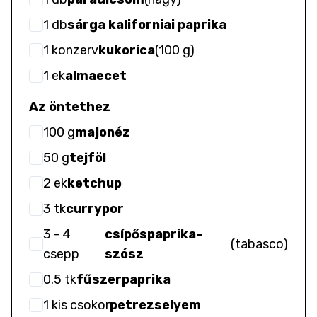
1
db
sárga kaliforniai paprika
1
konzerv
kukorica
(
100 g
)
1
ek
almaecet
Az öntethez
100
g
majonéz
50
g
tejföl
2
ek
ketchup
3
tk
currypor
3
- 4
csípőspaprika-
(
tabasco
)
csepp
szósz
0.5
tk
fűszerpaprika
1
kis csokor
petrezselyem