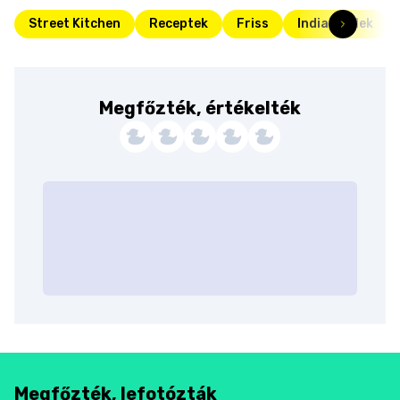
Street Kitchen
Receptek
Friss
Indiai ételek
Megfőzték, értékelték
Megfőzték, lefotózták