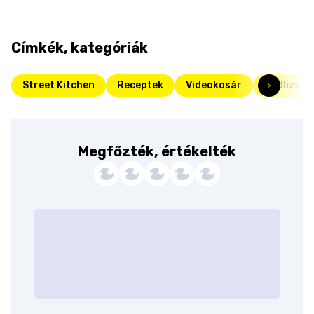
Címkék, kategóriák
Street Kitchen
Receptek
Videokosár
Padlizsán
Megfőzték, értékelték