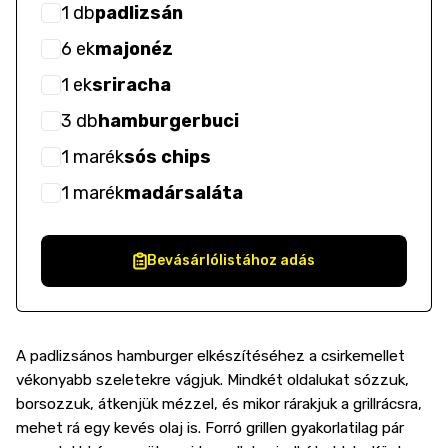
1
db
padlizsán
6
ek
majonéz
1
ek
sriracha
3
db
hamburgerbuci
1
marék
sós chips
1
marék
madársaláta
Bevásárlólistához adás
A padlizsános hamburger elkészítéséhez a csirkemellet
vékonyabb szeletekre vágjuk. Mindkét oldalukat sózzuk,
borsozzuk, átkenjük mézzel, és mikor rárakjuk a grillrácsra,
mehet rá egy kevés olaj is. Forró grillen gyakorlatilag pár