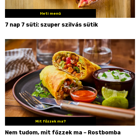
Heti menü
7 nap 7 süti: szuper szilvás sütik
Mit főzzek ma?
Nem tudom, mit főzzek ma – Rostbomba