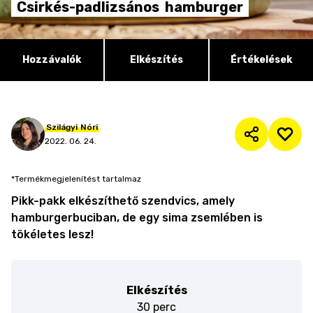
Csirkés-padlizsános
hamburger
Hozzávalók
Elkészítés
Értékelések
Szilágyi
Nóri
2022. 06. 24.
*Termékmegjelenítést tartalmaz
Pikk-pakk elkészíthető szendvics, amely
hamburgerbuciban, de egy sima zsemlében is
tökéletes lesz!
Elkészítés
30 perc