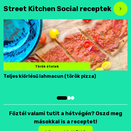
Street Kitchen Social receptek
Török ételek
Teljes kiőrlésű lahmacun (török pizza)
F
Főztél valami tutit a hétvégén? Oszd meg
másokkal is a receptet!