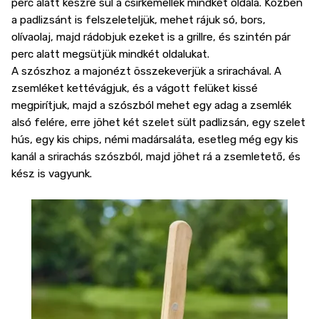
perc alatt készre sül a csirkemellek mindkét oldala. Közben
a padlizsánt is felszeleteljük, mehet rájuk só, bors,
olívaolaj, majd rádobjuk ezeket is a grillre, és szintén pár
perc alatt megsütjük mindkét oldalukat.
A szószhoz a majonézt összekeverjük a srirachával. A
zsemléket kettévágjuk, és a vágott felüket kissé
megpirítjuk, majd a szószból mehet egy adag a zsemlék
alsó felére, erre jöhet két szelet sült padlizsán, egy szelet
hús, egy kis chips, némi madársaláta, esetleg még egy kis
kanál a srirachás szószból, majd jöhet rá a zsemletető, és
kész is vagyunk.