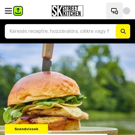
Szendvicsek