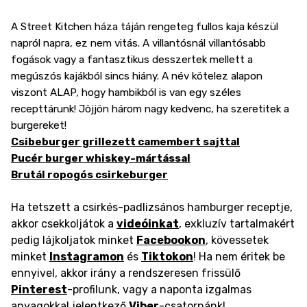
A Street Kitchen háza táján rengeteg fullos kaja készül
napról napra, ez nem vitás. A villantósnál villantósabb
fogások vagy a fantasztikus desszertek mellett a
megúszós kajákból sincs hiány. A név kötelez alapon
viszont ALAP, hogy hambikból is van egy széles
recepttárunk! Jöjjön három nagy kedvenc, ha szeretitek a
burgereket!
Csibeburger grillezett camembert sajttal
Pucér burger whiskey-mártással
Brutál ropogós csirkeburger
Ha tetszett a csirkés-padlizsános hamburger receptje,
akkor csekkoljátok a
videóinkat
, exkluzív tartalmakért
pedig lájkoljatok minket
Facebookon
, kövessetek
minket
Instagramon
és
Tiktokon
! Ha nem éritek be
ennyivel, akkor irány a rendszeresen frissülő
Pinterest
-profilunk, vagy a naponta izgalmas
anyagokkal jelentkező
Viber
-csatornánk!