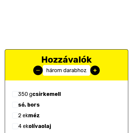
Hozzávalók
három darabhoz
350
g
csirkemell
só, bors
2
ek
méz
4
ek
olívaolaj