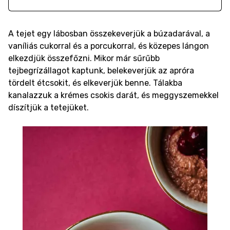
A tejet egy lábosban összekeverjük a búzadarával, a
vaníliás cukorral és a porcukorral, és közepes lángon
elkezdjük összefőzni. Mikor már sűrűbb
tejbegrízállagot kaptunk, belekeverjük az apróra
tördelt étcsokit, és elkeverjük benne. Tálakba
kanalazzuk a krémes csokis darát, és meggyszemekkel
díszítjük a tetejüket.