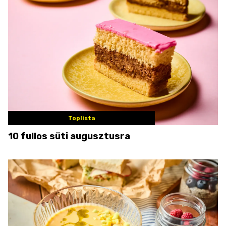
Toplista
10 fullos süti augusztusra