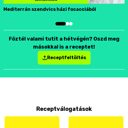
Mediterrán szendvics házi focacciából
F
Főztél valami tutit a hétvégén? Oszd meg
másokkal is a receptet!
Receptfeltöltés
Receptválogatások