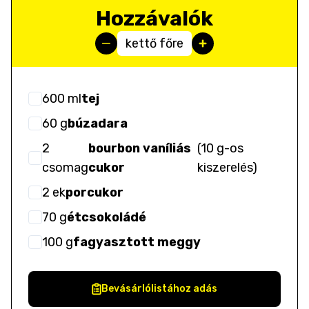
Hozzávalók
kettő főre
600
ml
tej
60
g
búzadara
2
bourbon vaníliás
(
10 g-os
csomag
cukor
kiszerelés
)
2
ek
porcukor
70
g
étcsokoládé
100
g
fagyasztott meggy
Bevásárlólistához adás