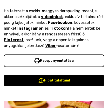
Ha tetszett a csokis-meggyes darapuding receptje,
akkor csekkoljátok a
videóinkat
, exkluzív tartalmakért
pedig lájkoljatok minket
Facebookon
, kövessetek
minket
Instagramon
és
Tiktokon
! Ha nem éritek be
ennyivel, akkor irány a rendszeresen frissülő
Pinterest
-profilunk, vagy a naponta izgalmas
anyagokkal jelentkező
Viber
-csatornánk!
Recept nyomtatása
Hibát találtam!