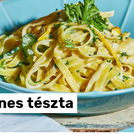
ínes
tészta