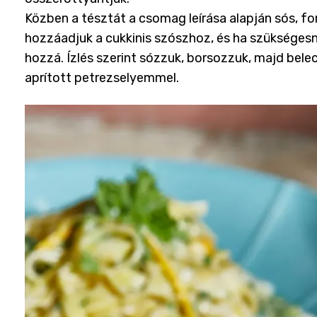
Közben a tésztát a csomag leírása alapján sós, f
hozzáadjuk a cukkinis szószhoz, és ha szükségesne
hozzá. Ízlés szerint sózzuk, borsozzuk, majd bele
aprított petrezselyemmel.