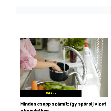
Cikkek
Minden csepp számít: így spórolj vizet
a konyhában