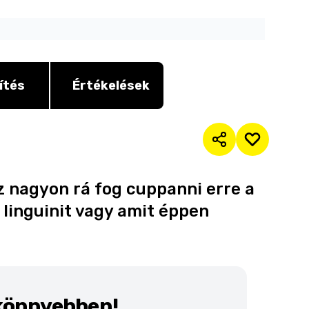
ítés
Értékelések
az nagyon rá fog cuppanni erre a
 linguinit vagy amit éppen
 könnyebben!