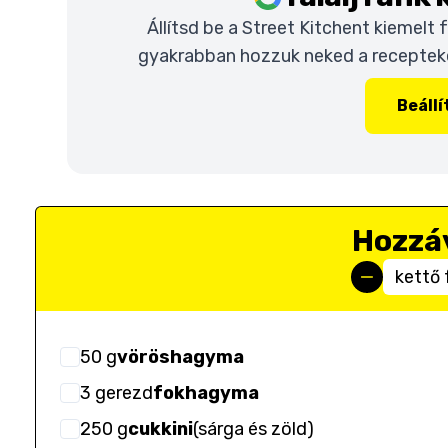
Állítsd be a Street Kitchent kiemelt
gyakrabban hozzuk neked a recepteket
Beáll
Hozzá
kettő 
50
g
vöröshagyma
3
gerezd
fokhagyma
250
g
cukkini
(
sárga és zöld
)