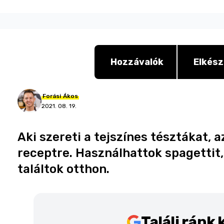
Hozzávalók
Elkész
Forási
Ákos
2021. 08. 19.
Aki szereti a tejszínes tésztákat, 
receptre. Használhattok spagettit,
találtok otthon.
Találj ránk