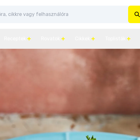
Receptek
Rovatok
Cikkek
Toplisták