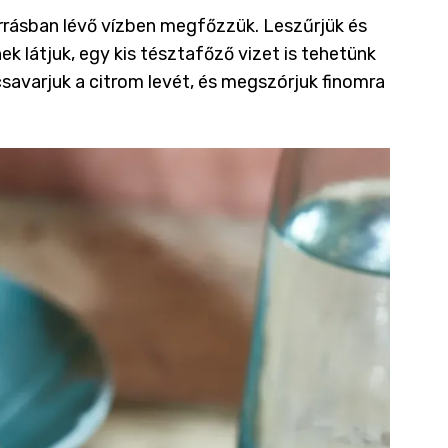
orrásban lévő vízben megfőzzük. Leszűrjük és
k látjuk, egy kis tésztafőző vizet is tehetünk
csavarjuk a citrom levét, és megszórjuk finomra