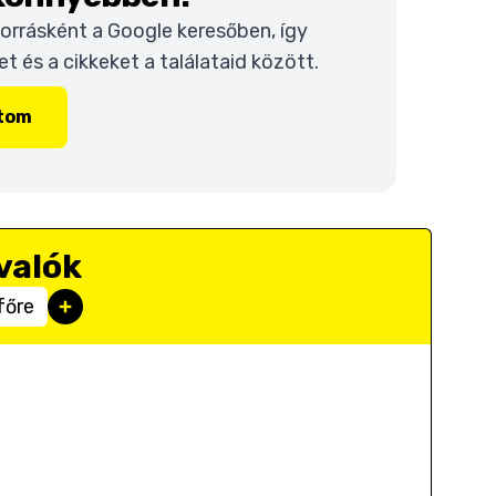
 forrásként a Google keresőben, így
 és a cikkeket a találataid között.
ítom
valók
főre