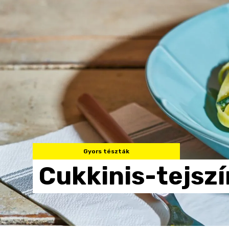
Gyors tészták
Cukkinis-tejsz