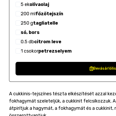
5
ek
olívaolaj
200
ml
főzőtejszín
250
g
tagliatelle
só, bors
0.5
db
citrom leve
1
csokor
petrezselyem
Bevásárlóli
A cukkinis-tejszínes tészta elkészítését azzal ke
fokhagymát szeleteljük, a cukkinit felcsíkozzuk. A
átpirítjuk a hagymát, a fokhagymát és a cukkinit, m
összerottyantjuk.