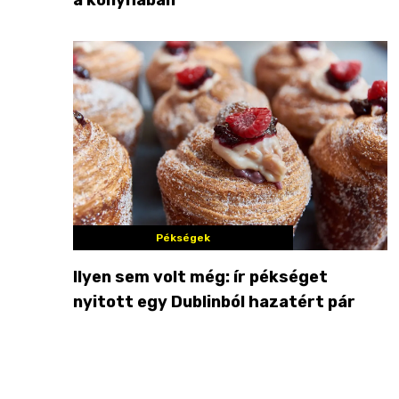
Pékségek
Ilyen sem volt még: ír pékséget
nyitott egy Dublinból hazatért pár