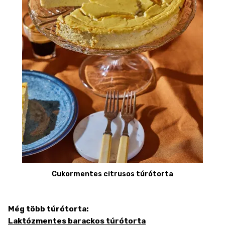
Cukormentes citrusos túrótorta
Még több túrótorta:
Laktózmentes barackos túrótorta