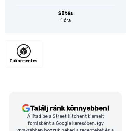
Sütés
1 óra
Cukormentes
Találj ránk könnyebben!
Állítsd be a Street Kitchent kiemelt
forrásként a Google keresőben, így
gyakrabban hozzuk neked a recepteket és a