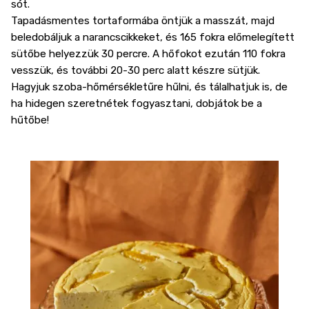
sót.
Tapadásmentes tortaformába öntjük a masszát, majd
beledobáljuk a narancscikkeket, és 165 fokra előmelegített
sütőbe helyezzük 30 percre. A hőfokot ezután 110 fokra
vesszük, és további 20-30 perc alatt készre sütjük.
Hagyjuk szoba-hőmérsékletűre hűlni, és tálalhatjuk is, de
ha hidegen szeretnétek fogyasztani, dobjátok be a
hűtőbe!