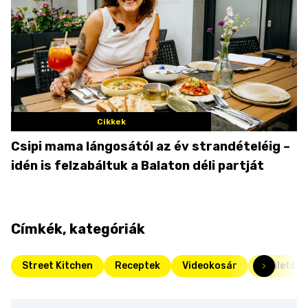
Cikkek
Csipi mama lángosától az év strandételéig –
idén is felzabáltuk a Balaton déli partját
Címkék, kategóriák
Street Kitchen
Receptek
Videokosár
Születésn