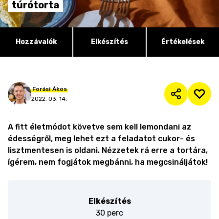
túrótorta
Hozzávalók
Elkészítés
Értékelések
Forási
Ákos
2022. 03. 14.
A fitt életmódot követve sem kell lemondani az
édességről, meg lehet ezt a feladatot cukor- és
lisztmentesen is oldani. Nézzetek rá erre a tortára,
ígérem, nem fogjátok megbánni, ha megcsináljátok!
Elkészítés
30 perc