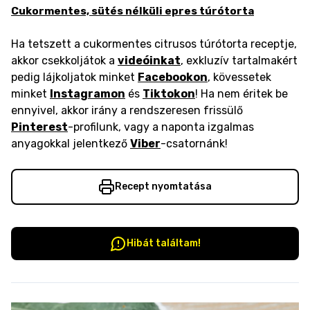
Cukormentes, sütés nélküli epres túrótorta
Ha tetszett a cukormentes citrusos túrótorta receptje,
akkor csekkoljátok a
videóinkat
, exkluzív tartalmakért
pedig lájkoljatok minket
Facebookon
, kövessetek
minket
Instagramon
és
Tiktokon
! Ha nem éritek be
ennyivel, akkor irány a rendszeresen frissülő
Pinterest
-profilunk, vagy a naponta izgalmas
anyagokkal jelentkező
Viber
-csatornánk!
Recept nyomtatása
Hibát találtam!