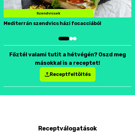
Szendvicsek
Mediterrán szendvics házi focacciából
F
Főztél valami tutit a hétvégén? Oszd meg
másokkal is a receptet!
Receptfeltöltés
Receptválogatások