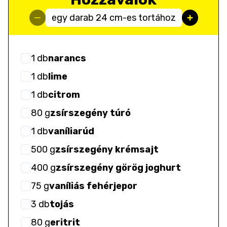
egy darab 24 cm-es tortához
1
db
narancs
1
db
lime
1
db
citrom
80
g
zsírszegény túró
1
db
vaníliarúd
500
g
zsírszegény krémsajt
400
g
zsírszegény görög joghurt
75
g
vaníliás fehérjepor
3
db
tojás
80
g
eritrit