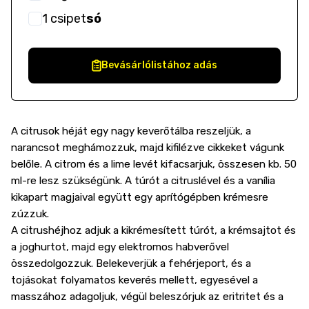
1
csipet
só
Bevásárlólistához adás
A citrusok héját egy nagy keverőtálba reszeljük, a
narancsot meghámozzuk, majd kifilézve cikkeket vágunk
belőle. A citrom és a lime levét kifacsarjuk, összesen kb. 50
ml-re lesz szükségünk. A túrót a citruslével és a vanília
kikapart magjaival együtt egy aprítógépben krémesre
zúzzuk.
A citrushéjhoz adjuk a kikrémesített túrót, a krémsajtot és
a joghurtot, majd egy elektromos habverővel
összedolgozzuk. Belekeverjük a fehérjeport, és a
tojásokat folyamatos keverés mellett, egyesével a
masszához adagoljuk, végül beleszórjuk az eritritet és a