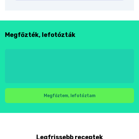
Megfőzték, lefotózták
Megfőztem, lefotóztam
Legfrissebb receptek