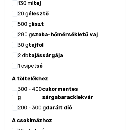
130
ml
tej
20
g
élesztő
500
g
liszt
280
g
szoba-hőmérsékletű vaj
30
g
tejföl
2
db
tojássárgája
1
csipet
só
A töltelékhez
300
- 400
cukormentes
g
sárgabaracklekvár
200
- 300
g
darált dió
A csokimázhoz