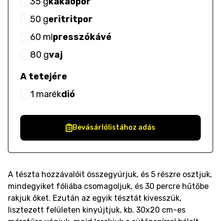
35
g
kakaópor
50
g
eritritpor
60
ml
presszókávé
80
g
vaj
A tetejére
1
marék
dió
Bevásárlólistához adás
A tészta hozzávalóit összegyúrjuk, és 5 részre osztjuk,
mindegyiket fóliába csomagoljuk, és 30 percre hűtőbe
rakjuk őket. Ezután az egyik tésztát kivesszük,
lisztezett felületen kinyújtjuk, kb. 30x20 cm-es