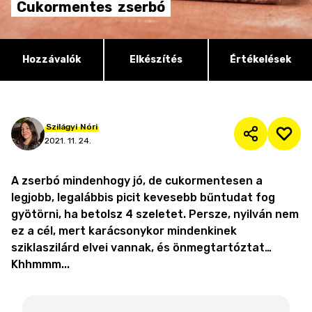
Cukormentes
zserbó
Hozzávalók
Elkészítés
Értékelések
Szilágyi
Nóri
2021. 11. 24.
A zserbó mindenhogy jó, de cukormentesen a
legjobb, legalábbis picit kevesebb bűntudat fog
gyötörni, ha betolsz 4 szeletet. Persze, nyilván nem
ez a cél, mert karácsonykor mindenkinek
sziklaszilárd elvei vannak, és önmegtartóztat…
Khhmmm...