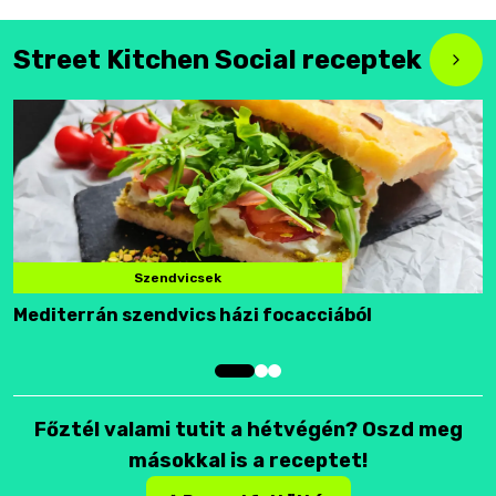
Street Kitchen Social receptek
Szendvicsek
Mediterrán szendvics házi focacciából
F
Főztél valami tutit a hétvégén? Oszd meg
másokkal is a receptet!