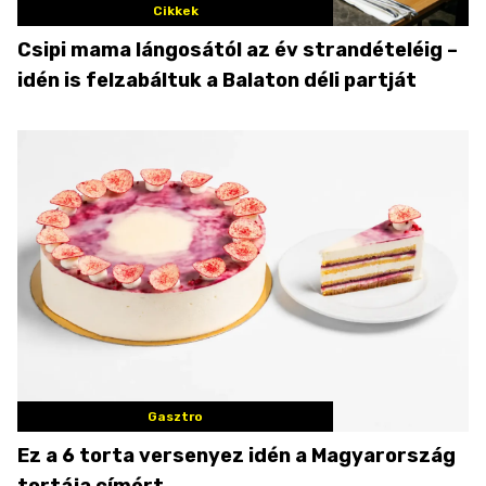
Cikkek
Csipi mama lángosától az év strandételéig –
idén is felzabáltuk a Balaton déli partját
Gasztro
Ez a 6 torta versenyez idén a Magyarország
tortája címért