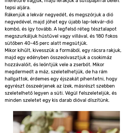
méretűre vágjuk, majd lerakjuk a sütőpapírral bélelt
tepsi aljára.
Rákenjük a lekvár negyedét, és megszórjuk a dió
negyedével, majd jöhet egy újabb lap-lekvár-dió
kombó, és így tovább. A legfelső réteg tésztalapot
megszurkáljuk hústűvel vagy villával, és 180 fokos
sütőben 40-45 perc alatt megsütjük.
Mikor kihűlt, kivesszük a formából, egy rácsra rakjuk,
majd egy edényben összeolvasztjuk a csokimáz
hozzávalóit, és leöntjük vele a zserbót. Mikor
megdermedt a máz, szeletelhetjük, de ha rám
hallgattok, érdemes egy éjszakát pihentetni, hogy
egyrészt összeérjenek az ízek, másrészt szebben
szeletelhető legyen a süti. Végül felszeleteljük, és
minden szeletet egy kis darab dióval díszítünk.