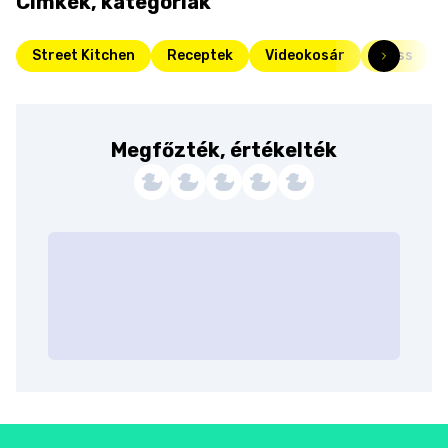
Címkék, kategóriák
Street Kitchen
Receptek
Videokosár
Friss
Megfőzték, értékelték