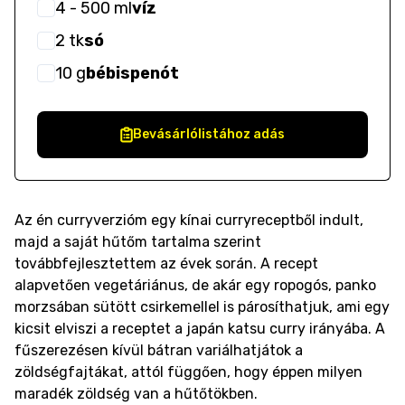
4
- 500
ml
víz
2
tk
só
10
g
bébispenót
Bevásárlólistához adás
Az én curryverzióm egy kínai curryreceptből indult,
majd a saját hűtőm tartalma szerint
továbbfejlesztettem az évek során. A recept
alapvetően vegetáriánus, de akár egy ropogós, panko
morzsában sütött csirkemellel is párosíthatjuk, ami egy
kicsit elviszi a receptet a japán katsu curry irányába. A
fűszerezésen kívül bátran variálhatjátok a
zöldségfajtákat, attól függően, hogy éppen milyen
maradék zöldség van a hűtőtökben.