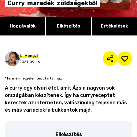
Curry
maradék
zöldségekből
Hozzávalók
Elkészítés
Értékelések
Li
Mengyi
2021. 09. 16.
*Termékmegjelenítést tartalmaz
A curry egy olyan étel, amit Ázsia nagyon sok
országában készítenek. Így ha curryreceptet
kerestek az interneten, valószínűleg teljesen más
és más variációkra bukkantok majd.
Elkészítés