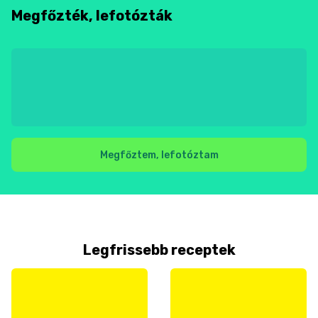
Megfőzték, lefotózták
Megfőztem, lefotóztam
Legfrissebb receptek