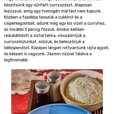
készítsünk egy sűrített curryszószt. Alaposan
lezúzzuk, amíg egy homogén mártást nem kapunk.
Közben a fazékba tesszük a cukkinit és a
csiperkegombát, adunk még egy kis vizet a curryhez,
és további 5 percig főzzük. Amikor kellően
redukálódott a víztartalma, visszaöntjük a
curryszószunkat, sózzuk, és beleszórjuk a
bébispenótot. Közepes lángon rottyantunk rajta egyet,
és készen is vagyunk. Jázmin rizzsel tálalva a
legfinomabb.