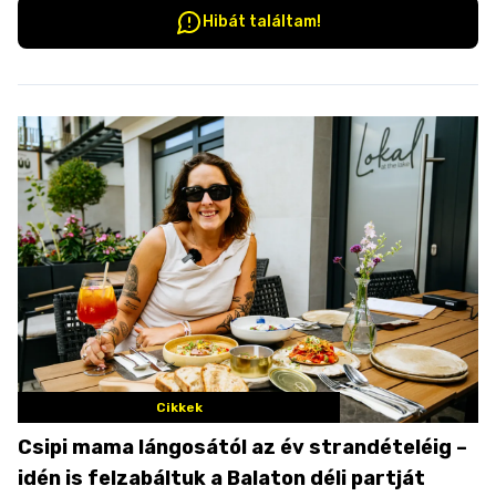
Hibát találtam!
Cikkek
Csipi mama lángosától az év strandételéig –
idén is felzabáltuk a Balaton déli partját