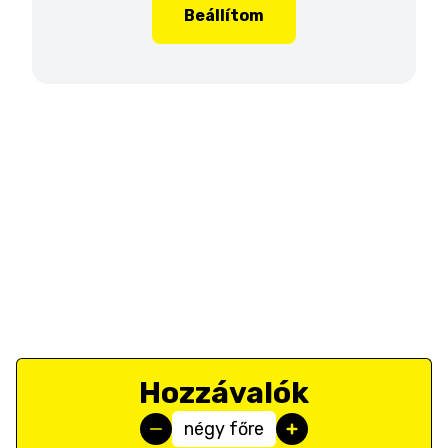
Beállítom
Hozzávalók
négy főre