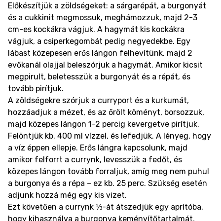
Előkészítjük a zöldségeket: a sárgarépát, a burgonyát
és a cukkinit megmossuk, meghámozzuk, majd 2-3
cm-es kockákra vágjuk. A hagymát kis kockákra
vágjuk, a csiperkegombát pedig negyedekbe. Egy
lábast közepesen erős lángon felhevítünk, majd 2
evőkanál olajjal beleszórjuk a hagymát. Amikor kicsit
megpirult, beletesszük a burgonyát és a répát, és
tovább pirítjuk.
A zöldségekre szórjuk a curryport és a kurkumát,
hozzáadjuk a mézet, és az őrölt köményt, borsozzuk,
majd közepes lángon 1-2 percig kevergetve pirítjuk.
Felöntjük kb. 400 ml vízzel, és lefedjük. A lényeg, hogy
a víz éppen ellepje. Erős lángra kapcsolunk, majd
amikor felforrt a currynk, levesszük a fedőt, és
közepes lángon tovább forraljuk, amíg meg nem puhul
a burgonya és a répa – ez kb. 25 perc. Szükség esetén
adjunk hozzá még egy kis vizet.
Ezt követően a currynk ⅓-át átszedjük egy aprítóba,
hogy kihasználva a burgonya keményítőtartalmát,