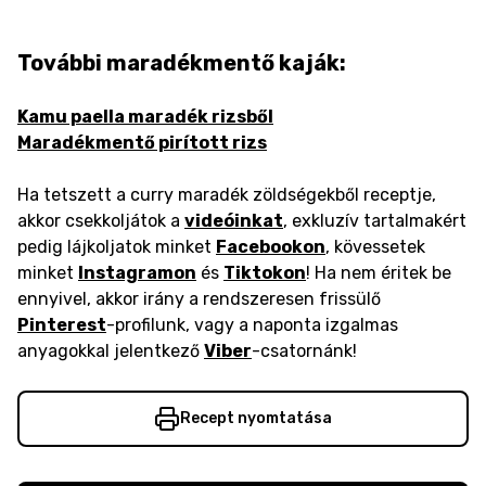
További maradékmentő kaják:
Kamu paella maradék rizsből
Maradékmentő pirított rizs
Ha tetszett a curry maradék zöldségekből receptje,
akkor csekkoljátok a
videóinkat
, exkluzív tartalmakért
pedig lájkoljatok minket
Facebookon
, kövessetek
minket
Instagramon
és
Tiktokon
! Ha nem éritek be
ennyivel, akkor irány a rendszeresen frissülő
Pinterest
-profilunk, vagy a naponta izgalmas
anyagokkal jelentkező
Viber
-csatornánk!
Recept nyomtatása