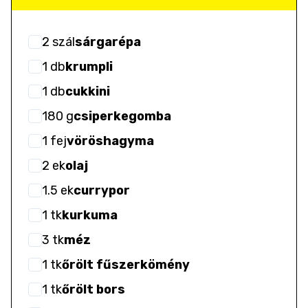
2
szál
sárgarépa
1
db
krumpli
1
db
cukkini
180
g
csiperkegomba
1
fej
vöröshagyma
2
ek
olaj
1.5
ek
currypor
1
tk
kurkuma
3
tk
méz
1
tk
őrölt fűszerkömény
1
tk
őrölt bors