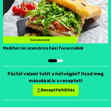
Szendvicsek
Mediterrán szendvics házi focacciából
F
Főztél valami tutit a hétvégén? Oszd meg
másokkal is a receptet!
Receptfeltöltés