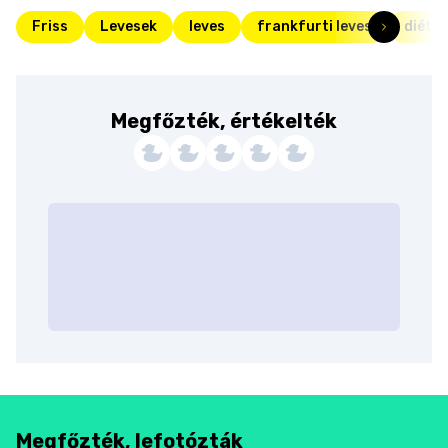
Friss
Levesek
leves
frankfurti leves
diétá
Megfőzték, értékelték
Megfőzték, lefotózták