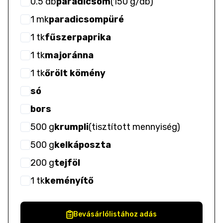
0.5
db
paradicsom
(
150 g/db
)
1
mk
paradicsompüré
1
tk
fűszerpaprika
1
tk
majoránna
1
tk
őrölt kömény
só
bors
500
g
krumpli
(
tisztított mennyiség
)
500
g
kelkáposzta
200
g
tejföl
1
tk
keményítő
Bevásárlólistához adás