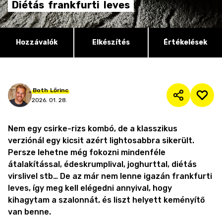
Diétás
frankfurti
leves
Hozzávalók
Elkészítés
Értékelések
Both
Lőrinc
2026. 01. 28.
Nem egy csirke-rizs kombó, de a klasszikus
verziónál egy kicsit azért lightosabbra sikerült.
Persze lehetne még fokozni mindenféle
átalakítással, édeskrumplival, joghurttal, diétás
virslivel stb… De az már nem lenne igazán frankfurti
leves, így meg kell elégedni annyival, hogy
kihagytam a szalonnát, és liszt helyett keményítő
van benne.