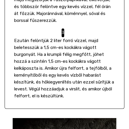
és többször felöntve egy kevés vízzel, fél órán
át főzzük. Majoránnával, köménnyel, sóval és
borssal fűszerezzük.
Ezután felöntjük 2 liter forró vízzel, majd
beletesszük a 1,5 cm-es kockákra vágott
burgonyát. Ha a krumpli félig megfőtt, jöhet
hozzá a szintén 1,5 cm-es kockákra vágott
kelkáposzta is. Amikor újra felforrt, a tejfölből, a
keményítőből és egy kevés vízből habarást
készítünk, és hőkiegyenlítés után ezzel sűrítjük a
levest. Végül hozzáadjuk a virslit, és amikor újból
felforrt, el is készültünk.