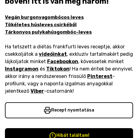
bőven! Itt is van még három!
Vegán burgonyagombócos leves
Tökéletes húsleves csirkéből
Tárkonyos pulykahúsgombóc-leves
Ha tetszett a diétás frankfurti leves receptje, akkor
csekkoljátok a
videóinkat
, exkluzív tartalmakért pedig
lájkoljatok minket
Facebookon
, kövessetek minket
Instagramon
és
Tiktokon
! Ha nem éritek be ennyivel,
akkor irány a rendszeresen frissülő
Pinterest
-
profilunk, vagy a naponta izgalmas anyagokkal
jelentkező
Viber
-csatornánk!
Recept nyomtatása
Hibát találtam!