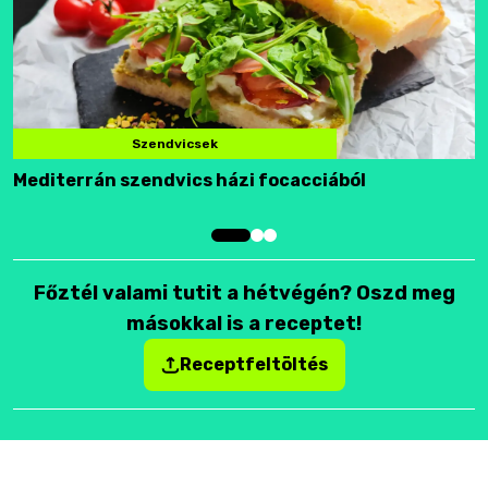
Szendvicsek
Mediterrán szendvics házi focacciából
F
Főztél valami tutit a hétvégén? Oszd meg
másokkal is a receptet!
Receptfeltöltés