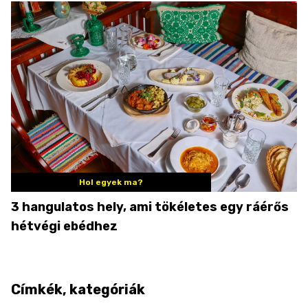
Hol egyek ma?
3 hangulatos hely, ami tökéletes egy ráérős
hétvégi ebédhez
Címkék, kategóriák