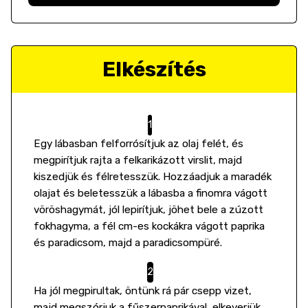
Elkészítés
Egy lábasban felforrósítjuk az olaj felét, és
megpirítjuk rajta a felkarikázott virslit, majd
kiszedjük és félretesszük. Hozzáadjuk a maradék
olajat és beletesszük a lábasba a finomra vágott
vöröshagymát, jól lepirítjuk, jöhet bele a zúzott
fokhagyma, a fél cm-es kockákra vágott paprika
és paradicsom, majd a paradicsompüré.
Ha jól megpirultak, öntünk rá pár csepp vizet,
majd megszórjuk a fűszerpaprikával, elkeverjük,