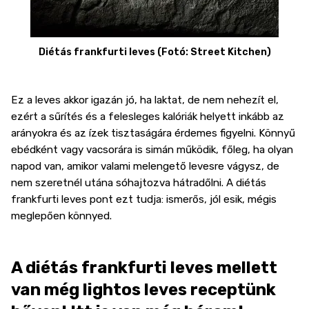
Diétás frankfurti leves (Fotó: Street Kitchen)
Ez a leves akkor igazán jó, ha laktat, de nem nehezít el,
ezért a sűrítés és a felesleges kalóriák helyett inkább az
arányokra és az ízek tisztaságára érdemes figyelni. Könnyű
ebédként vagy vacsorára is simán működik, főleg, ha olyan
napod van, amikor valami melengető levesre vágysz, de
nem szeretnél utána sóhajtozva hátradőlni. A diétás
frankfurti leves pont ezt tudja: ismerős, jól esik, mégis
meglepően könnyed.
A diétás frankfurti leves mellett
van még lightos leves receptünk