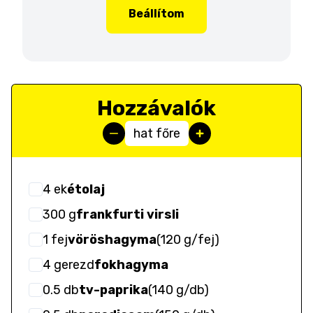
Beállítom
Hozzávalók
hat főre
4
ek
étolaj
300
g
frankfurti virsli
1
fej
vöröshagyma
(
120 g/fej
)
4
gerezd
fokhagyma
0.5
db
tv-paprika
(
140 g/db
)