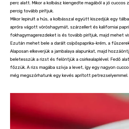
perc alatt. Mikor a kolbász kiengedte magából a jó cuccos z
percig tovább pirítjuk.
Mikor lepirult a hús, a kolbásszal együtt kiszedjük egy tálb
apróra vágott vöröshagymát, szárzellert és kaliforniai papr
fokhagymagerezdeket is és tovább pirítjuk, majd mehet vis
Ezután mehet bele a darált csípőspaprika-krém, a fűszerek,
Alaposan elkeverjük a jambalaya alapunkat, majd hozzáönt
beletesszük a rizst és felöntjük a csirkealaplével. Fedő al
főzzük. A rizs magába szívja a levet, így egy nagyon cucco
még megszórhatunk egy kevés aprított petrezselyemmel.