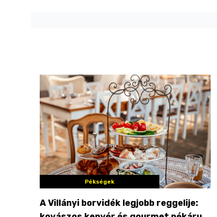
Pékségek
A Villányi borvidék legjobb reggelije:
kovászos kenyér és gourmet pékáruk