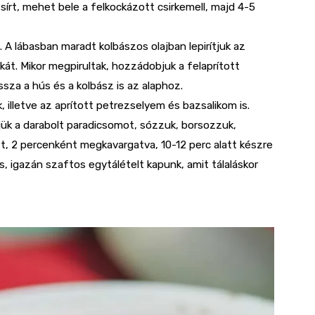
sírt, mehet bele a felkockázott csirkemell, majd 4-5
a. A lábasban maradt kolbászos olajban lepirítjuk az
ikát. Mikor megpirultak, hozzádobjuk a felaprított
sza a hús és a kolbász is az alaphoz.
 illetve az aprított petrezselyem és bazsalikom is.
jük a darabolt paradicsomot, sózzuk, borsozzuk,
att, 2 percenként megkavargatva, 10-12 perc alatt készre
s, igazán szaftos egytálételt kapunk, amit tálaláskor