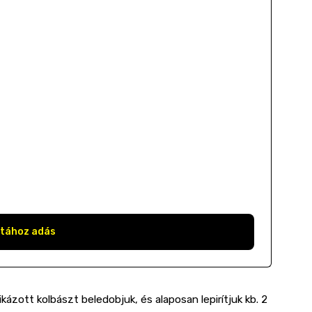
stához adás
kázott kolbászt beledobjuk, és alaposan lepirítjuk kb. 2