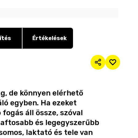
ítés
Értékelések
g, de könnyen elérhető
láló egyben. Ha ezeket
 fogás áll össze, szóval
zaftosabb és legegyszerűbb
somos, laktató és tele van