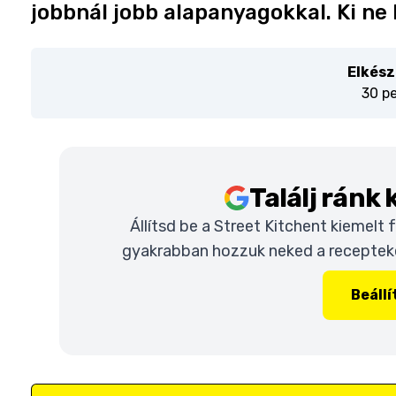
jobbnál jobb alapanyagokkal. Ki ne
Elkész
30 p
Találj ránk
Állítsd be a Street Kitchent kiemelt
gyakrabban hozzuk neked a recepteket
Beáll