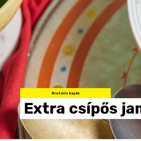
Brutális kaják
Extra
csípős
ja