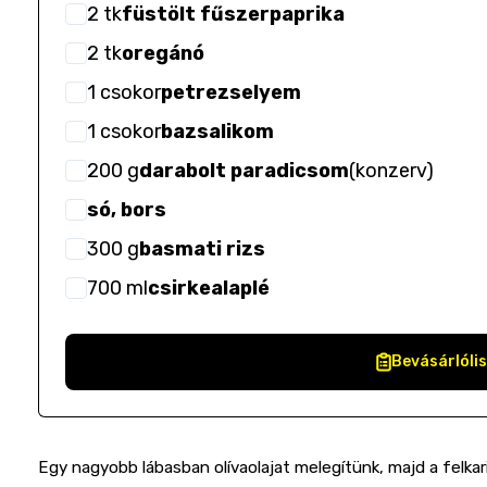
2
tk
füstölt fűszerpaprika
2
tk
oregánó
1
csokor
petrezselyem
1
csokor
bazsalikom
200
g
darabolt paradicsom
(
konzerv
)
só, bors
300
g
basmati rizs
700
ml
csirkealaplé
Bevásárlóli
Egy nagyobb lábasban olívaolajat melegítünk, majd a felkari