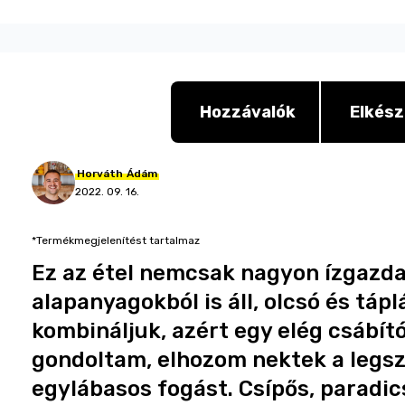
Hozzávalók
Elkész
Horváth
Ádám
2022. 09. 16.
*Termékmegjelenítést tartalmaz
Ez az étel nemcsak nagyon ízgazda
alapanyagokból is áll, olcsó és táp
kombináljuk, azért egy elég csábító
gondoltam, elhozom nektek a legs
egylábasos fogást. Csípős, paradic