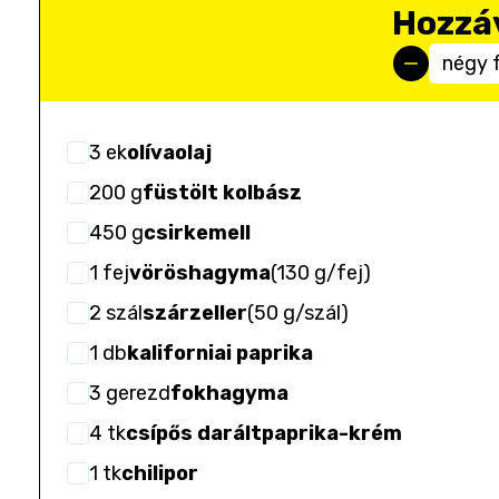
Hozzá
négy 
3
ek
olívaolaj
200
g
füstölt kolbász
450
g
csirkemell
1
fej
vöröshagyma
(
130 g/fej
)
2
szál
szárzeller
(
50 g/szál
)
1
db
kaliforniai paprika
3
gerezd
fokhagyma
4
tk
csípős daráltpaprika-krém
1
tk
chilipor