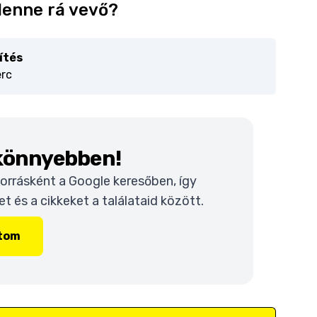
 lenne rá vevő?
ítés
erc
 könnyebben!
 forrásként a Google keresőben, így
 és a cikkeket a találataid között.
ítom