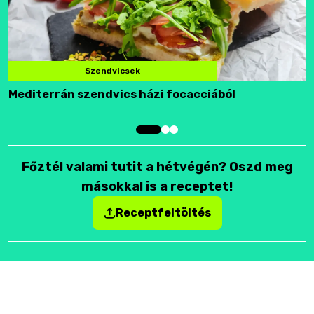
Szendvicsek
Mediterrán szendvics házi focacciából
F
Főztél valami tutit a hétvégén? Oszd meg
másokkal is a receptet!
Receptfeltöltés