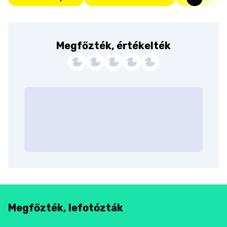
Megfőzték, értékelték
Megfőzték, lefotózták