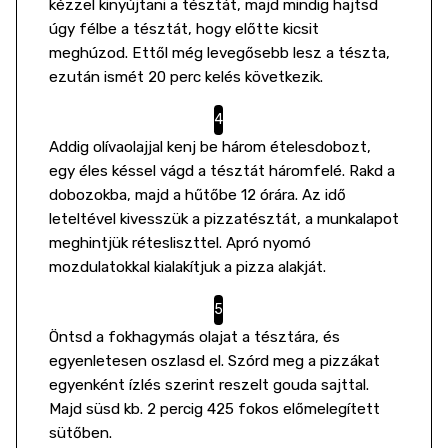
kézzel kinyújtani a tésztát, majd mindig hajtsd
úgy félbe a tésztát, hogy előtte kicsit
meghúzod. Ettől még levegősebb lesz a tészta,
ezután ismét 20 perc kelés következik.
Addig olívaolajjal kenj be három ételesdobozt,
egy éles késsel vágd a tésztát háromfelé. Rakd a
dobozokba, majd a hűtőbe 12 órára. Az idő
leteltével kivesszük a pizzatésztát, a munkalapot
meghintjük rétesliszttel. Apró nyomó
mozdulatokkal kialakítjuk a pizza alakját.
Öntsd a fokhagymás olajat a tésztára, és
egyenletesen oszlasd el. Szórd meg a pizzákat
egyenként ízlés szerint reszelt gouda sajttal.
Majd süsd kb. 2 percig 425 fokos előmelegített
sütőben.