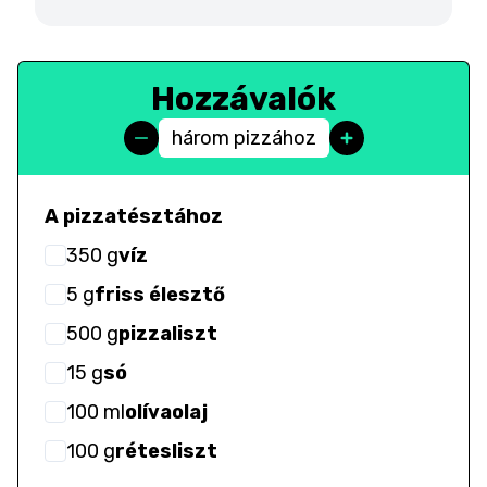
Hozzávalók
három pizzához
A pizzatésztához
350
g
víz
5
g
friss élesztő
500
g
pizzaliszt
15
g
só
100
ml
olívaolaj
100
g
rétesliszt