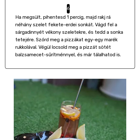
Ha megsült, pihentesd 1 percig, majd rakj rá
néhány szelet fekete-erdei sonkát. Vágd fel a
sárgadinnyét vékony szeletekre, és tedd a sonka
tetejére. Szórd meg a pizzákat egy-egy marék
rukkolával. Végül locsold meg a pizzát sötét
balzsamecet-sűrítménnyel, és már tálalhatod is.