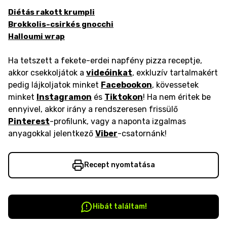
Diétás rakott krumpli
Brokkolis-csirkés gnocchi
Halloumi wrap
Ha tetszett a fekete-erdei napfény pizza receptje,
akkor csekkoljátok a
videóinkat
, exkluzív tartalmakért
pedig lájkoljatok minket
Facebookon
, kövessetek
minket
Instagramon
és
Tiktokon
! Ha nem éritek be
ennyivel, akkor irány a rendszeresen frissülő
Pinterest
-profilunk, vagy a naponta izgalmas
anyagokkal jelentkező
Viber
-csatornánk!
Recept nyomtatása
Hibát találtam!