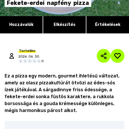
Fekete-erdei
napfény
pizza
Hozzávalók
Elkészítés
Értékelések
Tortellini
2026. 06. 30.
0
Ez a pizza egy modern, gourmet ihletésű változat,
amely az olasz pizzakultúrát ötvözi az édes-sós
ízek játékával. A sárgadinnye friss édessége, a
fekete-erdei sonka füstös karaktere, a rukkola
borsossága és a gouda krémessége különleges,
mégis harmonikus párost alkot.