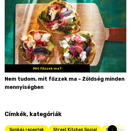
Mit főzzek ma?
Nem tudom, mit főzzek ma – Zöldség minden
mennyiségben
Címkék, kategóriák
Sonkás receptek
Street Kitchen Social
Nyári recep