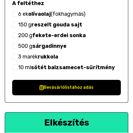
A feltéthez
6
ek
olívaolaj
(
fokhagymás
)
150
g
reszelt gouda sajt
200
g
fekete-erdei sonka
500
g
sárgadinnye
3
marék
rukkola
10
ml
sötét balzsamecet-sűrítmény
Bevásárlólistához adás
Elkészítés