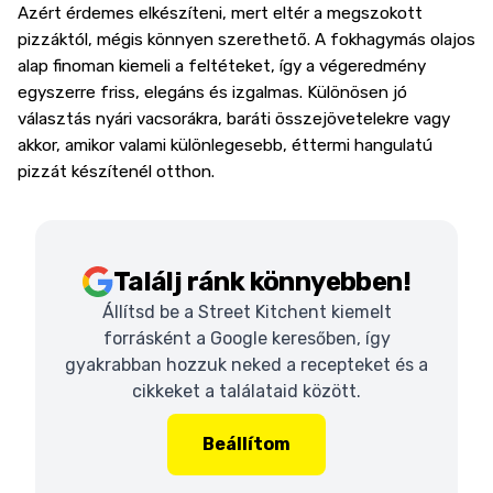
Azért érdemes elkészíteni, mert eltér a megszokott
pizzáktól, mégis könnyen szerethető. A fokhagymás olajos
alap finoman kiemeli a feltéteket, így a végeredmény
egyszerre friss, elegáns és izgalmas. Különösen jó
választás nyári vacsorákra, baráti összejövetelekre vagy
akkor, amikor valami különlegesebb, éttermi hangulatú
pizzát készítenél otthon.
Találj ránk könnyebben!
Állítsd be a Street Kitchent kiemelt
forrásként a Google keresőben, így
gyakrabban hozzuk neked a recepteket és a
cikkeket a találataid között.
Beállítom